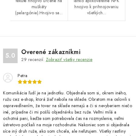
tekuté hnojivo určené na
ľahko aplikovateľné NPK
muškáty
hnojivo k prihnojovaniu
(pelargónie).Hnojivo sa...
všetkých...
Overené zákazníkmi
5.0
29
recenzií.
Zobraziť všetky recenzie
Petra
Komunikácia ľudí je na jednotku. Objednala som si, okrem iného,
ružu cez e-shop, ktorá žiaľ nebola na sklade. Obratom ma oslovili s
ospravedlnením, že tovar na sklade nemajú a či si nevyberiem niečo
iné, prípadne či mi pošlú objednávku bez ruže. Veľmi milá a
ochotná pani, keďže som potrebovala čas na rozmyslenie, veľmi
ústretovo počkali na moje rozhodnutie. Nakoniec som si objednala
síce iný druh ruže, ako som chcela, ale neľutujem. Všetky rastliny