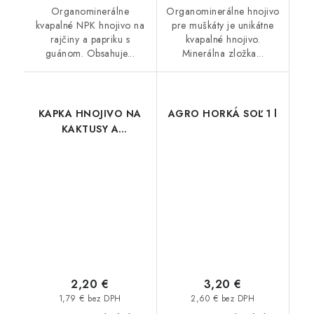
Organominerálne
Organominerálne hnojivo
kvapalné NPK hnojivo na
pre muškáty je unikátne
rajčiny a papriku s
kvapalné hnojivo.
guánom. Obsahuje...
Minerálna zložka...
KAPKA HNOJIVO NA
AGRO HORKÁ SOĽ 1 l
KAKTUSY A
SUKULENTY 200 ml
2,20 €
3,20 €
1,79 € bez DPH
2,60 € bez DPH