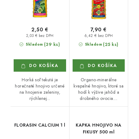
2,50 €
7,90 €
2,03 € bez DPH
6,42 € bez DPH
(39 ks)
(25 ks)
Skladom
Skladom
DO KOŠÍKA
DO KOŠÍKA
Horká soľ tekutá je
Organo-minerálne
horečnaté hnojivo určené
kvapalné hnojivo, ktoré sa
na hnojenie zeleniny,
hodí k výžive jahôd a
rýchlenej...
drobného ovocia....
FLORASIN CALCIUM 1 l
KAPKA HNOJIVO NA
FIKUSY 500 ml