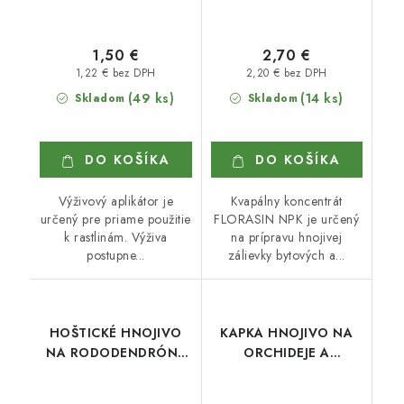
1,50 €
2,70 €
1,22 € bez DPH
2,20 € bez DPH
(49 ks)
(14 ks)
Skladom
Skladom
DO KOŠÍKA
DO KOŠÍKA
Výživový aplikátor je
Kvapálny koncentrát
určený pre priame použitie
FLORASIN NPK je určený
k rastlinám. Výživa
na prípravu hnojivej
postupne...
zálievky bytových a...
HOŠTICKÉ HNOJIVO
KAPKA HNOJIVO NA
NA RODODENDRÓNY
ORCHIDEJE A
500 ml
BROMÉLIE 200 ml