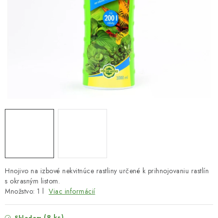
HNOJIVÁ
CHÉMIA
KVETINÁČE
DEKORÁCIE
PRIESADY ZELENINY
Kontakty
Obchodné podmienky
Podmienky ochrany osobných údajov
Hnojivo na izbové nekvitnúce rastliny určené k prihnojovaniu rastlín
s okrasným listom.
Množstvo: 1 l
Viac informácií
(8 ks)