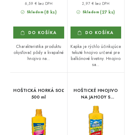
6,59 € bez DPH
2,97 € bez DPH
(8 ks)
(27 ks)
Skladom
Skladom
DO KOŠÍKA
DO KOŠÍKA
Charakteristika produktu
Kapka je rýchlo účinkujúce
okysľovač pôdy a kvapalné
tekuté hnojivo určené pre
hnojivo na...
balkónové kvetiny. Hnojivo
sa...
HOŠTICKÁ HORKÁ SOĽ
HOŠTICKÉ HNOJIVO
500 ml
NA JAHODY S
GUÁNOM 1 l