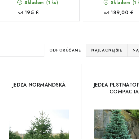
Skladom
(1 ks)
Skladom
(1 
195 €
189,00 €
od
od
R
ODPORÚČAME
NAJLACNEJŠIE
NA
a
V
d
ý
e
JEDĽA NORMANDSKÁ
JEDĽA PLSTNATO
p
COMPACTA
n
i
s
e
p
p