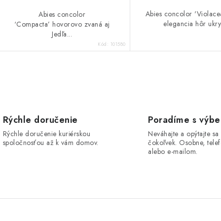
Abies concolor 'Violace
Abies concolor
elegancia hôr ukryt
‘Compacta’ hovorovo zvaná aj
Jedľa...
Kód:
101580
O
v
Rýchle doručenie
Poradíme s výb
Rýchle doručenie kuriérskou
Neváhajte a opýtajte sa
á
spoločnosťou až k vám domov.
čokoľvek. Osobne, telef
d
alebo e-mailom.
a
c
e