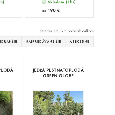
ks)
Skladom
(1 ks)
190 €
od
Stránka
1
z
1
-
5
položiek celkom
JDRAHŠIE
NAJPREDÁVANEJŠIE
ABECEDNE
PLODÁ
JEDĽA PLSTNATOPLODÁ
GREEN GLOBE