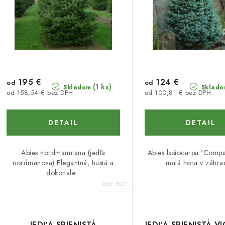
r
r
o
o
d
d
u
u
k
k
195 €
124 €
od
od
(1 ks)
Skladom
Sklado
od 158,54 € bez DPH
od 100,81 € bez DPH
t
o
o
DETAIL
DETAIL
v
v
Abies nordmanniana (jedľa
Abies lasiocarpa 'Comp
nordmanova) Elegantná, hustá a
malá hora v záhrad
dokonale...
Kód:
51211
JEDĽA SRIENISTÁ
JEDĽA SRIENISTÁ V