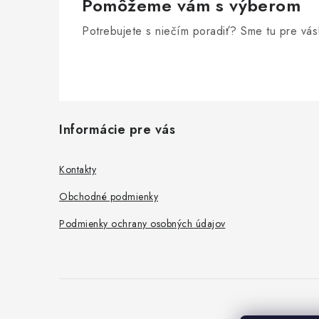
Pomôžeme vám s výberom
Potrebujete s niečím poradiť? Sme tu pre vás
Z
Informácie pre vás
á
p
Kontakty
ä
Obchodné podmienky
t
Podmienky ochrany osobných údajov
i
e