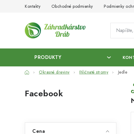
Prejsť
Kontakty
Obchodné podmienky
Podmienky ochr
na
obsah
PRODUKTY
KON
Domov
Okrasné dreviny
Ihličnaté stromy
Jedle
B
Facebook
o
č
n
ý
Cena