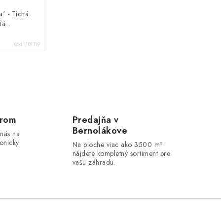
a' - Tichá
á...
Kód:
101119
erom
Predajňa v
Bernolákove
 nás na
onicky
Na ploche viac ako 3500 m²
nájdete kompletný sortiment pre
vašu záhradu.