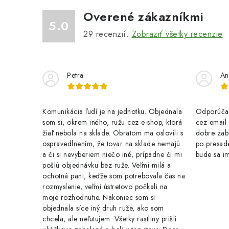
Overené zákazníkmi
5.0
r
29
recenzií.
Zobraziť všetky recenzie
Petra
An
Komunikácia ľudí je na jednotku. Objednala
Odporúčam
som si, okrem iného, ružu cez e-shop, ktorá
cez email .
žiaľ nebola na sklade. Obratom ma oslovili s
dobre zab
ospravedlnením, že tovar na sklade nemajú
po presade
i
a či si nevyberiem niečo iné, prípadne či mi
bude sa im
pošlú objednávku bez ruže. Veľmi milá a
ochotná pani, keďže som potrebovala čas na
rozmyslenie, veľmi ústretovo počkali na
moje rozhodnutie. Nakoniec som si
objednala síce iný druh ruže, ako som
chcela, ale neľutujem. Všetky rastliny prišli