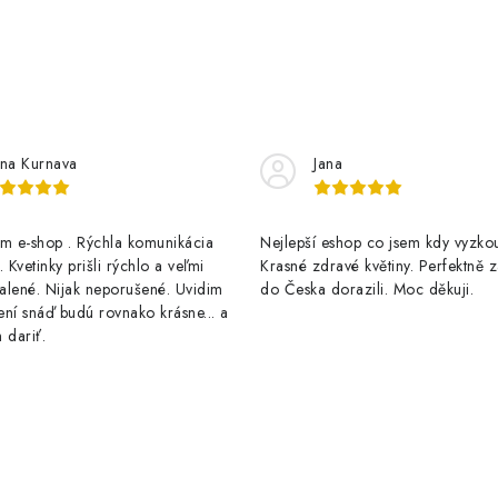
p
v
k
na Kurnava
Jana
y
v
 e-shop . Rýchla komunikácia
Nejlepší eshop co jsem kdy vyzkou
ý
 Kvetinky prišli rýchlo a veľmi
Krasné zdravé květiny. Perfektně 
p
alené. Nijak neporušené. Uvidim
do Česka dorazili. Moc děkuji.
ní snáď budú rovnako krásne... a
 dariť.
s
u