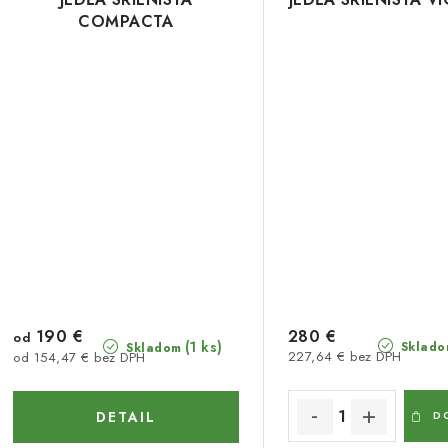
COMPACTA
190 €
280 €
od
(1 ks)
Sklado
Skladom
227,64 € bez DPH
od 154,47 € bez DPH
DETAIL
D