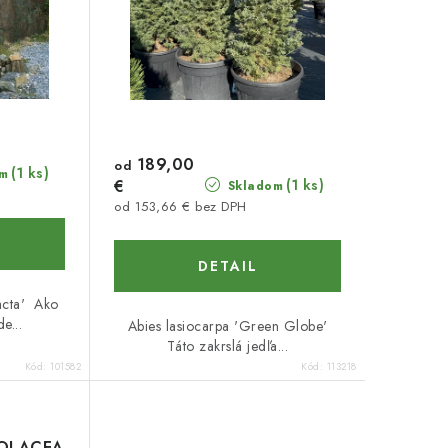
189,00
od
(1 ks)
m
€
(1 ks)
Skladom
od 153,66 € bez DPH
DETAIL
acta' Ako
e...
Abies lasiocarpa 'Green Globe'
Táto zakrslá jedľa...
Kód:
101582
Kód:
113218
IOLACEA