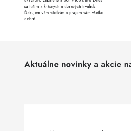
ukážkovo zabalené a boli v top stave. Dnes
sa teším z krásnych a dzravých trvaliek.
Ďakujem vám všetkým a prajem vám všetko
dobré.
Aktuálne novinky a akcie na