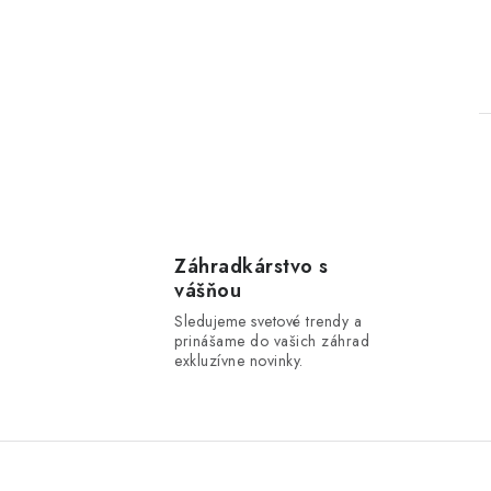
l
Záhradkárstvo s
vášňou
Sledujeme svetové trendy a
prinášame do vašich záhrad
exkluzívne novinky.
i