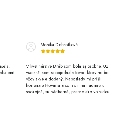
Monika Dobrotková
šela.
V kvetinárstve Dráb som bola aj osobne. Už
zabalené
viackrát som si objednala tovar, ktorý mi bol
vždy skvele dodaný. Naposledy mi prišli
hortenzie Hovaria a som s nimi nadmieru
spokojná, sú nádherné, presne ako vo videu.