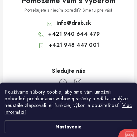
Pomôžeme vám s výberom
Potrebujete s niečím poradiť? Sme tu pre vás!
info
@
drab.sk
+421 940 644 479
+421 948 447 001
Používame súbory cookie, aby sme vám umožnili
Z
pohodlné prehliadanie webovej stránky a vďaka analýze
neustále zlepšovali jej funkcie, výkon a použiteľnosť.
Viac
á
informácií
Informácie pre vás
p
ä
Kontakty
Nastavenie
t
Obchodné podmienky