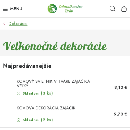
Prejsť
Hľad
na
obsah
Dekorácie
OKRASNÉ DREVINY
OLIVOVNÍKY, PALMY, CITRUSY
Veľkonočné dekorácie
DROBNÉ OVOCIE
Najpredávanejšie
OVOCNÉ STROMY
KOVOVÝ SVIETNIK V TVARE ZAJAČIKA
KVETY A BYLINKY
VEĽKÝ
8,10 €
(3 ks)
Skladom
SADIVÁ
KOVOVÁ DEKORÁCIA ZAJAČIK
9,70 €
ZÁHRADKÁRSKE POTREBY
(2 ks)
Skladom