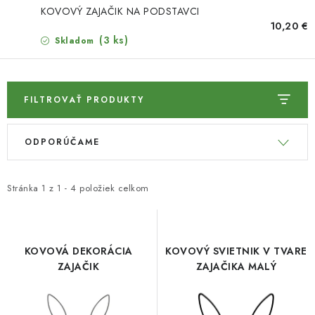
HNOJIVÁ
KOVOVÝ ZAJAČIK NA PODSTAVCI
10,20 €
CHÉMIA
(3 ks)
Skladom
KVETINÁČE
FILTROVAŤ PRODUKTY
DEKORÁCIE
V
R
ODPORÚČAME
ý
a
PRIESADY ZELENINY
p
d
i
e
Kontakty
Obchodné podmienky
Stránka
1
z
1
-
4
položiek celkom
s
n
Podmienky ochrany osobných údajov
p
i
r
e
KOVOVÁ DEKORÁCIA
KOVOVÝ SVIETNIK V TVARE
o
p
ZAJAČIK
ZAJAČIKA MALÝ
d
r
u
o