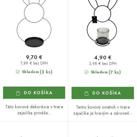
k
d
t
u
o
k
v
t
o
v
9,70 €
4,90 €
7,89 € bez DPH
3,98 € bez DPH
(2 ks)
Skladom
(7 ks)
Skladom
DO KOŠÍKA
DO KOŠÍKA
Táto kovová dekorácia v tvare
Tento kovový svietnik v tvare
zajačika prináša...
zajačika je hravým a zároveň...