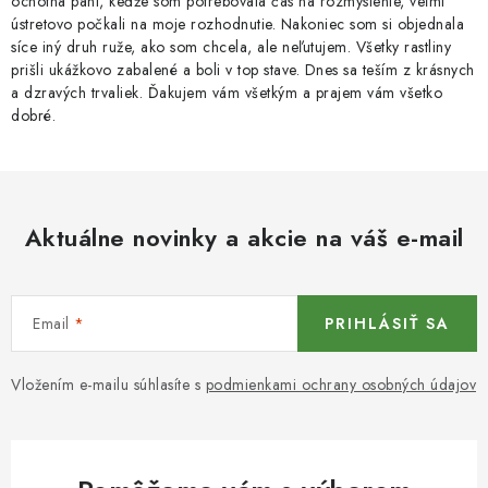
ochotná pani, keďže som potrebovala čas na rozmyslenie, veľmi
v
ústretovo počkali na moje rozhodnutie. Nakoniec som si objednala
síce iný druh ruže, ako som chcela, ale neľutujem. Všetky rastliny
ý
prišli ukážkovo zabalené a boli v top stave. Dnes sa teším z krásnych
p
a dzravých trvaliek. Ďakujem vám všetkým a prajem vám všetko
i
dobré.
s
u
Aktuálne novinky a akcie na váš e-mail
Email
PRIHLÁSIŤ SA
Vložením e-mailu súhlasíte s
podmienkami ochrany osobných údajov