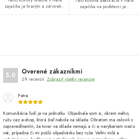
Tento kovový svietnik v tvare
Táto kovová dekorácia v tvare
zajačika je hravým a zároveň...
zajačika na podstavci je...
O
v
l
á
d
Overené zákazníkmi
a
5.0
29
recenzií.
Zobraziť všetky recenzie
c
i
Petra
e
p
r
Komunikácia ľudí je na jednotku. Objednala som si, okrem iného,
ružu cez e-shop, ktorá žiaľ nebola na sklade. Obratom ma oslovili s
v
ospravedlnením, že tovar na sklade nemajú a či si nevyberiem niečo
k
iné, prípadne či mi pošlú objednávku bez ruže. Veľmi milá a
y