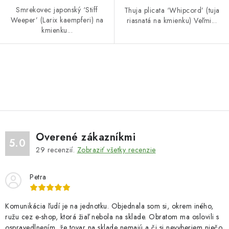
Smrekovec japonský ‘Stiff
Thuja plicata ‘Whipcord’ (tuja
Weeper’ (Larix kaempferi) na
riasnatá na kmienku) Veľmi...
kmienku...
O
v
l
á
d
Overené zákazníkmi
a
5.0
29
recenzií.
Zobraziť všetky recenzie
c
i
Petra
e
p
r
Komunikácia ľudí je na jednotku. Objednala som si, okrem iného,
ružu cez e-shop, ktorá žiaľ nebola na sklade. Obratom ma oslovili s
v
ospravedlnením, že tovar na sklade nemajú a či si nevyberiem niečo