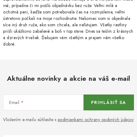
k
iné, prípadne či mi pošlú objednávku bez ruže. Veľmi milá a
y
ochotná pani, keďže som potrebovala čas na rozmyslenie, veľmi
v
ústretovo počkali na moje rozhodnutie. Nakoniec som si objednala
síce iný druh ruže, ako som chcela, ale neľutujem. Všetky rastliny
ý
prišli ukážkovo zabalené a boli v top stave. Dnes sa teším z krásnych
p
a dzravých trvaliek. Ďakujem vám všetkým a prajem vám všetko
i
dobré.
s
u
Aktuálne novinky a akcie na váš e-mail
Email
PRIHLÁSIŤ SA
Vložením e-mailu súhlasíte s
podmienkami ochrany osobných údajov