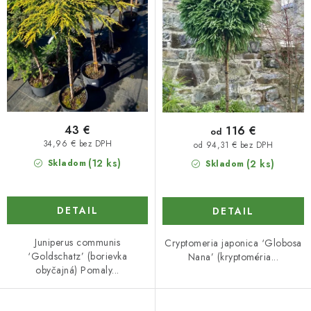
k
d
t
u
o
k
v
t
o
v
43 €
116 €
od
34,96 € bez DPH
od 94,31 € bez DPH
(12 ks)
Skladom
(2 ks)
Skladom
DETAIL
DETAIL
Juniperus communis
Cryptomeria japonica ‘Globosa
‘Goldschatz’ (borievka
Nana’ (kryptoméria...
obyčajná) Pomaly...