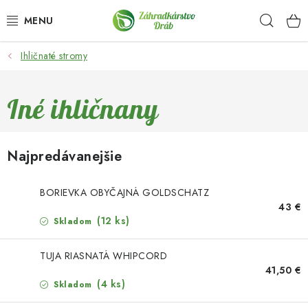
Prejsť
Hľad
na
obsah
Ihličnaté stromy
OKRASNÉ DREVINY
OLIVOVNÍKY, PALMY, CITRUSY
Iné ihličnany
DROBNÉ OVOCIE
Najpredávanejšie
OVOCNÉ STROMY
BORIEVKA OBYČAJNÁ GOLDSCHATZ
KVETY A BYLINKY
43 €
(12 ks)
Skladom
SADIVÁ
TUJA RIASNATÁ WHIPCORD
41,50 €
ZÁHRADKÁRSKE POTREBY
(4 ks)
Skladom