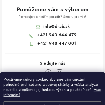
Pomôžeme vám s výberom
Potrebujete s niečím poradiť? Sme tu pre vás!
info
@
drab.sk
+421 940 644 479
+421 948 447 001
Používame súbory cookie, aby sme vám umožnili
Z
pohodlné prehliadanie webovej stránky a vďaka analýze
neustále zlepšovali jej funkcie, výkon a použiteľnosť.
Viac
á
informácií
Informácie pre vás
p
Kontakty