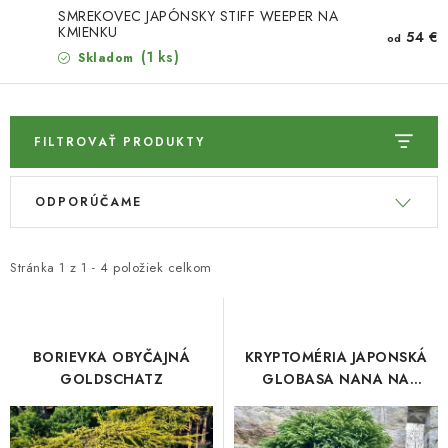
HNOJIVÁ
SMREKOVEC JAPÓNSKY STIFF WEEPER NA
KMIENKU
54 €
od
CHÉMIA
(1 ks)
Skladom
KVETINÁČE
FILTROVAŤ PRODUKTY
DEKORÁCIE
V
R
ODPORÚČAME
ý
a
PRIESADY ZELENINY
p
d
i
e
Kontakty
Obchodné podmienky
Stránka
1
z
1
-
4
položiek celkom
s
n
Podmienky ochrany osobných údajov
p
i
r
e
BORIEVKA OBYČAJNÁ
KRYPTOMÉRIA JAPONSKÁ
o
p
GOLDSCHATZ
GLOBASA NANA NA
KMIENKU
d
r
u
o