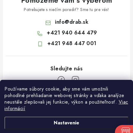
Pomôžeme vám s výberom
Potrebujete s niečím poradiť? Sme tu pre vás!
info
@
drab.sk
+421 940 644 479
+421 948 447 001
Používame súbory cookie, aby sme vám umožnili
Z
pohodlné prehliadanie webovej stránky a vďaka analýze
neustále zlepšovali jej funkcie, výkon a použiteľnosť.
Viac
á
informácií
Informácie pre vás
p
ä
Kontakty
Nastavenie
t
Obchodné podmienky