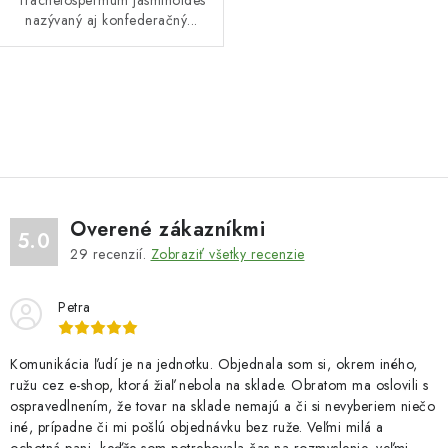
Trachelospermum jasminoides
nazývaný aj konfederačný...
O
v
l
á
d
Overené zákazníkmi
a
5.0
29
recenzií.
Zobraziť všetky recenzie
c
i
Petra
e
p
r
Komunikácia ľudí je na jednotku. Objednala som si, okrem iného,
ružu cez e-shop, ktorá žiaľ nebola na sklade. Obratom ma oslovili s
v
ospravedlnením, že tovar na sklade nemajú a či si nevyberiem niečo
k
iné, prípadne či mi pošlú objednávku bez ruže. Veľmi milá a
y