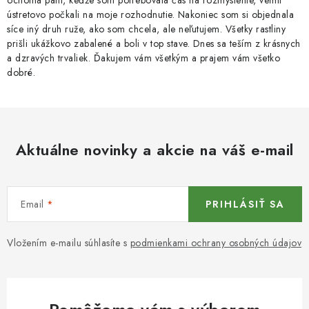
ochotná pani, keďže som potrebovala čas na rozmyslenie, veľmi
v
ústretovo počkali na moje rozhodnutie. Nakoniec som si objednala
síce iný druh ruže, ako som chcela, ale neľutujem. Všetky rastliny
ý
prišli ukážkovo zabalené a boli v top stave. Dnes sa teším z krásnych
p
a dzravých trvaliek. Ďakujem vám všetkým a prajem vám všetko
i
dobré.
s
u
Aktuálne novinky a akcie na váš e-mail
Email
PRIHLÁSIŤ SA
Vložením e-mailu súhlasíte s
podmienkami ochrany osobných údajov