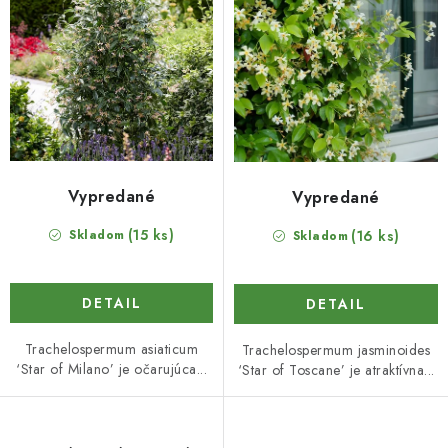
k
d
t
u
o
k
v
t
o
v
Vypredané
Vypredané
(15 ks)
Skladom
(16 ks)
Skladom
DETAIL
DETAIL
Trachelospermum asiaticum
Trachelospermum jasminoides
‘Star of Milano’ je očarujúca...
‘Star of Toscane’ je atraktívna...