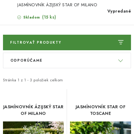
HNOJIVÁ
JASMÍNOVNÍK ÁZIJSKÝ STAR OF MILANO
Vypredané
CHÉMIA
(15 ks)
Skladom
KVETINÁČE
FILTROVAŤ PRODUKTY
DEKORÁCIE
V
R
ODPORÚČAME
ý
a
PRIESADY ZELENINY
p
d
i
e
Kontakty
Obchodné podmienky
Stránka
1
z
1
-
3
položiek celkom
s
n
Podmienky ochrany osobných údajov
p
i
r
e
JASMÍNOVNÍK ÁZIJSKÝ STAR
JASMÍNOVNÍK STAR OF
o
p
OF MILANO
TOSCANE
d
r
u
o