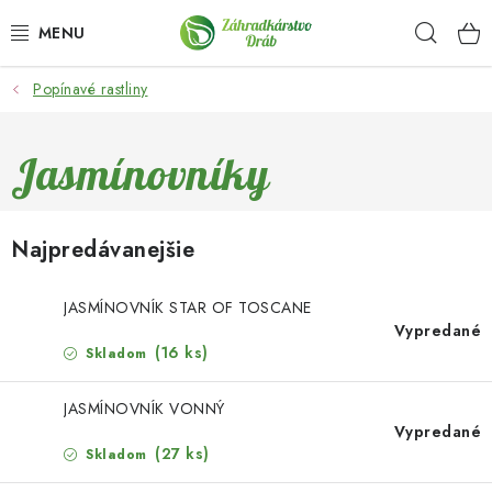
Prejsť
Hľad
na
obsah
Popínavé rastliny
OKRASNÉ DREVINY
OLIVOVNÍKY, PALMY, CITRUSY
Jasmínovníky
DROBNÉ OVOCIE
Najpredávanejšie
OVOCNÉ STROMY
JASMÍNOVNÍK STAR OF TOSCANE
KVETY A BYLINKY
Vypredané
(16 ks)
Skladom
SADIVÁ
JASMÍNOVNÍK VONNÝ
Vypredané
ZÁHRADKÁRSKE POTREBY
(27 ks)
Skladom