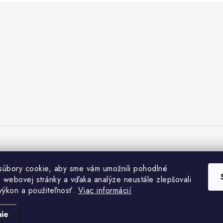
úbory cookie, aby sme vám umožnili pohodlné
e webovej stránky a vďaka analýze neustále zlepšovali
 výkon a použiteľnosť.
Viac informácií
Copyright 2026
Záhradkárstvo Dráb
. Všetky práva vyhradené.
Vytvoril Shoptet
ie