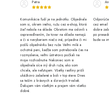
Petra
An
Komunikácia ľudí je na jednotku. Objednala
Odporúčam
som si, okrem iného, ružu cez e-shop, ktorá
cez email .
žiaľ nebola na sklade. Obratom ma oslovili s
dobre zab
i
ospravedlnením, že tovar na sklade nemajú
po presade
a či si nevyberiem niečo iné, prípadne či mi
bude sa im
pošlú objednávku bez ruže. Veľmi milá a
ochotná pani, keďže som potrebovala čas na
rozmyslenie, veľmi ústretovo počkali na
moje rozhodnutie. Nakoniec som si
objednala síce iný druh ruže, ako som
chcela, ale neľutujem. Všetky rastliny prišli
ukážkovo zabalené a boli v top stave. Dnes
sa teším z krásnych a dzravých trvaliek.
Ďakujem vám všetkým a prajem vám všetko
dobré.