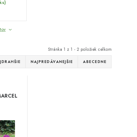
ks)
tov
Stránka
1
z
1
-
2
položiek celkom
JDRAHŠIE
NAJPREDÁVANEJŠIE
ABECEDNE
ARCEL