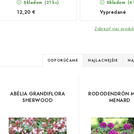
Skladom
(21 ks)
Skladom
(4 
12,20 €
Vypredané
Zobraziť viac produk
R
ODPORÚČAME
NAJLACNEJŠIE
NA
a
V
d
ý
e
ABÉLIA GRANDIFLORA
RODODENDRÓN M
p
SHERWOOD
MENARD
n
i
s
e