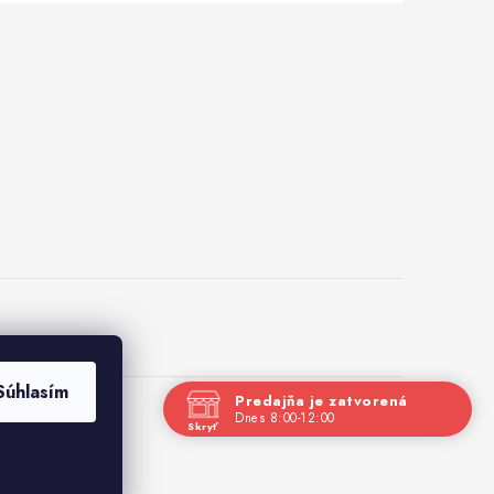
Súhlasím
Predajňa je zatvorená
Dnes 8:00-12:00
Skryť
Navštívte nás osobne
Čas