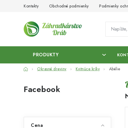
Prejsť
Kontakty
Obchodné podmienky
Podmienky ochr
na
obsah
PRODUKTY
KON
Domov
Okrasné dreviny
Kvitnúce kríky
Abélie
B
Facebook
o
č
n
ý
Cena