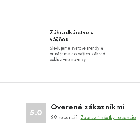
l
Záhradkárstvo s
vášňou
Sledujeme svetové trendy a
prinášame do vašich záhrad
exkluzívne novinky.
i
Overené zákazníkmi
r
5.0
29
recenzií.
Zobraziť všetky recenzie