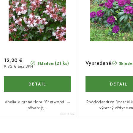
p
p
r
r
o
o
d
d
u
u
k
k
12,20 €
Vypredané
(21 ks)
Skladom
Sklado
9,92 € bez DPH
t
o
o
DETAIL
DETAIL
v
v
Abelia × grandiflora ‘Sherwood’ –
Rhododendron ‘Marcel M
pôvabný,...
výrazný vždyzelený
Kód:
87321