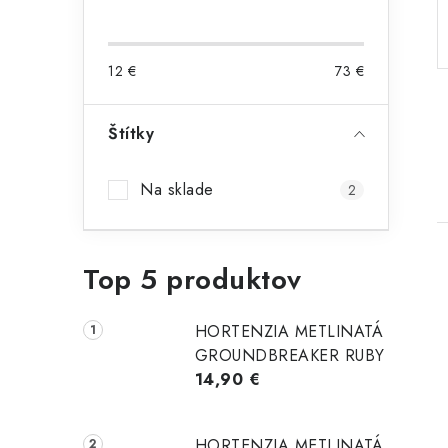
p
a
12
€
73
€
n
e
Štítky
l
Na sklade
2
Top 5 produktov
HORTENZIA METLINATÁ
GROUNDBREAKER RUBY
i
14,90 €
HORTENZIA METLINATÁ