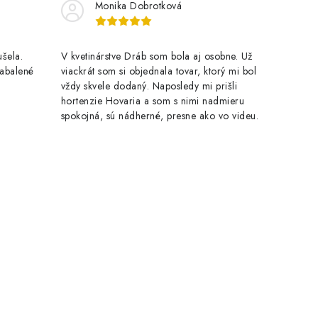
Monika Dobrotková
šela.
V kvetinárstve Dráb som bola aj osobne. Už
zabalené
viackrát som si objednala tovar, ktorý mi bol
vždy skvele dodaný. Naposledy mi prišli
hortenzie Hovaria a som s nimi nadmieru
spokojná, sú nádherné, presne ako vo videu.