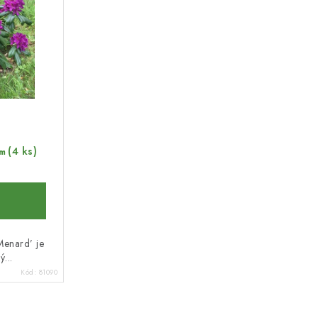
(4 ks)
m
enard’ je
...
Kód:
81090