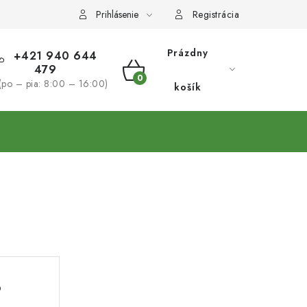
Prihlásenie
Registrácia
Prázdny
+421 940 644
479
NÁKUPNÝ
(po – pia: 8:00 – 16:00)
košík
KOŠÍK
N
D