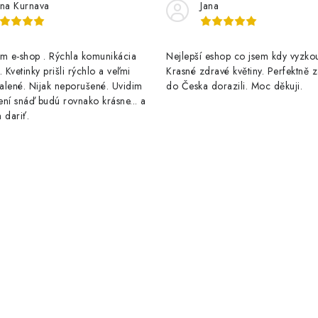
y
na Kurnava
Jana
v
ý
 e-shop . Rýchla komunikácia
Nejlepší eshop co jsem kdy vyzkou
p
 Kvetinky prišli rýchlo a veľmi
Krasné zdravé květiny. Perfektně 
alené. Nijak neporušené. Uvidim
do Česka dorazili. Moc děkuji.
ní snáď budú rovnako krásne... a
 dariť.
s
u