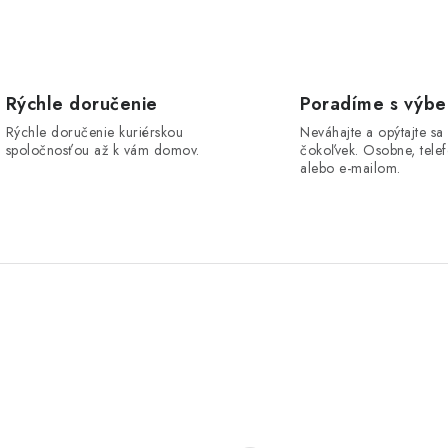
O
v
Rýchle doručenie
Poradíme s výb
á
Rýchle doručenie kuriérskou
Neváhajte a opýtajte sa
spoločnosťou až k vám domov.
čokoľvek. Osobne, telef
d
alebo e-mailom.
a
c
e
p
v
k