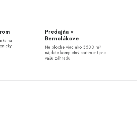
erom
Predajňa v
Bernolákove
 nás na
onicky
Na ploche viac ako 3500 m²
nájdete kompletný sortiment pre
vašu záhradu.