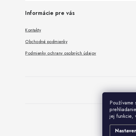
Z
Informácie pre vás
á
p
Kontakty
ä
Obchodné podmienky
t
Podmienky ochrany osobných údajov
i
e
Používame s
prehliadani
jej funkcie,
Nastaven