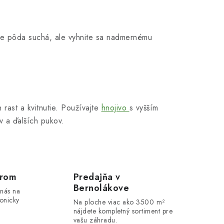
ď je pôda suchá, ale vyhnite sa nadmernému
 rast a kvitnutie. Používajte
hnojivo
s vyšším
v a ďalších pukov.
erom
Predajňa v
Bernolákove
 nás na
onicky
Na ploche viac ako 3500 m²
nájdete kompletný sortiment pre
vašu záhradu.