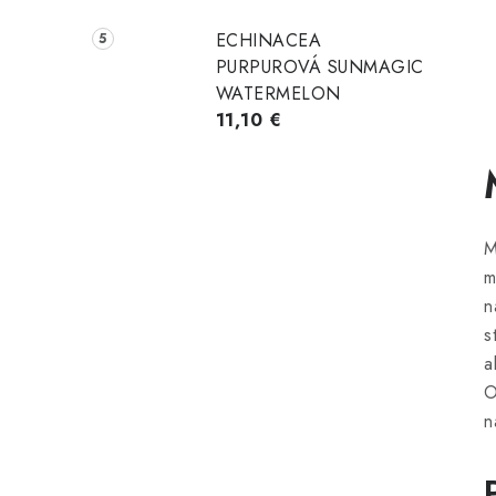
ECHINACEA
PURPUROVÁ SUNMAGIC
WATERMELON
11,10 €
M
m
n
s
a
O
n