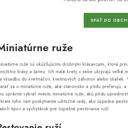
SPÄŤ DO OBC
Miniatúrne ruže
iniatúrne ruže sú okúzľujúcimi drobnými krásavcami, ktoré pri
nožstvo krásy a šarmu. Ich malé kvety v sebe ukrývajú veľké mn
a výsadbu do kvetináčov, kvetinových záhonov alebo skaliek. 
tarať sa o miniatúrne ruže, aké stanovisko a pôdu preferujú, a
ko správne vybrať miesto miniatúrne ruže, akú pôdu uprednostni
krem toho vám poskytneme užitočné rady, ako úspešne pestov
ašich tipov a vychytávok pre úspešné pestovanie ruží.
Pestovanie ruží