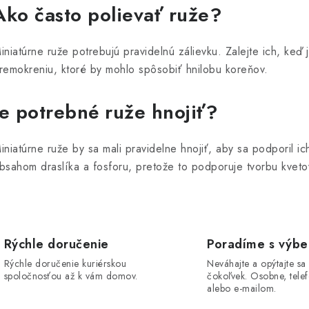
Ako často polievať ruže?
iniatúrne ruže potrebujú pravidelnú zálievku. Zalejte ich, ke
remokreniu, ktoré by mohlo spôsobiť hnilobu koreňov.
Je potrebné ruže hnojiť?
iniatúrne ruže by sa mali pravidelne hnojiť, aby sa podporil ich
bsahom draslíka a fosforu, pretože to podporuje tvorbu kveto
Rýchle doručenie
Poradíme s výb
Rýchle doručenie kuriérskou
Neváhajte a opýtajte sa
spoločnosťou až k vám domov.
čokoľvek. Osobne, telef
alebo e-mailom.