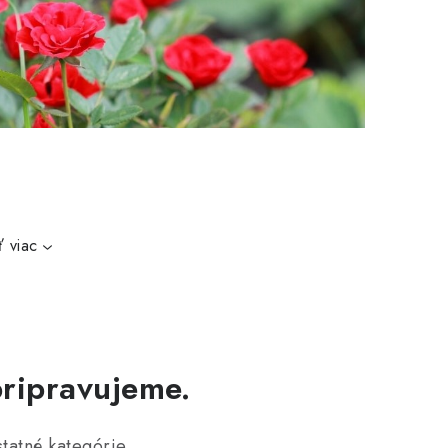
 viac
pripravujeme.
tatné kategórie.