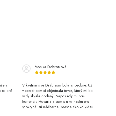
Monika Dobrotková
šela.
V kvetinárstve Dráb som bola aj osobne. Už
zabalené
viackrát som si objednala tovar, ktorý mi bol
vždy skvele dodaný. Naposledy mi prišli
hortenzie Hovaria a som s nimi nadmieru
spokojná, sú nádherné, presne ako vo videu.