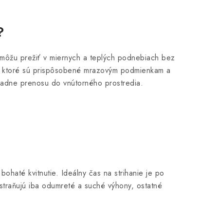
?
môžu prežiť v miernych a teplých podnebiach bez
y, ktoré sú prispôsobené mrazovým podmienkam a
padne prenosu do vnútorného prostredia.
bohaté kvitnutie. Ideálny čas na strihanie je po
traňujú iba odumreté a suché výhony, ostatné