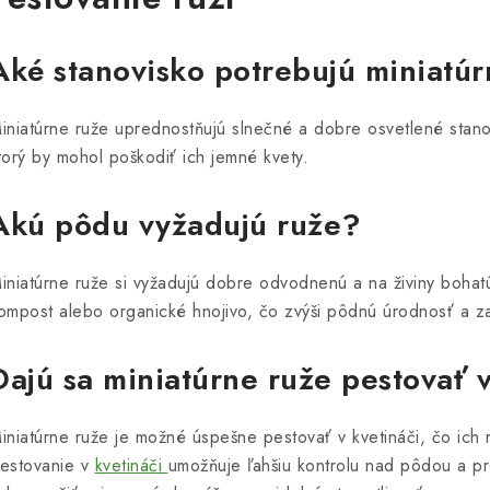
Aké stanovisko potrebujú miniatú
iniatúrne ruže uprednostňujú slnečné a dobre osvetlené stano
torý by mohol poškodiť ich jemné kvety.
Akú pôdu vyžadujú ruže?
iniatúrne ruže si vyžadujú dobre odvodnenú a na živiny boha
ompost alebo organické hnojivo, čo zvýši pôdnú úrodnosť a za
Dajú sa miniatúrne ruže pestovať v
iniatúrne ruže je možné úspešne pestovať v kvetináči, čo ich 
estovanie v
kvetináči
umožňuje ľahšiu kontrolu nad pôdou a pre