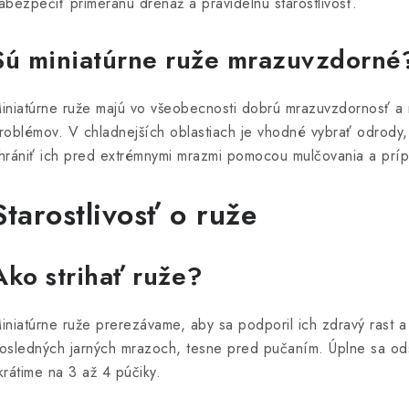
abezpečiť primeranú drenáž a pravidelnú starostlivosť.
Sú miniatúrne ruže mrazuvzdorné
iniatúrne ruže majú vo všeobecnosti dobrú mrazuvzdornosť a 
roblémov. V chladnejších oblastiach je vhodné vybrať odrod
hrániť ich pred extrémnymi mrazmi pomocou mulčovania a prí
Starostlivosť o ruže
Ako strihať ruže?
iniatúrne ruže prerezávame, aby sa podporil ich zdravý rast a 
osledných jarných mrazoch, tesne pred pučaním. Úplne sa ods
krátime na 3 až 4 púčiky.