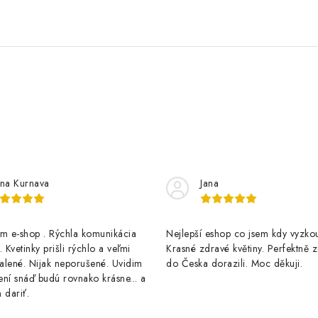
na Kurnava
Jana
 e-shop . Rýchla komunikácia
Nejlepší eshop co jsem kdy vyzkou
 Kvetinky prišli rýchlo a veľmi
Krasné zdravé květiny. Perfektně 
alené. Nijak neporušené. Uvidim
do Česka dorazili. Moc děkuji.
ní snáď budú rovnako krásne... a
 dariť.