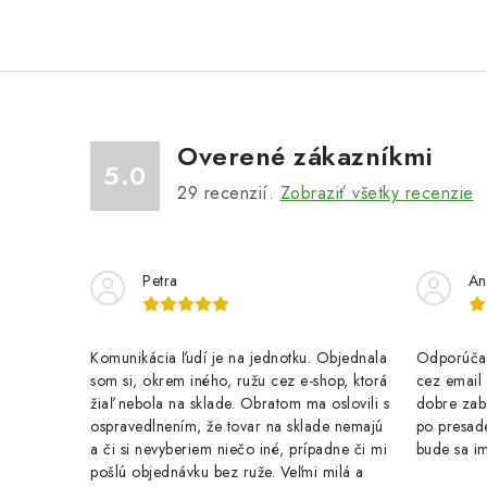
Overené zákazníkmi
5.0
29
recenzií.
Zobraziť všetky recenzie
Petra
An
Komunikácia ľudí je na jednotku. Objednala
Odporúčam
som si, okrem iného, ružu cez e-shop, ktorá
cez email .
žiaľ nebola na sklade. Obratom ma oslovili s
dobre zab
ospravedlnením, že tovar na sklade nemajú
po presade
a či si nevyberiem niečo iné, prípadne či mi
bude sa im
pošlú objednávku bez ruže. Veľmi milá a