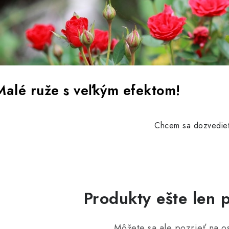
Malé ruže s veľkým efektom!
Chcem sa dozvedieť
Produkty ešte len 
Môžete sa ale pozrieť na os