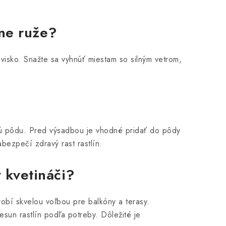
rne ruže?
visko. Snažte sa vyhnúť miestam so silným vetrom,
tú pôdu. Pred výsadbou je vhodné pridať do pôdy
bezpečí zdravý rast rastlín.
 kvetináči?
robí skvelou voľbou pre balkóny a terasy.
sun rastlín podľa potreby. Dôležité je