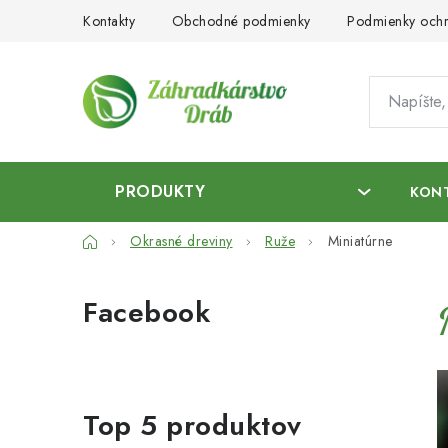
Prejsť
Kontakty
Obchodné podmienky
Podmienky ochr
na
obsah
PRODUKTY
KON
Domov
Okrasné dreviny
Ruže
Miniatúrne
B
Facebook
o
č
n
Top 5 produktov
ý