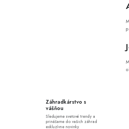
M
p
M
o
Záhradkárstvo s
vášňou
Sledujeme svetové trendy a
prinášame do vašich záhrad
exkluzívne novinky.