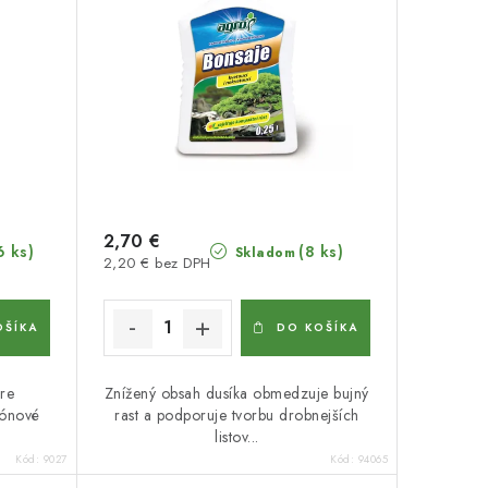
2,70 €
6 ks)
(8 ks)
Skladom
2,20 € bez DPH
OŠÍKA
DO KOŠÍKA
re
Znížený obsah dusíka obmedzuje bujný
kónové
rast a podporuje tvorbu drobnejších
listov...
Kód:
9027
Kód:
94065