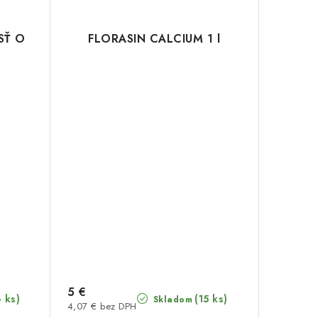
SŤ O
FLORASIN CALCIUM 1 l
5 €
6 ks)
(15 ks)
Skladom
4,07 € bez DPH