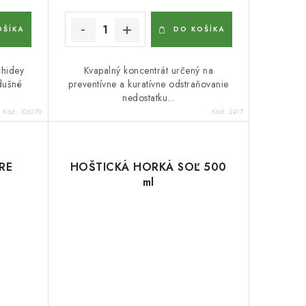
OŠÍKA
DO KOŠÍKA
chidey
Kvapalný koncentrát určený na
zdušné
preventívne a kuratívne odstraňovanie
nedostatku...
Kód:
106379
Kód:
2417
RE
HOŠTICKÁ HORKÁ SOĽ 500
ml