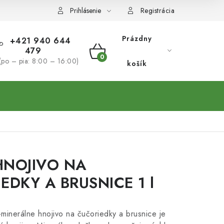
Prihlásenie
Registrácia
Prázdny
+421 940 644
479
NÁKUPNÝ
(po – pia: 8:00 – 16:00)
košík
KOŠÍK
HNOJIVO NA
EDKY A BRUSNICE 1 l
nerálne hnojivo na čučoriedky a brusnice je