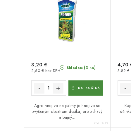
3,20 €
4,70 
(3 ks)
Skladom
2,60 € bez DPH
3,82 €
DO KOŠÍKA
Agro hnojivo na palmy je hnojivo so
Kap
zvýšeným obsahom dusíka, pre zdravý
účink
a bujný...
Kód:
2423