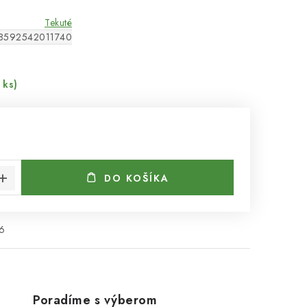
Tekuté
8592542011740
 ks)
cena:
DO KOŠÍKA
6
Poradíme s výberom