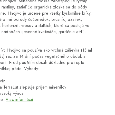
é hnojivo. Minerálna zložka zabezpečuje rýchly
 rastliny, zatiaľ čo organická zložka sa do pôdy
ne. Hnojivo je určené pre všetky kyslomilné kríky,
 a iné odrody čučoriedok, brusníc, azaliek,
hortenzií, vresov a ďalších, ktoré sa pestujú vo
 nádobách (jesenné kvetináče, gardénie atď.).
ív: Hnojivo sa používa ako vrchná zálievka (15 ml
vody) raz za 14 dní počas vegetačného obdobia
ber). Pred použitím obsah dôkladne pretrepte.
 vlhkej pôde. Výhody:
vín
a TerraLut zlepšuje príjem minerálov
 vysoký výnos
cie
Viac informácií