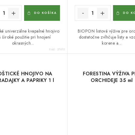
DO KOŠÍKA
DO K
ké univerzálne kvapalné hnojivo
BIOPON listová výživa pre or
 široké použitie pri hnojení
dostatočne zvlhčuje listy a v
okrasných...
korene a...
Kód:
37610
ŠTICKÉ HNOJIVO NA
FORESTINA VÝŽIVA P
ADAJKY A PAPRIKY 1 l
ORCHIDEJE 35 ml