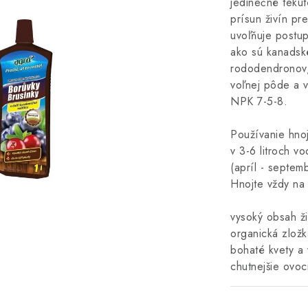
jedinečné tekut
prísun živín pre
uvoľňuje postup
ako sú kanadské
rododendronov, 
voľnej pôde a v
NPK 7-5-8.
Používanie hnoj
v 3-6 litroch 
(apríl - septem
Hnojte vždy na
vysoký obsah ži
organická zložk
bohaté kvety a
chutnejšie ovo