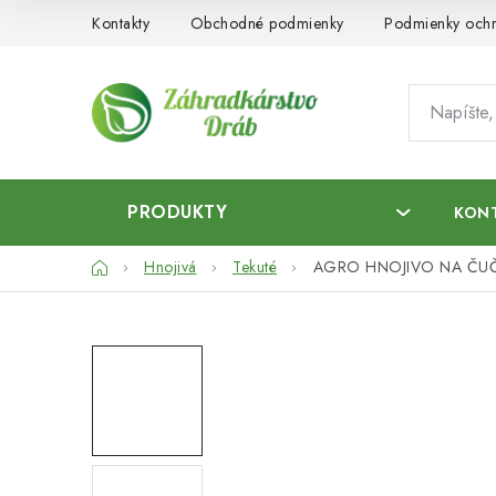
Prejsť
Kontakty
Obchodné podmienky
Podmienky ochr
na
obsah
PRODUKTY
KON
Domov
Hnojivá
Tekuté
AGRO HNOJIVO NA ČUČO