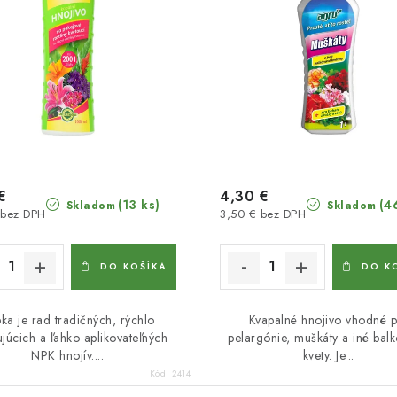
€
4,30 €
(13 ks)
(4
Skladom
Skladom
 bez DPH
3,50 € bez DPH
DO KOŠÍKA
DO K
ka je rad tradičných, rýchlo
Kvapalné hnojivo vhodné p
ujúcich a ľahko aplikovateľných
pelargónie, muškáty a iné bal
NPK hnojív....
kvety. Je...
Kód:
2414