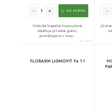
DO KOŠÍKA
Hoštické kvapalné hnojivo,ktoré
Jihočes
obsahuje prírodné guáno,
má
pochádzajúce z trusu...
Kód:
34702
FLORASIN LIGNOVIT Fe 1 l
HO
PAR