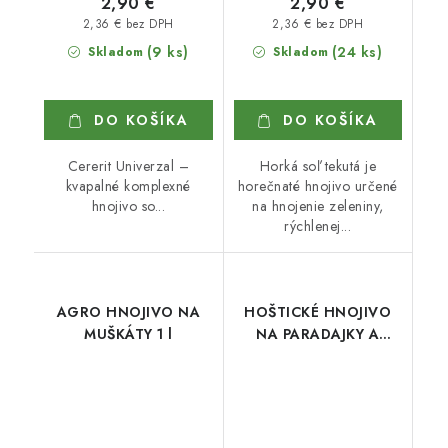
2,90 €
2,90 €
2,36 € bez DPH
2,36 € bez DPH
(9 ks)
(24 ks)
Skladom
Skladom
DO KOŠÍKA
DO KOŠÍKA
Cererit Univerzal –
Horká soľ tekutá je
kvapalné komplexné
horečnaté hnojivo určené
hnojivo so...
na hnojenie zeleniny,
rýchlenej...
AGRO HNOJIVO NA
HOŠTICKÉ HNOJIVO
MUŠKÁTY 1 l
NA PARADAJKY A
PAPRIKY 1 l