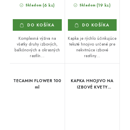
(6 ks)
(19 ks)
Skladom
Skladom
DO KOŠÍKA
DO KOŠÍKA
Komplexná výživa na
Kapka je rýchlo účinkujúce
všetky druhy izbových,
tekuté hnojivo určené pre
balkónových a okrasných
nekvitnúce izbové
rastlín....
rastliny....
TECAMIN FLOWER 100
KAPKA HNOJIVO NA
ml
IZBOVÉ KVETY
NEKVITNÚCE 1 l