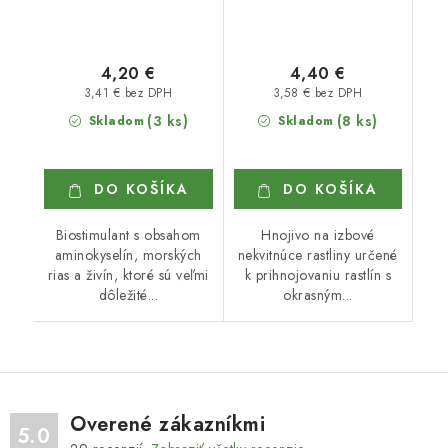
4,20 €
4,40 €
3,41 € bez DPH
3,58 € bez DPH
(3 ks)
(8 ks)
Skladom
Skladom
DO KOŠÍKA
DO KOŠÍKA
Biostimulant s obsahom
Hnojivo na izbové
aminokyselín, morských
nekvitnúce rastliny určené
rias a živín, ktoré sú veľmi
k prihnojovaniu rastlín s
dôležité...
okrasným...
Overené zákazníkmi
5.0