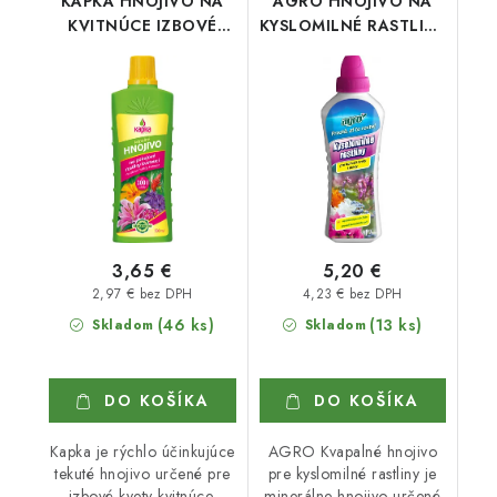
KAPKA HNOJIVO NA
AGRO HNOJIVO NA
KVITNÚCE IZBOVÉ
KYSLOMILNÉ RASTLINY
RASTLINY 500 ml
1 l
3,65 €
5,20 €
2,97 € bez DPH
4,23 € bez DPH
(46 ks)
(13 ks)
Skladom
Skladom
DO KOŠÍKA
DO KOŠÍKA
Kapka je rýchlo účinkujúce
AGRO Kvapalné hnojivo
tekuté hnojivo určené pre
pre kyslomilné rastliny je
izbové kvety kvitnúce.
minerálne hnojivo určené