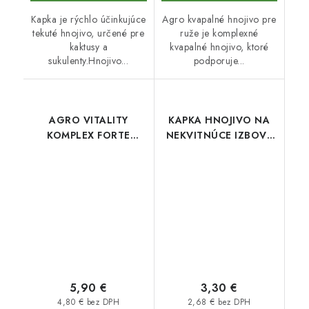
Kapka je rýchlo účinkujúce
Agro kvapalné hnojivo pre
tekuté hnojivo, určené pre
ruže je komplexné
kaktusy a
kvapalné hnojivo, ktoré
sukulenty.Hnojivo...
podporuje...
AGRO VITALITY
KAPKA HNOJIVO NA
KOMPLEX FORTE
NEKVITNÚCE IZBOVÉ
SPRAY 500 ml
RASTLINY 500 ml
5,90 €
3,30 €
4,80 € bez DPH
2,68 € bez DPH