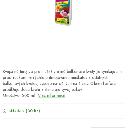
HNOJIVÁ
CHÉMIA
KVETINÁČE
DEKORÁCIE
PRIESADY ZELENINY
Kvapálné hnojivo pre muškáty a iné balkónové kvety. Je vynikajúcim
Kontakty
Obchodné podmienky
prostriedkom na rýchle prihnojovanie muškátov a ostatných
balkónových kvetov, vysoko náročných na živiny. Obsah fosforu
Podmienky ochrany osobných údajov
predlžuje dobu kvetu a stimuluje vývoj pukov.
Množstvo: 500 ml
Viac informácií
(30 ks)
Skladom