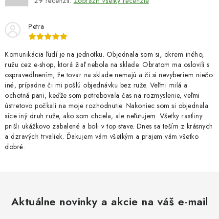
29
recenzií.
Zobraziť všetky recenzie
Petra
Komunikácia ľudí je na jednotku. Objednala som si, okrem iného,
ružu cez e-shop, ktorá žiaľ nebola na sklade. Obratom ma oslovili s
ospravedlnením, že tovar na sklade nemajú a či si nevyberiem niečo
iné, prípadne či mi pošlú objednávku bez ruže. Veľmi milá a
ochotná pani, keďže som potrebovala čas na rozmyslenie, veľmi
ústretovo počkali na moje rozhodnutie. Nakoniec som si objednala
síce iný druh ruže, ako som chcela, ale neľutujem. Všetky rastliny
prišli ukážkovo zabalené a boli v top stave. Dnes sa teším z krásnych
a dzravých trvaliek. Ďakujem vám všetkým a prajem vám všetko
dobré.
Aktuálne novinky a akcie na váš e-mail