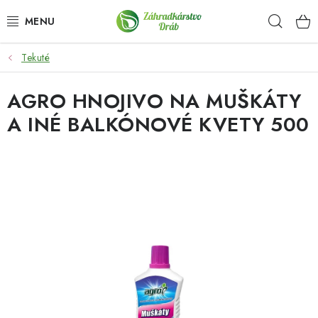
Prejsť
Hľad
na
obsah
Tekuté
OKRASNÉ DREVINY
AGRO HNOJIVO NA MUŠKÁTY
OLIVOVNÍKY, PALMY, CITRUSY
A INÉ BALKÓNOVÉ KVETY 500
DROBNÉ OVOCIE
OVOCNÉ STROMY
KVETY A BYLINKY
SADIVÁ
ZÁHRADKÁRSKE POTREBY