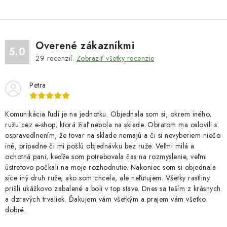
Overené zákazníkmi
5.0
29
recenzií.
Zobraziť všetky recenzie
Petra
Komunikácia ľudí je na jednotku. Objednala som si, okrem iného,
ružu cez e-shop, ktorá žiaľ nebola na sklade. Obratom ma oslovili s
ospravedlnením, že tovar na sklade nemajú a či si nevyberiem niečo
iné, prípadne či mi pošlú objednávku bez ruže. Veľmi milá a
ochotná pani, keďže som potrebovala čas na rozmyslenie, veľmi
ústretovo počkali na moje rozhodnutie. Nakoniec som si objednala
síce iný druh ruže, ako som chcela, ale neľutujem. Všetky rastliny
prišli ukážkovo zabalené a boli v top stave. Dnes sa teším z krásnych
a dzravých trvaliek. Ďakujem vám všetkým a prajem vám všetko
dobré.