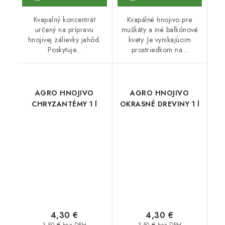
Kvapalný koncentrát
Kvapálné hnojivo pre
určený na prípravu
muškáty a iné balkónové
hnojivej zálievky jahôd.
kvety. Je vynikajúcim
Poskytuje...
prostriedkom na...
AGRO HNOJIVO
AGRO HNOJIVO
CHRYZANTÉMY 1 l
OKRASNÉ DREVINY 1 l
4,30 €
4,30 €