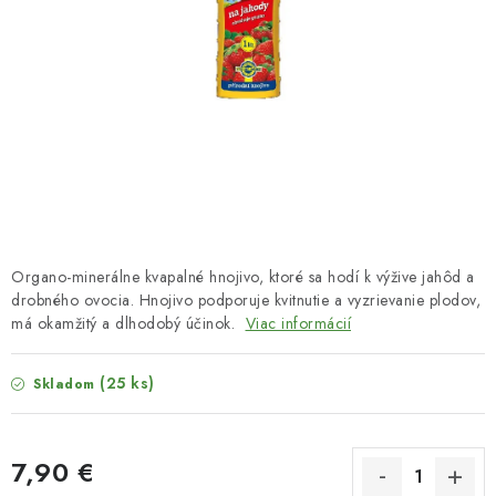
HNOJIVÁ
CHÉMIA
KVETINÁČE
DEKORÁCIE
PRIESADY ZELENINY
Organo-minerálne kvapalné hnojivo, ktoré sa hodí k výžive jahôd a
Kontakty
Obchodné podmienky
drobného ovocia. Hnojivo podporuje kvitnutie a vyzrievanie plodov,
má okamžitý a dlhodobý účinok.
Viac informácií
Podmienky ochrany osobných údajov
(25 ks)
Skladom
7,90 €