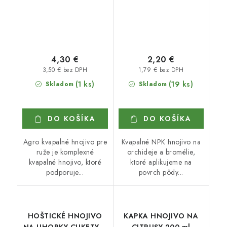
4,30 €
2,20 €
3,50 € bez DPH
1,79 € bez DPH
(1 ks)
(19 ks)
Skladom
Skladom
DO KOŠÍKA
DO KOŠÍKA
Agro kvapalné hnojivo pre
Kvapalné NPK hnojivo na
ruže je komplexné
orchideje a bromélie,
kvapalné hnojivo, ktoré
ktoré aplikujeme na
podporuje...
povrch pôdy...
HOŠTICKÉ HNOJIVO
KAPKA HNOJIVO NA
NA UHORKY CUKETY A
CITRUSY 200 ml