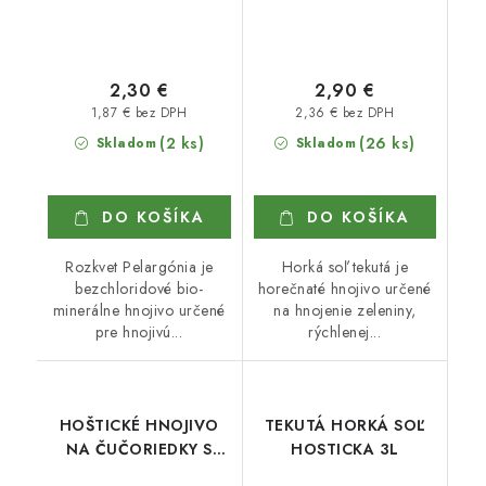
2,30 €
2,90 €
1,87 € bez DPH
2,36 € bez DPH
(2 ks)
(26 ks)
Skladom
Skladom
DO KOŠÍKA
DO KOŠÍKA
Rozkvet Pelargónia je
Horká soľ tekutá je
bezchloridové bio-
horečnaté hnojivo určené
minerálne hnojivo určené
na hnojenie zeleniny,
pre hnojivú...
rýchlenej...
HOŠTICKÉ HNOJIVO
TEKUTÁ HORKÁ SOĽ
NA ČUČORIEDKY S
HOSTICKA 3L
GUÁNOM 500 ml