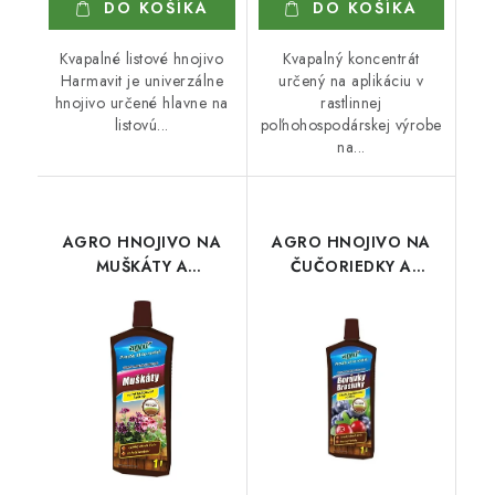
DO KOŠÍKA
DO KOŠÍKA
Kvapalné listové hnojivo
Kvapalný koncentrát
Harmavit je univerzálne
určený na aplikáciu v
hnojivo určené hlavne na
rastlinnej
listovú...
poľnohospodárskej výrobe
na...
AGRO HNOJIVO NA
AGRO HNOJIVO NA
MUŠKÁTY A
ČUČORIEDKY A
BALKÓNOVÉ KVETY 1 l
BRUSNICE 1 l