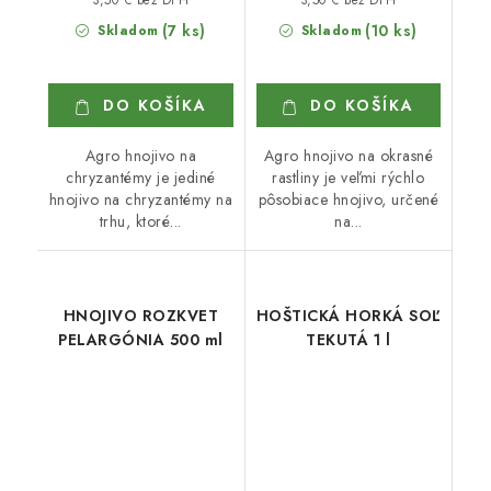
3,50 € bez DPH
3,50 € bez DPH
(7 ks)
(10 ks)
Skladom
Skladom
DO KOŠÍKA
DO KOŠÍKA
Agro hnojivo na
Agro hnojivo na okrasné
chryzantémy je jediné
rastliny je veľmi rýchlo
hnojivo na chryzantémy na
pôsobiace hnojivo, určené
trhu, ktoré...
na...
HNOJIVO ROZKVET
HOŠTICKÁ HORKÁ SOĽ
PELARGÓNIA 500 ml
TEKUTÁ 1 l