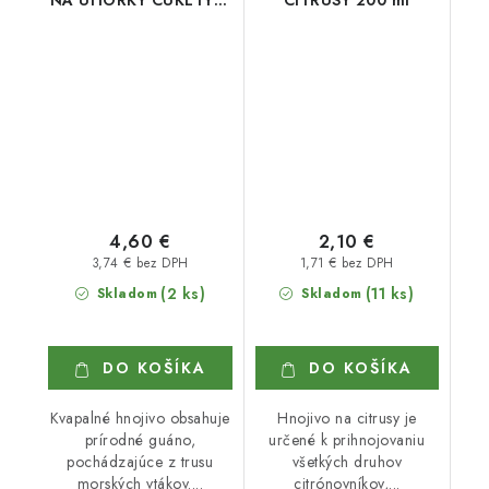
TEKVICE 500 ml
4,60 €
2,10 €
3,74 € bez DPH
1,71 € bez DPH
(2 ks)
(11 ks)
Skladom
Skladom
DO KOŠÍKA
DO KOŠÍKA
Kvapalné hnojivo obsahuje
Hnojivo na citrusy je
prírodné guáno,
určené k prihnojovaniu
pochádzajúce z trusu
všetkých druhov
morských vtákov....
citrónovníkov,...