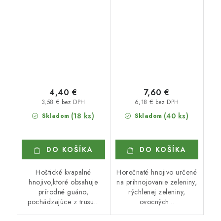
4,40 €
7,60 €
3,58 € bez DPH
6,18 € bez DPH
(18 ks)
(40 ks)
Skladom
Skladom
DO KOŠÍKA
DO KOŠÍKA
Hoštické kvapalné
Horečnaté hnojivo určené
hnojivo,ktoré obsahuje
na prihnojovanie zeleniny,
prírodné guáno,
rýchlenej zeleniny,
pochádzajúce z trusu...
ovocných...