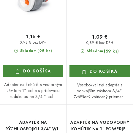
1,15 €
1,09 €
0,93 € bez DPH
0,89 € bez DPH
(25 ks)
Skladom
(59 ks)
Skladom
DO KOŠÍKA
DO KOŠÍKA
Adaptér na kohútik s vnútorným
Vysokokvalitný adaptér s
závitom 1" col a s prídavnou
vonkajším závitom 3/4“.
redukciou na 3/4 " col...
Zväčšený vnútorný priemer...
ADAPTÉR NA
ADAPTÉR NA VODOVODNÝ
RÝCHLOSPOJKU 3/4" WL-
KOHÚTIK NA 1“ POWERJET