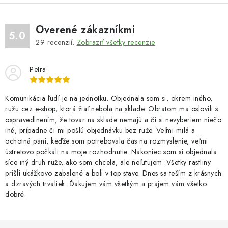
k
e
o
p
v
r
Overené zákazníkmi
5.0
a
v
29
recenzií.
Zobraziť všetky recenzie
n
k
i
y
Petra
e
v
ý
Komunikácia ľudí je na jednotku. Objednala som si, okrem iného,
p
ružu cez e-shop, ktorá žiaľ nebola na sklade. Obratom ma oslovili s
ospravedlnením, že tovar na sklade nemajú a či si nevyberiem niečo
i
iné, prípadne či mi pošlú objednávku bez ruže. Veľmi milá a
s
ochotná pani, keďže som potrebovala čas na rozmyslenie, veľmi
u
ústretovo počkali na moje rozhodnutie. Nakoniec som si objednala
síce iný druh ruže, ako som chcela, ale neľutujem. Všetky rastliny
prišli ukážkovo zabalené a boli v top stave. Dnes sa teším z krásnych
a dzravých trvaliek. Ďakujem vám všetkým a prajem vám všetko
dobré.