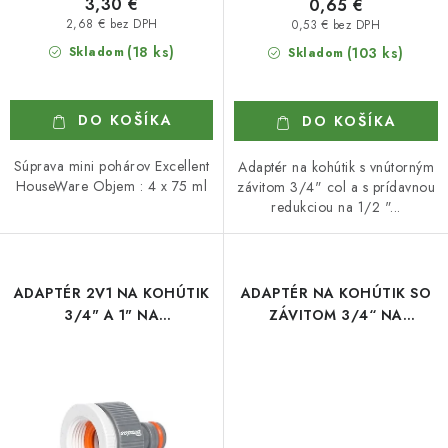
3,30 €
0,65 €
2,68 € bez DPH
0,53 € bez DPH
(18 ks)
Skladom
(103 ks)
Skladom
DO KOŠÍKA
DO KOŠÍKA
Súprava mini pohárov Excellent
Adaptér na kohútik s vnútorným
HouseWare Objem : 4 x 75 ml
závitom 3/4" col a s prídavnou
redukciou na 1/2 "...
ADAPTÉR 2V1 NA KOHÚTIK
ADAPTÉR NA KOHÚTIK SO
3/4" A 1" NA
ZÁVITOM 3/4“ NA
RÝCHLOSPOJKU W
RÝCHLOSPOJKU