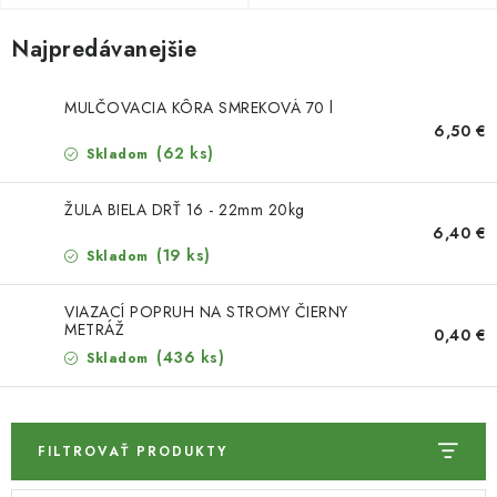
HNOJIVÁ
Najpredávanejšie
CHÉMIA
MULČOVACIA KÔRA SMREKOVÁ 70 l
KVETINÁČE
6,50 €
(62 ks)
Skladom
DEKORÁCIE
ŽULA BIELA DRŤ 16 - 22mm 20kg
PRIESADY ZELENINY
6,40 €
(19 ks)
Skladom
Kontakty
Obchodné podmienky
VIAZACÍ POPRUH NA STROMY ČIERNY
Podmienky ochrany osobných údajov
METRÁŽ
0,40 €
(436 ks)
Skladom
FILTROVAŤ PRODUKTY