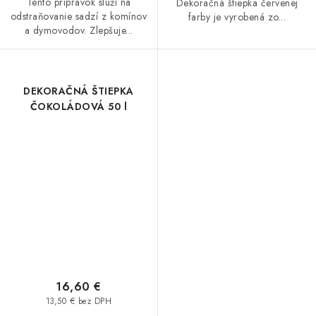
Tento prípravok slúži na
Dekoračná štiepka červenej
odstraňovanie sadzí z komínov
farby je vyrobená zo...
a dymovodov. Zlepšuje...
DEKORAČNÁ ŠTIEPKA
ČOKOLÁDOVÁ 50 l
16,60 €
13,50 € bez DPH