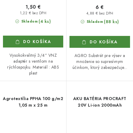
1,50 €
6 €
1,22 € bez DPH
4,88 € bez DPH
(4 ks)
Skladom
(88 ks)
Skladom
DO KOŠÍKA
DO KOŠÍKA
Vysokokvalitný 3/4“ VNZ
AGRO Substrát pre výsev a
adaptér s ventilom na
množenie so supresívnym
rýchlospojku. Materiál : ABS
účinkom, ktorý zabezpečuje...
plast
Agrotextília PPHA 100 g/m2
AKU BATÉRIA PROCRAFT
1,05 m x 25 m
20V Li-ion 2000mAh