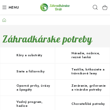
Prejsť
Hľad
na
obsah
Domov
OKRASNÉ DREVINY
OLIVOVNÍKY, PALMY, CITRUSY
Záhradkárske potreby
DROBNÉ OVOCIE
Náradie, nožnice,
Kôry a substráty
rezné lanká
OVOCNÉ STROMY
Textílie, krtkosiete a
Siete a fóliovníky
KVETY A BYLINKY
trávnikové lemy
SADIVÁ
Oporné prvky, úväzy
Zaváranie, grilovanie
a špagáty
a vinárske potreby
ZÁHRADKÁRSKE POTREBY
Vodný program,
Chovateľské potreby
hadice