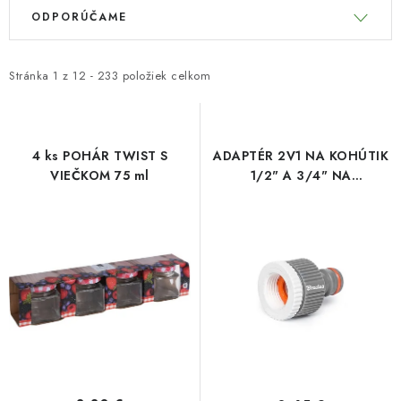
V
R
ODPORÚČAME
ý
a
p
d
i
e
Stránka
1
z
12
-
233
položiek celkom
s
n
p
i
r
e
4 ks POHÁR TWIST S
ADAPTÉR 2V1 NA KOHÚTIK
o
p
VIEČKOM 75 ml
1/2" A 3/4" NA
RÝCHLOSPOJKU
d
r
u
o
k
d
t
u
o
k
v
t
o
v