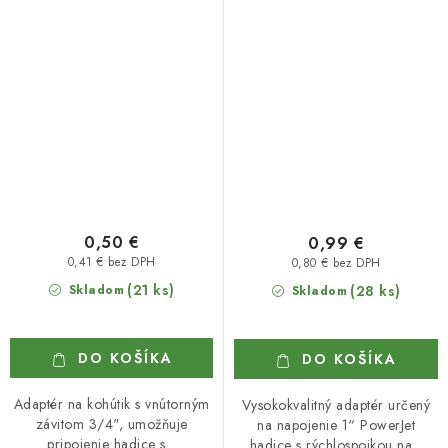
2195
WL-219
0,50 €
0,99 €
0,41 € bez DPH
0,80 € bez DPH
(21 ks)
Skladom
(28 ks)
Skladom
DO KOŠÍKA
DO KOŠÍKA
Adaptér na kohútik s vnútorným
Vysokokvalitný adaptér určený
závitom 3/4", umožňuje
na napojenie 1“ PowerJet
pripojenie hadice s...
hadice s rýchlospojkou na...