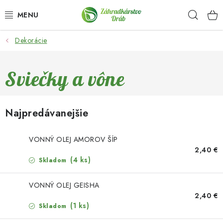
Prejsť
Hľad
na
obsah
Dekorácie
OKRASNÉ DREVINY
OLIVOVNÍKY, PALMY, CITRUSY
Sviečky a vône
DROBNÉ OVOCIE
Najpredávanejšie
OVOCNÉ STROMY
VONNÝ OLEJ AMOROV ŠÍP
KVETY A BYLINKY
2,40 €
(4 ks)
Skladom
SADIVÁ
VONNÝ OLEJ GEISHA
2,40 €
ZÁHRADKÁRSKE POTREBY
(1 ks)
Skladom