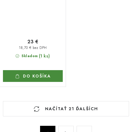
23 €
18,70 € bez DPH
(1 ks)
Skladom
DO KOŠÍKA
O
NAČÍTAŤ 21 ĎALŠÍCH
v
l
á
S