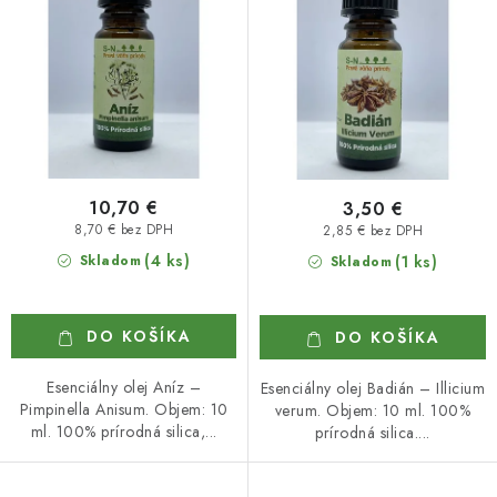
k
d
t
u
o
k
v
t
o
v
10,70 €
3,50 €
8,70 € bez DPH
2,85 € bez DPH
(4 ks)
Skladom
(1 ks)
Skladom
DO KOŠÍKA
DO KOŠÍKA
Esenciálny olej Aníz –
Esenciálny olej Badián – Illicium
Pimpinella Anisum. Objem: 10
verum. Objem: 10 ml. 100%
ml. 100% prírodná silica,...
prírodná silica....