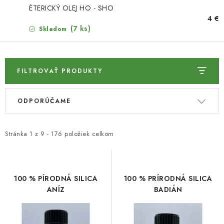
HNOJIVÁ
ÉTERICKÝ OLEJ HO - SHO
4 €
CHÉMIA
(7 ks)
Skladom
KVETINÁČE
FILTROVAŤ PRODUKTY
DEKORÁCIE
V
R
ODPORÚČAME
ý
a
PRIESADY ZELENINY
p
d
i
e
Kontakty
Obchodné podmienky
Stránka
1
z
9
-
176
položiek celkom
s
n
Podmienky ochrany osobných údajov
p
i
r
e
100 % PÍRODNÁ SILICA
100 % PRÍRODNÁ SILICA
o
p
ANÍZ
BADIÁN
d
r
u
o