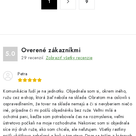
d
1
9
t
a
r
c
á
n
i
k
e
o
p
v
r
Overené zákazníkmi
5.0
a
v
29
recenzií.
Zobraziť všetky recenzie
n
k
i
y
Petra
e
v
ý
Komunikácia ľudí je na jednotku. Objednala som si, okrem iného,
p
ružu cez e-shop, ktorá žiaľ nebola na sklade. Obratom ma oslovili s
ospravedlnením, že tovar na sklade nemajú a či si nevyberiem niečo
i
iné, prípadne či mi pošlú objednávku bez ruže. Veľmi milá a
s
ochotná pani, keďže som potrebovala čas na rozmyslenie, veľmi
u
ústretovo počkali na moje rozhodnutie. Nakoniec som si objednala
síce iný druh ruže, ako som chcela, ale neľutujem. Všetky rastliny
prišli ukážkovo zabalené a boli v top stave. Dnes sa teším z krásnych