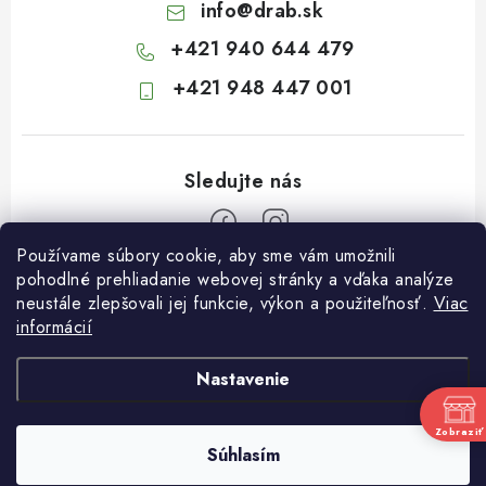
info
@
drab.sk
+421 940 644 479
+421 948 447 001
Používame súbory cookie, aby sme vám umožnili
Z
pohodlné prehliadanie webovej stránky a vďaka analýze
neustále zlepšovali jej funkcie, výkon a použiteľnosť.
Viac
á
informácií
Informácie pre vás
p
ä
Kontakty
Nastavenie
t
Obchodné podmienky
i
Zobraziť
Súhlasím
Podmienky ochrany osobných údajov
Copyright 2026
Záhradkárstvo Dráb
. Všetky práva vyhradené.
e
Vytvoril Shoptet