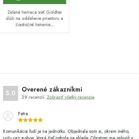
Zelená tieniaca sieť Goldtex
slúži na oddelenie priestoru a
čiastočné tienenie...
O
v
l
á
d
Overené zákazníkmi
a
5.0
29
recenzií.
Zobraziť všetky recenzie
c
i
Petra
e
p
r
Komunikácia ľudí je na jednotku. Objednala som si, okrem iného,
ružu cez e-shop, ktorá žiaľ nebola na sklade. Obratom ma oslovili s