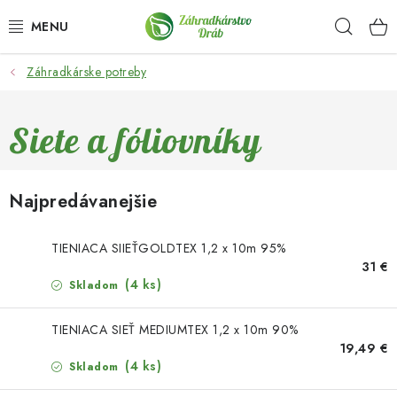
Prejsť
Hľad
na
obsah
Záhradkárske potreby
OKRASNÉ DREVINY
OLIVOVNÍKY, PALMY, CITRUSY
Siete a fóliovníky
DROBNÉ OVOCIE
Najpredávanejšie
OVOCNÉ STROMY
TIENIACA SIIEŤGOLDTEX 1,2 x 10m 95%
KVETY A BYLINKY
31 €
(4 ks)
Skladom
SADIVÁ
TIENIACA SIEŤ MEDIUMTEX 1,2 x 10m 90%
19,49 €
ZÁHRADKÁRSKE POTREBY
(4 ks)
Skladom