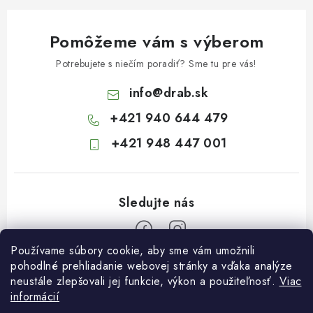
Pomôžeme vám s výberom
Potrebujete s niečím poradiť? Sme tu pre vás!
info
@
drab.sk
+421 940 644 479
+421 948 447 001
Používame súbory cookie, aby sme vám umožnili
Z
pohodlné prehliadanie webovej stránky a vďaka analýze
neustále zlepšovali jej funkcie, výkon a použiteľnosť.
Viac
á
informácií
Informácie pre vás
p