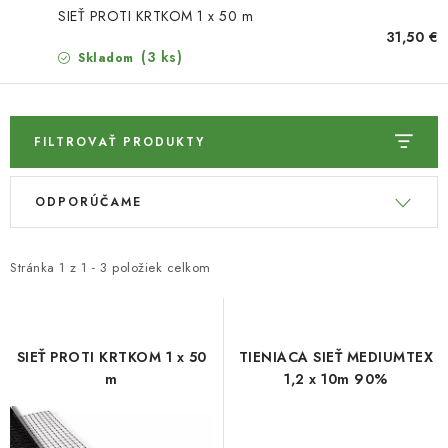
HNOJIVÁ
SIEŤ PROTI KRTKOM 1 x 50 m
31,50 €
CHÉMIA
(3 ks)
Skladom
KVETINÁČE
FILTROVAŤ PRODUKTY
DEKORÁCIE
V
R
ODPORÚČAME
ý
a
PRIESADY ZELENINY
p
d
i
e
Kontakty
Obchodné podmienky
Stránka
1
z
1
-
3
položiek celkom
s
n
Podmienky ochrany osobných údajov
p
i
r
e
SIEŤ PROTI KRTKOM 1 x 50
TIENIACA SIEŤ MEDIUMTEX
o
p
m
1,2 x 10m 90%
d
r
u
o