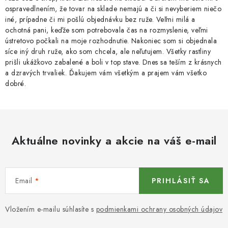
v
ospravedlnením, že tovar na sklade nemajú a či si nevyberiem niečo
k
iné, prípadne či mi pošlú objednávku bez ruže. Veľmi milá a
y
ochotná pani, keďže som potrebovala čas na rozmyslenie, veľmi
v
ústretovo počkali na moje rozhodnutie. Nakoniec som si objednala
síce iný druh ruže, ako som chcela, ale neľutujem. Všetky rastliny
ý
prišli ukážkovo zabalené a boli v top stave. Dnes sa teším z krásnych
p
a dzravých trvaliek. Ďakujem vám všetkým a prajem vám všetko
i
dobré.
s
u
Aktuálne novinky a akcie na váš e-mail
Email
PRIHLÁSIŤ SA
Vložením e-mailu súhlasíte s
podmienkami ochrany osobných údajov