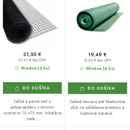
k
d
t
u
o
k
v
t
o
v
31,50 €
19,49 €
25,61 € bez DPH
15,85 € bez DPH
(3 ks)
Skladom
(4 ks)
Skladom
DO KOŠÍKA
DO KOŠÍKA
Ľahká a pevná sieť z
Zelená tieniaca sieť Mediumtex
polypropylénu s otvormi
slúži na oddelenie priestoru a
rozmerov 15 ×15 mm. Inštalácia
čiastočné tienenie...
siete...