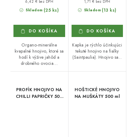
6,42 € bez DPH
1,71 € bez DPH
(25 ks)
(13 ks)
Skladom
Skladom
DO KOŠÍKA
DO KOŠÍKA
Organo-minerálne
Kapka je rýchlo účinkujúci
kvapalné hnojivo, ktoré sa
tekuté hnojivo na fialky
hodí k výžive jahôd a
(Saintpaulia). Hnojivo sa...
drobného ovocia....
PROFÍK HNOJIVO NA
HOŠTICKÉ HNOJIVO
CHILLI PAPRIČKY 500
NA MUŠKÁTY 500 ml
ml