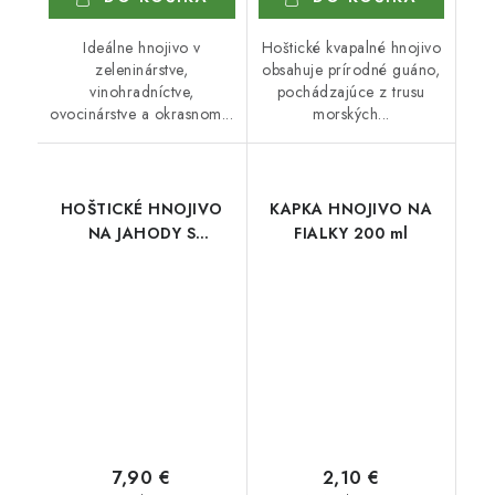
Ideálne hnojivo v
Hoštické kvapalné hnojivo
zeleninárstve,
obsahuje prírodné guáno,
vinohradníctve,
pochádzajúce z trusu
ovocinárstve a okrasnom...
morských...
HOŠTICKÉ HNOJIVO
KAPKA HNOJIVO NA
NA JAHODY S
FIALKY 200 ml
GUÁNOM 1 l
7,90 €
2,10 €