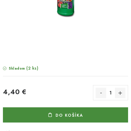
HNOJIVÁ
CHÉMIA
KVETINÁČE
DEKORÁCIE
PRIESADY ZELENINY
(2 ks)
Skladom
Kontakty
Obchodné podmienky
Podmienky ochrany osobných údajov
4,40 €
Jednotková cena:
DO KOŠÍKA