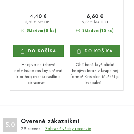
4,40 €
6,60 €
3,58 € bez DPH
5,37 € bez DPH
(8 ks)
(15 ks)
Skladom
Skladom
DO KOŠÍKA
DO KOŠÍKA
Hnojivo na izbové
Obľúbené kryštalické
nekvitnúce rastliny určené
hnojivo teraz v kvapalnej
k prihnojovaniu rastlín s
forme! Kristalon Muškát je
okrasným...
kvapalné...
Overené zákazníkmi
5.0
29
recenzií.
Zobraziť všetky recenzie