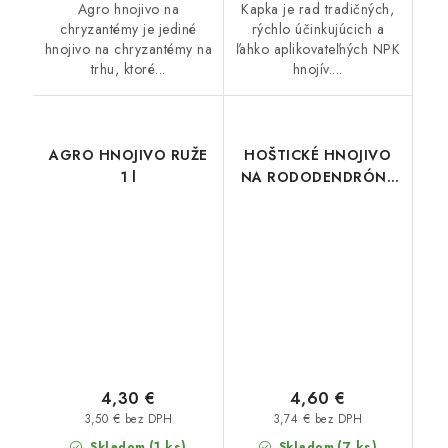
Agro hnojivo na
Kapka je rad tradičných,
chryzantémy je jediné
rýchlo účinkujúcich a
hnojivo na chryzantémy na
ľahko aplikovateľných NPK
trhu, ktoré...
hnojív....
AGRO HNOJIVO RUŽE
HOŠTICKÉ HNOJIVO
1 l
NA RODODENDRÓNY
500 ml
4,30 €
4,60 €
3,50 € bez DPH
3,74 € bez DPH
(1 ks)
(7 ks)
Skladom
Skladom