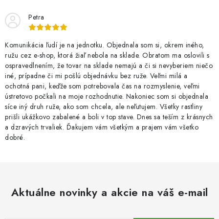
Petra
Komunikácia ľudí je na jednotku. Objednala som si, okrem iného,
ružu cez e-shop, ktorá žiaľ nebola na sklade. Obratom ma oslovili s
ospravedlnením, že tovar na sklade nemajú a či si nevyberiem niečo
iné, prípadne či mi pošlú objednávku bez ruže. Veľmi milá a
ochotná pani, keďže som potrebovala čas na rozmyslenie, veľmi
ústretovo počkali na moje rozhodnutie. Nakoniec som si objednala
síce iný druh ruže, ako som chcela, ale neľutujem. Všetky rastliny
prišli ukážkovo zabalené a boli v top stave. Dnes sa teším z krásnych
a dzravých trvaliek. Ďakujem vám všetkým a prajem vám všetko
dobré.
Aktuálne novinky a akcie na váš e-mail