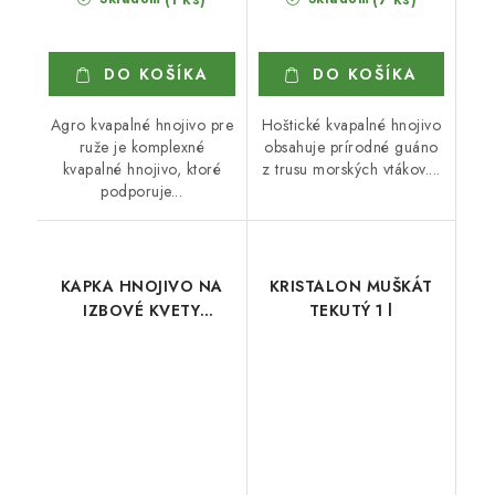
DO KOŠÍKA
DO KOŠÍKA
Agro kvapalné hnojivo pre
Hoštické kvapalné hnojivo
ruže je komplexné
obsahuje prírodné guáno
kvapalné hnojivo, ktoré
z trusu morských vtákov....
podporuje...
KAPKA HNOJIVO NA
KRISTALON MUŠKÁT
IZBOVÉ KVETY
TEKUTÝ 1 l
NEKVITNÚCE 1 l