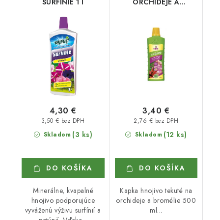
SURFÍNIE 1 l
ORCHIDEJE A
BROMÉLIE 500 ml
4,30 €
3,40 €
3,50 € bez DPH
2,76 € bez DPH
(3 ks)
(12 ks)
Skladom
Skladom
DO KOŠÍKA
DO KOŠÍKA
Minerálne, kvapalné
Kapka hnojivo tekuté na
hnojivo podporujúce
orchideje a bromélie 500
vyváženú výživu surfínií a
ml...
petúnií. Vďaka...