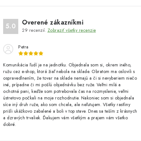
Overené zákazníkmi
5.0
29
recenzií.
Zobraziť všetky recenzie
Petra
Komunikácia ľudí je na jednotku. Objednala som si, okrem iného,
ružu cez e-shop, ktorá žiaľ nebola na sklade. Obratom ma oslovili s
ospravedlnením, že tovar na sklade nemajú a či si nevyberiem niečo
iné, prípadne či mi pošlú objednávku bez ruže. Veľmi milá a
ochotná pani, keďže som potrebovala čas na rozmyslenie, veľmi
ústretovo počkali na moje rozhodnutie. Nakoniec som si objednala
síce iný druh ruže, ako som chcela, ale neľutujem. Všetky rastliny
prišli ukážkovo zabalené a boli v top stave. Dnes sa teším z krásnych
a dzravých trvaliek. Ďakujem vám všetkým a prajem vám všetko
dobré.