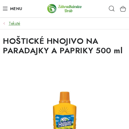
Prejsť
Hľad
na
obsah
Tekuté
OKRASNÉ DREVINY
HOŠTICKÉ HNOJIVO NA
OLIVOVNÍKY, PALMY, CITRUSY
PARADAJKY A PAPRIKY 500 ml
DROBNÉ OVOCIE
OVOCNÉ STROMY
KVETY A BYLINKY
SADIVÁ
ZÁHRADKÁRSKE POTREBY