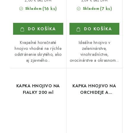
2,60 € bez DPH
3,09 € bez DPH
(16 ks)
(7 ks)
Skladom
Skladom
DO KOŠÍKA
DO KOŠÍKA
Kvapalné horečnaté
Ideálne hnojivo v
hnojivo vhodné na rýchle
zeleninárstve,
odstránenie skrytého, ako
vinohradníctve,
aj zjavného...
ovocinárstve a okrasnom...
KAPKA HNOJIVO NA
KAPKA HNOJIVO NA
FIALKY 200 ml
ORCHIDEJE A
BROMÉLIE 500 ml