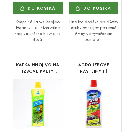
DO KOŠÍKA
DO KOŠÍKA
Kvapalné listové hnojivo
Hnojivo dodáva pre všetky
Harmavit je univerzálne
druhy bonsajov potrebné
hnojivo určené hlavne na
živiny vo vyváženom
listovú...
pomere....
KAPKA HNOJIVO NA
AGRO IZBOVÉ
IZBOVÉ KVETY
RASTLINY 1 l
NEKVITNÚCE 1 l