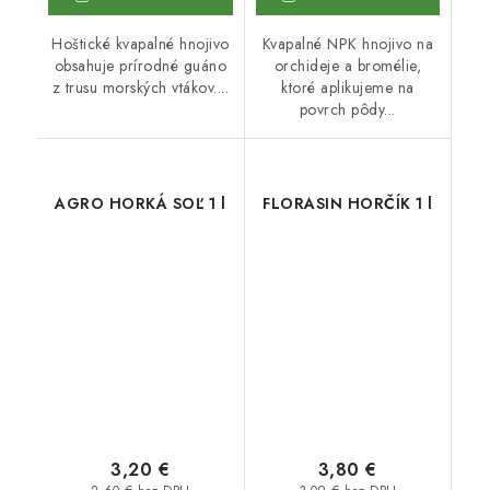
Hoštické kvapalné hnojivo
Kvapalné NPK hnojivo na
obsahuje prírodné guáno
orchideje a bromélie,
z trusu morských vtákov....
ktoré aplikujeme na
povrch pôdy...
AGRO HORKÁ SOĽ 1 l
FLORASIN HORČÍK 1 l
3,20 €
3,80 €