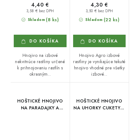
4,40 €
4,30 €
3,58 € bez DPH
3,50 € bez DPH
(8 ks)
(22 ks)
Skladom
Skladom
DO KOŠÍKA
DO KOŠÍKA
Hnojivo na izbové
Hnojivo Agro izbové
nekvitnúce rastliny určené
rastliny je vynikajúce tekuté
k prihnojovaniu rastlín s
hnojivo vhodné pre všetky
okrasným...
izbové...
HOŠTICKÉ HNOJIVO
HOŠTICKÉ HNOJIVO
NA PARADAJKY A
NA UHORKY CUKETY A
PAPRIKY 1 l
TEKVICE 500 ml