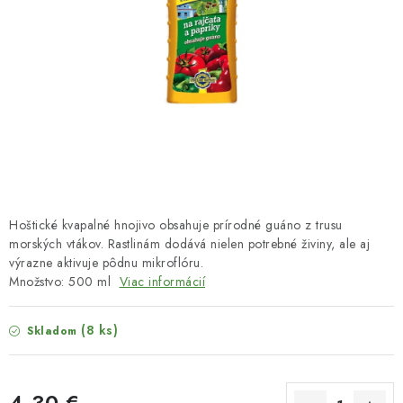
HNOJIVÁ
CHÉMIA
KVETINÁČE
DEKORÁCIE
PRIESADY ZELENINY
Hoštické kvapalné hnojivo obsahuje prírodné guáno z trusu
Kontakty
Obchodné podmienky
morských vtákov. Rastlinám dodává nielen potrebné živiny, ale aj
výrazne aktivuje pôdnu mikroflóru.
Podmienky ochrany osobných údajov
Množstvo: 500 ml
Viac informácií
(8 ks)
Skladom
4,30 €