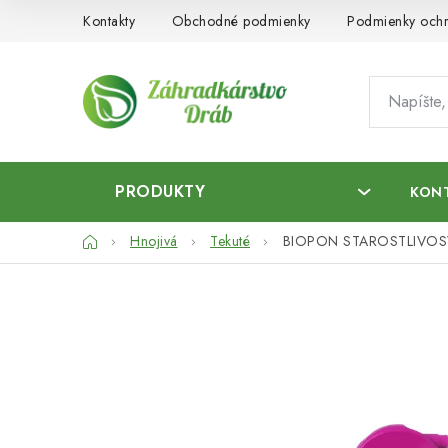
Prejsť
Kontakty
Obchodné podmienky
Podmienky ochr
na
obsah
PRODUKTY
KON
Domov
Hnojivá
Tekuté
BIOPON STAROSTLIVOS