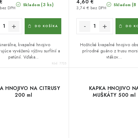
€
4,60 €
(3 ks)
(8
Skladom
Skladom
 bez DPH
3,74 € bez DPH
DO KOŠÍKA
DO K
inerálne, kvapalné hnojivo
Hoštické kvapalné hnojivo ob
ujúce vyváženú výživu surfínií a
prírodné guáno z trusu mors
petúnií. Vďaka...
vtákov....
Kód:
7725
A HNOJIVO NA CITRUSY
KAPKA HNOJIVO N
200 ml
MUŠKÁTY 500 ml