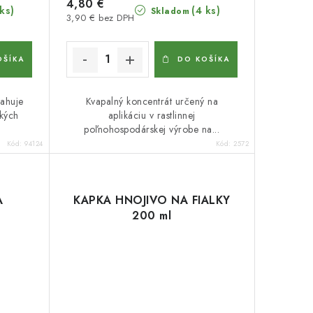
4,80 €
 ks)
(4 ks)
Skladom
3,90 € bez DPH
OŠÍKA
DO KOŠÍKA
sahuje
Kvapalný koncentrát určený na
kých
aplikáciu v rastlinnej
poľnohospodárskej výrobe na...
Kód:
94124
Kód:
2572
A
KAPKA HNOJIVO NA FIALKY
200 ml