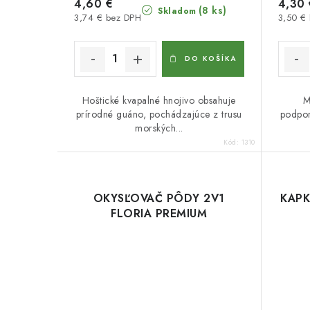
4,60 €
4,30 
(8 ks)
Skladom
3,74 € bez DPH
3,50 €
DO KOŠÍKA
Hoštické kvapalné hnojivo obsahuje
M
prírodné guáno, pochádzajúce z trusu
podpor
morských...
Kód:
1310
OKYSĽOVAČ PÔDY 2V1
KAPK
FLORIA PREMIUM