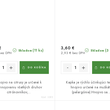
€
3,60 €
(11 ks)
(3
Skladom
Skladom
 bez DPH
2,93 € bez DPH
DO KOŠÍKA
DO K
ojivo na citrusy je určené k
Kapka je rýchlo účinkujúci te
ihnojovaniu všetkých druhov
hnojivo určené na muškát
citrónovníkov,...
(pelargónie).Hnojivo sa..
Kód:
3395