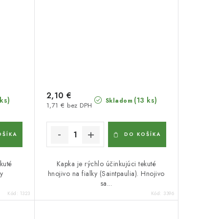
2,10 €
 ks)
(13 ks)
Skladom
1,71 € bez DPH
OŠÍKA
DO KOŠÍKA
kuté
Kapka je rýchlo účinkujúci tekuté
y
hnojivo na fialky (Saintpaulia). Hnojivo
.
sa...
Kód:
1323
Kód:
3396