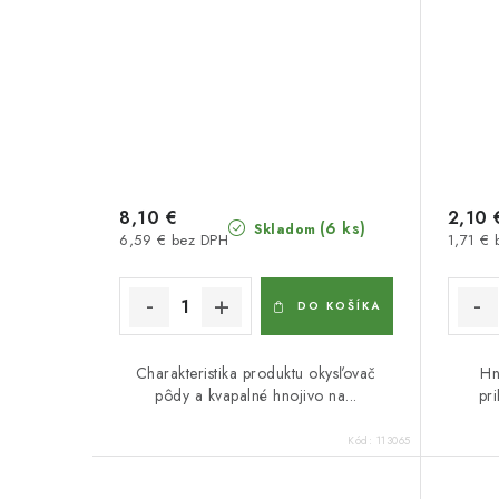
8,10 €
2,10 
(6 ks)
Skladom
6,59 € bez DPH
1,71 €
DO KOŠÍKA
Charakteristika produktu okysľovač
Hn
pôdy a kvapalné hnojivo na...
pr
Kód:
113065