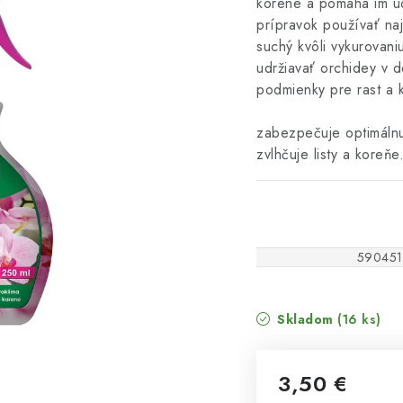
korene a pomáha im u
prípravok používať na
suchý kvôli vykurovani
udržiavať orchidey v 
podmienky pre rast a kv
zabezpečuje optimálnu
zvlhčuje listy a koreňe
590451
Skladom
(16 ks)
3,50 €