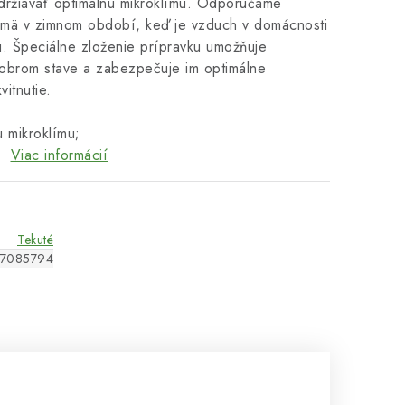
držiavať optimálnu mikroklímu. Odporúčame
jmä v zimnom období, keď je vzduch v domácnosti
u. Špeciálne zloženie prípravku umožňuje
dobrom stave a zabezpečuje im optimálne
itnutie.
 mikroklímu;
.
Viac informácií
Tekuté
7085794