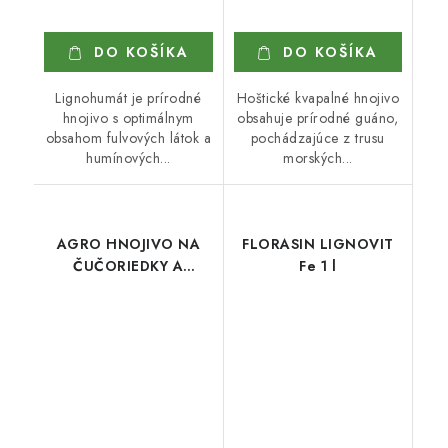
DO KOŠÍKA
DO KOŠÍKA
Lignohumát je prírodné
Hoštické kvapalné hnojivo
hnojivo s optimálnym
obsahuje prírodné guáno,
obsahom fulvových látok a
pochádzajúce z trusu
humínových...
morských...
AGRO HNOJIVO NA
FLORASIN LIGNOVIT
ČUČORIEDKY A
Fe 1 l
BRUSNICE 1 l