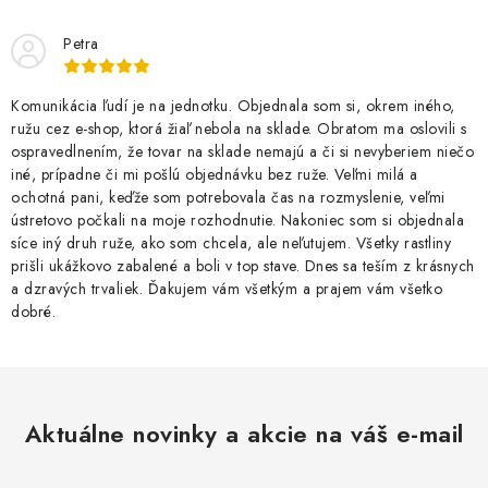
Petra
Komunikácia ľudí je na jednotku. Objednala som si, okrem iného,
ružu cez e-shop, ktorá žiaľ nebola na sklade. Obratom ma oslovili s
ospravedlnením, že tovar na sklade nemajú a či si nevyberiem niečo
iné, prípadne či mi pošlú objednávku bez ruže. Veľmi milá a
ochotná pani, keďže som potrebovala čas na rozmyslenie, veľmi
ústretovo počkali na moje rozhodnutie. Nakoniec som si objednala
síce iný druh ruže, ako som chcela, ale neľutujem. Všetky rastliny
prišli ukážkovo zabalené a boli v top stave. Dnes sa teším z krásnych
a dzravých trvaliek. Ďakujem vám všetkým a prajem vám všetko
dobré.
Aktuálne novinky a akcie na váš e-mail