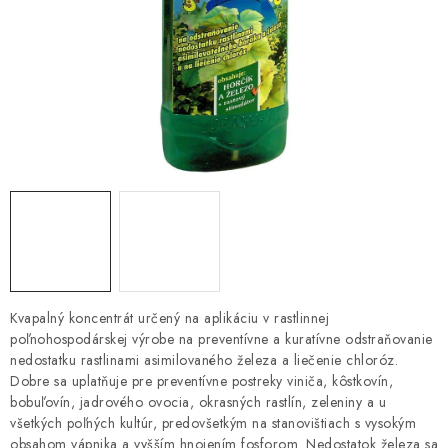
HNOJIVÁ
CHÉMIA
KVETINÁČE
DEKORÁCIE
PRIESADY ZELENINY
Kontakty
Obchodné podmienky
Podmienky ochrany osobných údajov
Kvapalný koncentrát určený na aplikáciu v rastlinnej
poľnohospodárskej výrobe na preventívne a kuratívne odstraňovanie
nedostatku rastlinami asimilovaného železa a liečenie chloróz.
Dobre sa uplatňuje pre preventívne postreky viniča, kôstkovín,
bobuľovín, jadrového ovocia, okrasných rastlín, zeleniny a u
všetkých poľných kultúr, predovšetkým na stanovištiach s vysokým
obsahom vápnika a vyšším hnojením fosforom. Nedostatok železa sa