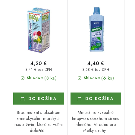
HORTENZIE 500 ml
4,20 €
4,40 €
3,41 € bez DPH
3,58 € bez DPH
(3 ks)
(6 ks)
Skladom
Skladom
DO KOŠÍKA
DO KOŠÍKA
Biostimulant s obsahom
Minerálne kvapalné
aminokyselín, morských
hnojivo s obsahom síranu
rias a živín, ktoré sú veľmi
hlinitého. Vhodné pre
dôležité...
všetky druhy...