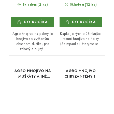
(3 ks)
(13 ks)
Skladom
Skladom
DO KOŠÍKA
DO KOŠÍKA
Agro hnojivo na palmy je
Kapka je rýchlo účinkujúci
hnojivo so zvýšeným
tekuté hnojivo na fialky
obsahom dusíka, pre
(Saintpaulia). Hnojivo sa...
zdravý a bujný...
AGRO HNOJIVO NA
AGRO HNOJIVO
MUŠKÁTY A INÉ
CHRYZANTÉMY 1 l
BALKÓNOVÉ KVETY
500