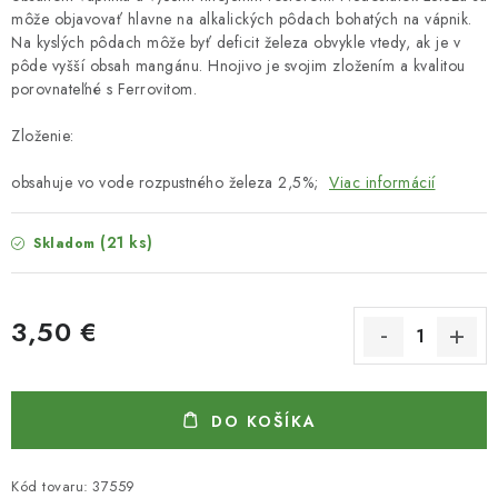
môže objavovať hlavne na alkalických pôdach bohatých na vápnik.
Na kyslých pôdach môže byť deficit železa obvykle vtedy, ak je v
pôde vyšší obsah mangánu. Hnojivo je svojim zložením a kvalitou
porovnateľné s Ferrovitom.
Zloženie:
obsahuje vo vode rozpustného železa 2,5%;
Viac informácií
(21 ks)
Skladom
3,50 €
Jednotková cena:
DO KOŠÍKA
Kód tovaru:
37559