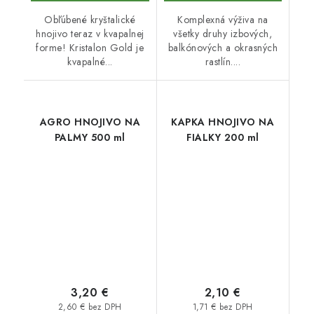
Obľúbené kryštalické
Komplexná výživa na
hnojivo teraz v kvapalnej
všetky druhy izbových,
forme! Kristalon Gold je
balkónových a okrasných
kvapalné...
rastlín....
AGRO HNOJIVO NA
KAPKA HNOJIVO NA
PALMY 500 ml
FIALKY 200 ml
3,20 €
2,10 €
2,60 € bez DPH
1,71 € bez DPH