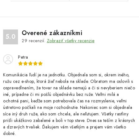
Overené zákazníkmi
5.0
29
recenzií.
Zobraziť všetky recenzie
Petra
Komunikácia ľudí je na jednotku. Objednala som si, okrem iného,
ružu cez e-shop, ktorá žiaľ nebola na sklade. Obratom ma oslovili s
ospravedlnením, že tovar na sklade nemajú a či si nevyberiem niečo
iné, prípadne či mi pošlú objednávku bez ruže. Veľmi milá a
ochotná pani, keďže som potrebovala čas na rozmyslenie, veľmi
ústretovo počkali na moje rozhodnutie. Nakoniec som si objednala
síce iný druh ruže, ako som chcela, ale neľutujem. Všetky rastliny
prišli ukážkovo zabalené a boli v top stave. Dnes sa teším z krásnych
a dzravých trvaliek. Ďakujem vám všetkým a prajem vám všetko
dobré.