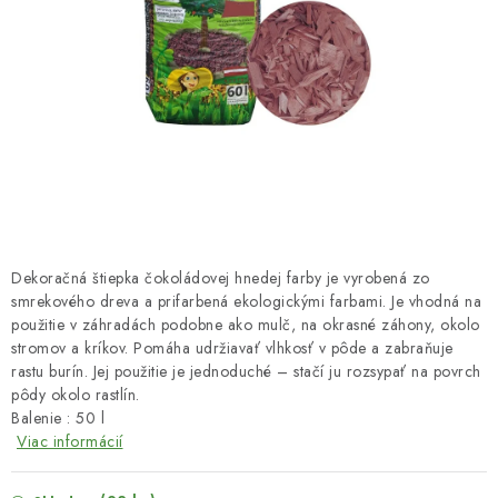
HNOJIVÁ
CHÉMIA
KVETINÁČE
DEKORÁCIE
PRIESADY ZELENINY
Dekoračná štiepka čokoládovej hnedej farby je vyrobená zo
Kontakty
Obchodné podmienky
smrekového dreva a prifarbená ekologickými farbami. Je vhodná na
použitie v záhradách podobne ako mulč, na okrasné záhony, okolo
Podmienky ochrany osobných údajov
stromov a kríkov. Pomáha udržiavať vlhkosť v pôde a zabraňuje
rastu burín. Jej použitie je jednoduché – stačí ju rozsypať na povrch
pôdy okolo rastlín.
Balenie : 50 l
Viac informácií