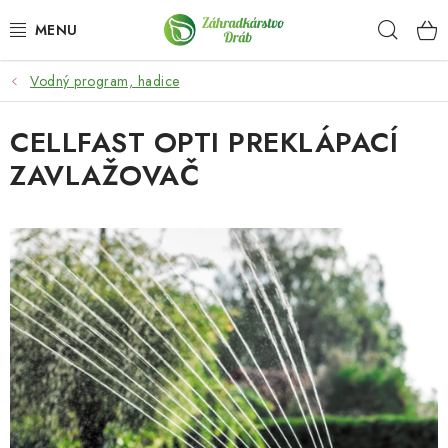
Prejsť
Hľad
na
obsah
Vodný program, hadice
OKRASNÉ DREVINY
CELLFAST OPTI PREKLÁPACÍ
OLIVOVNÍKY, PALMY, CITRUSY
ZAVLAŽOVAČ
DROBNÉ OVOCIE
OVOCNÉ STROMY
KVETY A BYLINKY
SADIVÁ
ZÁHRADKÁRSKE POTREBY