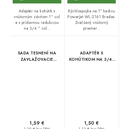
Adaptér na kohútik s
Rýchlospojka na 1″ hadicu
vnútorným závitom 1" col
PowerJet WL-2161 Bradas.
a s prídavnou redukciou
Zväčšený vnútorný
na 3/4 " col...
priemer...
SADA TESNENÍ NA
ADAPTÉR S
ZAVLAŽOVACIE
KOHÚTIKOM NA 3/4"
NÁRADIE
WL-2230
1,59 €
1,50 €
1,29 € bez DPH
1,22 € bez DPH