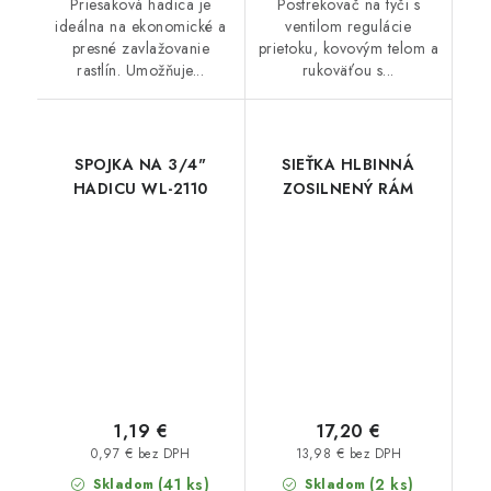
Priesaková hadica je
Postrekovač na tyči s
ideálna na ekonomické a
ventilom regulácie
presné zavlažovanie
prietoku, kovovým telom a
rastlín. Umožňuje...
rukoväťou s...
SPOJKA NA 3/4"
SIEŤKA HLBINNÁ
HADICU WL-2110
ZOSILNENÝ RÁM
1,19 €
17,20 €
0,97 € bez DPH
13,98 € bez DPH
(41 ks)
(2 ks)
Skladom
Skladom