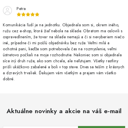
Petra
Komunikácia ľudí je na jednotku. Objednala som si, okrem iného,
ružu cez e-shop, ktorá žiaľ nebola na sklade. Obratom ma oslovili s
ospravedlnením, že tovar na sklade nemajú a či si nevyberiem niečo
iné, prípadne či mi pošlú objednávku bez ruže. Veľmi milá a
ochotná pani, keďže som potrebovala čas na rozmyslenie, veľmi
ústretovo počkali na moje rozhodnutie. Nakoniec som si objednala
síce iný druh ruže, ako som chcela, ale neľutujem. Všetky rastliny
prišli ukážkovo zabalené a boli v top stave. Dnes sa teším z krásnych
a dzravých trvaliek. Ďakujem vám všetkým a prajem vám všetko
dobré.
Aktuálne novinky a akcie na váš e-mail