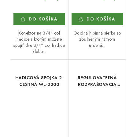
DO KOŠÍKA
DO KOŠÍKA
Konektor na 3/4" col
Odolná hlbinná sieťka so
hadice s ktorým môžete
zosilneným rámom
spojiť dve 3/4" col hadice
určená...
alebo...
HADICOVÁ SPOJKA 2-
REGULOVATEĽNÁ
CESTNÁ WL-2200
ROZPRAŠOVACIA
TRYSKA WL- 4730