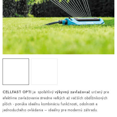
HNOJIVÁ
CHÉMIA
KVETINÁČE
DEKORÁCIE
PRIESADY ZELENINY
Kontakty
Obchodné podmienky
Podmienky ochrany osobných údajov
CELLFAST OPTI
je spoľahlivý
výkyvný zavlažovač
určený pre
efektívne zavlažovanie stredne veľkých až väčších obdĺžnikových
plôch - ponúka ideálnu kombináciu funkčnosti, odolnosti a
jednoduchého ovládania – ideálny pre modernú záhradu.