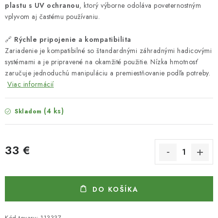
plastu s UV ochranou
, ktorý výborne odoláva poveternostným
vplyvom aj častému používaniu.
🔗
Rýchle pripojenie a kompatibilita
Zariadenie je kompatibilné so štandardnými záhradnými hadicovými
systémami a je pripravené na okamžité použitie. Nízka hmotnosť
zaručuje jednoduchú manipuláciu a premiestňovanie podľa potreby.
Viac informácií
(4 ks)
Skladom
33 €
Jednotková cena:
DO KOŠÍKA
Kód tovaru:
113337