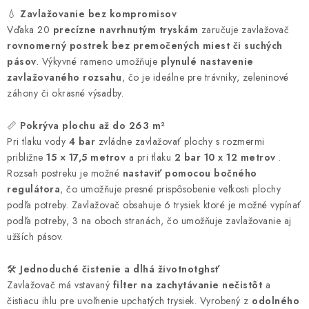
💧
Zavlažovanie bez kompromisov
Vďaka 20
precízne navrhnutým tryskám
zaručuje zavlažovač
rovnomerný postrek bez premočených miest či suchých
pásov
. Výkyvné rameno umožňuje
plynulé nastavenie
zavlažovaného rozsahu
, čo je ideálne pre trávniky, zeleninové
záhony či okrasné výsadby.
📏
Pokrýva plochu až do 263 m²
Pri tlaku vody
4 bar
zvládne zavlažovať plochy s rozmermi
približne
15 × 17,5 metrov
a pri tlaku
2 bar 10 x 12 metrov
.
Rozsah postreku je možné
nastaviť pomocou bočného
regulátora
, čo umožňuje presné prispôsobenie veľkosti plochy
podľa potreby. Zavlažovač obsahuje 6 trysiek ktoré je možné vypínať
podľa potreby, 3 na oboch stranách, čo umožňuje zavlažovanie aj
užších pásov.
🛠️
Jednoduché čistenie a dlhá životnotghsť
Zavlažovač má vstavaný
filter na zachytávanie nečistôt
a
čistiacu ihlu pre uvoľnenie upchatých trysiek. Vyrobený z
odolného