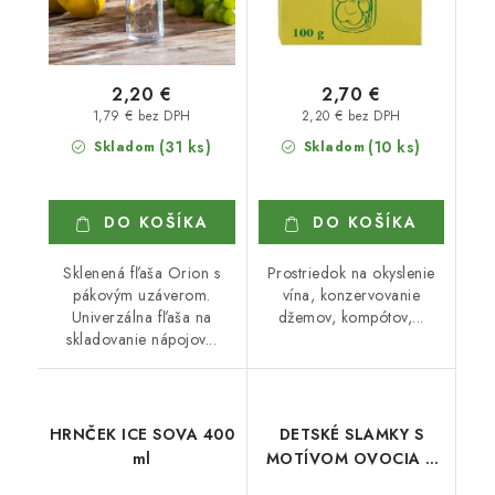
2,20 €
2,70 €
1,79 € bez DPH
2,20 € bez DPH
(31 ks)
(10 ks)
Skladom
Skladom
DO KOŠÍKA
DO KOŠÍKA
Sklenená fľaša Orion s
Prostriedok na okyslenie
pákovým uzáverom.
vína, konzervovanie
Univerzálna fľaša na
džemov, kompótov,...
skladovanie nápojov...
HRNČEK ICE SOVA 400
DETSKÉ SLAMKY S
ml
MOTÍVOM OVOCIA 3
ks