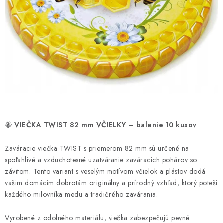
HNOJIVÁ
CHÉMIA
KVETINÁČE
DEKORÁCIE
PRIESADY ZELENINY
🐝
VIEČKA TWIST 82 mm VČIELKY – balenie 10 kusov
Kontakty
Obchodné podmienky
Podmienky ochrany osobných údajov
Zaváracie viečka TWIST s priemerom 82 mm sú určené na
spoľahlivé a vzduchotesné uzatváranie zaváracích pohárov so
závitom. Tento variant s veselým motívom včielok a plástov dodá
vašim domácim dobrotám originálny a prírodný vzhľad, ktorý poteší
každého milovníka medu a tradičného zavárania.
Vyrobené z odolného materiálu, viečka zabezpečujú pevné