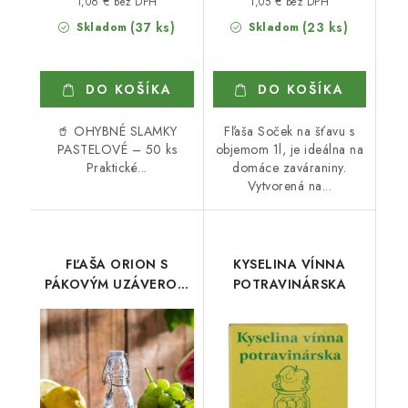
1,06 € bez DPH
1,05 € bez DPH
(37 ks)
(23 ks)
Skladom
Skladom
DO KOŠÍKA
DO KOŠÍKA
🥤 OHYBNÉ SLAMKY
Fľaša Soček na šťavu s
PASTELOVÉ – 50 ks
objemom 1l, je ideálna na
Praktické...
domáce zaváraniny.
Vytvorená na...
FĽAŠA ORION S
KYSELINA VÍNNA
PÁKOVÝM UZÁVEROM
POTRAVINÁRSKA
260 ml