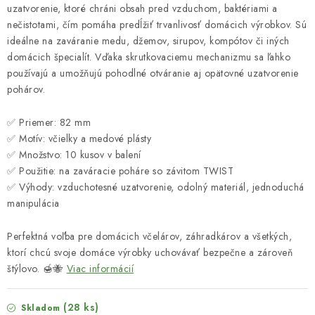
uzatvorenie, ktoré chráni obsah pred vzduchom, baktériami a
nečistotami, čím pomáha predĺžiť trvanlivosť domácich výrobkov. Sú
ideálne na zaváranie medu, džemov, sirupov, kompótov či iných
domácich špecialít. Vďaka skrutkovaciemu mechanizmu sa ľahko
používajú a umožňujú pohodlné otváranie aj opätovné uzatvorenie
pohárov.
✅ Priemer: 82 mm
✅ Motív: včielky a medové plásty
✅ Množstvo: 10 kusov v balení
✅ Použitie: na zaváracie poháre so závitom TWIST
✅ Výhody: vzduchotesné uzatvorenie, odolný materiál, jednoduchá
manipulácia
Perfektná voľba pre domácich včelárov, záhradkárov a všetkých,
ktorí chcú svoje domáce výrobky uchovávať bezpečne a zároveň
štýlovo. 🍯🐝
Viac informácií
(28 ks)
Skladom