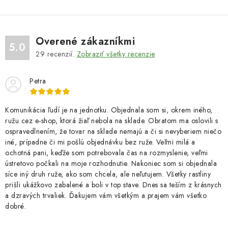
Overené zákazníkmi
5.0
29
recenzií.
Zobraziť všetky recenzie
Petra
Komunikácia ľudí je na jednotku. Objednala som si, okrem iného,
ružu cez e-shop, ktorá žiaľ nebola na sklade. Obratom ma oslovili s
ospravedlnením, že tovar na sklade nemajú a či si nevyberiem niečo
iné, prípadne či mi pošlú objednávku bez ruže. Veľmi milá a
ochotná pani, keďže som potrebovala čas na rozmyslenie, veľmi
ústretovo počkali na moje rozhodnutie. Nakoniec som si objednala
síce iný druh ruže, ako som chcela, ale neľutujem. Všetky rastliny
prišli ukážkovo zabalené a boli v top stave. Dnes sa teším z krásnych
a dzravých trvaliek. Ďakujem vám všetkým a prajem vám všetko
dobré.