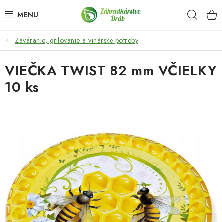
Prejsť
Hľad
na
obsah
Zaváranie, grilovanie a vinárske potreby
OKRASNÉ DREVINY
VIEČKA TWIST 82 mm VČIELKY
OLIVOVNÍKY, PALMY, CITRUSY
10 ks
DROBNÉ OVOCIE
OVOCNÉ STROMY
KVETY A BYLINKY
SADIVÁ
ZÁHRADKÁRSKE POTREBY