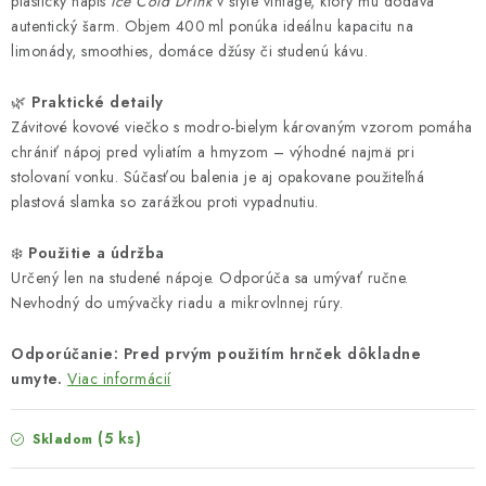
plastický nápis
Ice Cold Drink
v štýle vintage, ktorý mu dodáva
autentický šarm. Objem 400 ml ponúka ideálnu kapacitu na
limonády, smoothies, domáce džúsy či studenú kávu.
🌿
Praktické detaily
Závitové kovové viečko s modro-bielym károvaným vzorom pomáha
chrániť nápoj pred vyliatím a hmyzom – výhodné najmä pri
stolovaní vonku. Súčasťou balenia je aj opakovane použiteľná
plastová slamka so zarážkou proti vypadnutiu.
❄️
Použitie a údržba
Určený len na studené nápoje. Odporúča sa umývať ručne.
Nevhodný do umývačky riadu a mikrovlnnej rúry.
Odporúčanie: Pred prvým použitím hrnček dôkladne
umyte.
Viac informácií
(5 ks)
Skladom