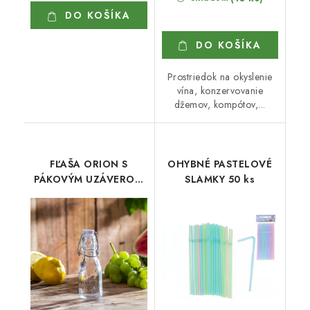
DO KOŠÍKA
DO KOŠÍKA
Prostriedok na okyslenie
vína, konzervovanie
džemov, kompótov,...
FĽAŠA ORION S
OHYBNÉ PASTELOVÉ
PÁKOVÝM UZÁVEROM
SLAMKY 50 ks
260 ml