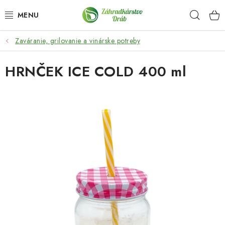
Prejsť
Hľad
na
obsah
Zaváranie, grilovanie a vinárske potreby
OKRASNÉ DREVINY
HRNČEK ICE COLD 400 ml
OLIVOVNÍKY, PALMY, CITRUSY
DROBNÉ OVOCIE
OVOCNÉ STROMY
KVETY A BYLINKY
SADIVÁ
ZÁHRADKÁRSKE POTREBY