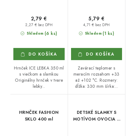
2,79 €
5,79 €
2,27 € bez DPH
4,71 € bez DPH
(6 ks)
(1 ks)
Skladom
Skladom
DO KOŠÍKA
DO KOŠÍKA
Hrnček ICE LEBKA 350 ml
Zavárací teplomer s
s viečkom a slamkou
meracím rozsahom +33
Originálny hrnček v tvare
až +102 °C. Rozmery:
lebky...
dĺžka: 330 mm šírka:...
HRNČEK FASHION
DETSKÉ SLAMKY S
SKLO 400 ml
MOTÍVOM OVOCIA 3
ks