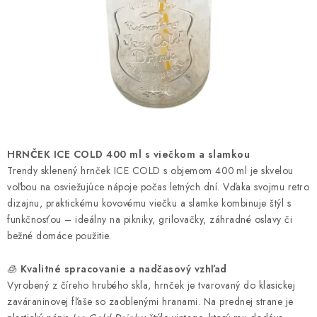
HNOJIVÁ
CHÉMIA
KVETINÁČE
DEKORÁCIE
PRIESADY ZELENINY
HRNČEK ICE COLD 400 ml s viečkom a slamkou
Trendy sklenený hrnček ICE COLD s objemom 400 ml je skvelou
voľbou na osviežujúce nápoje počas letných dní. Vďaka svojmu retro
Kontakty
Obchodné podmienky
dizajnu, praktickému kovovému viečku a slamke kombinuje štýl s
Podmienky ochrany osobných údajov
funkčnosťou – ideálny na pikniky, grilovačky, záhradné oslavy či
bežné domáce použitie.
🧊
Kvalitné spracovanie a nadčasový vzhľad
Vyrobený z číreho hrubého skla, hrnček je tvarovaný do klasickej
zaváraninovej fľaše so zaoblenými hranami. Na prednej strane je