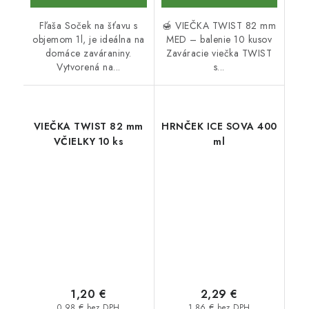
Fľaša Soček na šťavu s
🍯 VIEČKA TWIST 82 mm
objemom 1l, je ideálna na
MED – balenie 10 kusov
domáce zaváraniny.
Zaváracie viečka TWIST
Vytvorená na...
s...
VIEČKA TWIST 82 mm
HRNČEK ICE SOVA 400
VČIELKY 10 ks
ml
1,20 €
2,29 €
0,98 € bez DPH
1,86 € bez DPH