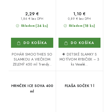
2,29 €
1,10 €
1,86 € bez DPH
0,89 € bez DPH
(34 ks)
(18 ks)
Skladom
Skladom
DO KOŠÍKA
DO KOŠÍKA
POHÁR SMOOTHIES SO
🐠 DETSKÉ SLAMKY S
SLAMKOU A VIEČKOM
MOTÍVOM RYBIČIEK – 3
ZELENÝ 450 ml Trendy...
ks Veselé...
HRNČEK ICE SOVA 400
FĽAŠA SOČEK 1 l
ml