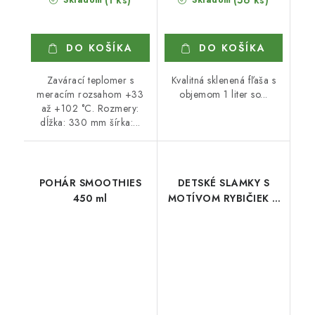
DO KOŠÍKA
DO KOŠÍKA
Zavárací teplomer s
Kvalitná sklenená fľaša s
meracím rozsahom +33
objemom 1 liter so...
až +102 °C. Rozmery:
dĺžka: 330 mm šírka:...
POHÁR SMOOTHIES
DETSKÉ SLAMKY S
450 ml
MOTÍVOM RYBIČIEK 3
ks