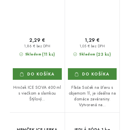
2,29 €
1,29 €
1,86 € bez DPH
1,05 € bez DPH
(11 ks)
(23 ks)
Skladom
Skladom
DO KOŠÍKA
DO KOŠÍKA
Hrnček ICE SOVA 400 ml
Fľaša Soček na šťavu s
s viečkom a slamkou
objemom 1l, je ideálna na
Štýlový...
domáce zaváraniny.
Vytvorená na...
HRNČEK ICE LEBKA
JEDLÁ SÓDA 1 kg