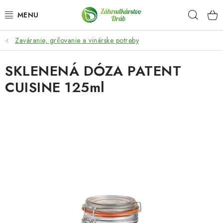
Prejsť
Hľad
na
obsah
Zaváranie, grilovanie a vinárske potreby
OKRASNÉ DREVINY
SKLENENÁ DÓZA PATENT
OLIVOVNÍKY, PALMY, CITRUSY
CUISINE 125ml
DROBNÉ OVOCIE
OVOCNÉ STROMY
KVETY A BYLINKY
SADIVÁ
ZÁHRADKÁRSKE POTREBY