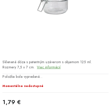
HNOJIVÁ
CHÉMIA
KVETINÁČE
DEKORÁCIE
PRIESADY ZELENINY
Sklenená dóza s patentným uzáverom s objemom 125 ml.
Kontakty
Obchodné podmienky
Rozmery 7,5 x 7 cm.
Viac informácií
Podmienky ochrany osobných údajov
Položka bola vypredaná…
Momentálne nedostupné
1,79 €
Jednotková cena: