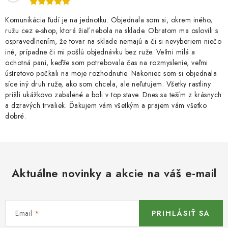
Komunikácia ľudí je na jednotku. Objednala som si, okrem iného,
ružu cez e-shop, ktorá žiaľ nebola na sklade. Obratom ma oslovili s
ospravedlnením, že tovar na sklade nemajú a či si nevyberiem niečo
iné, prípadne či mi pošlú objednávku bez ruže. Veľmi milá a
ochotná pani, keďže som potrebovala čas na rozmyslenie, veľmi
ústretovo počkali na moje rozhodnutie. Nakoniec som si objednala
síce iný druh ruže, ako som chcela, ale neľutujem. Všetky rastliny
prišli ukážkovo zabalené a boli v top stave. Dnes sa teším z krásnych
a dzravých trvaliek. Ďakujem vám všetkým a prajem vám všetko
dobré.
Aktuálne novinky a akcie na váš e-mail
Email
PRIHLÁSIŤ SA