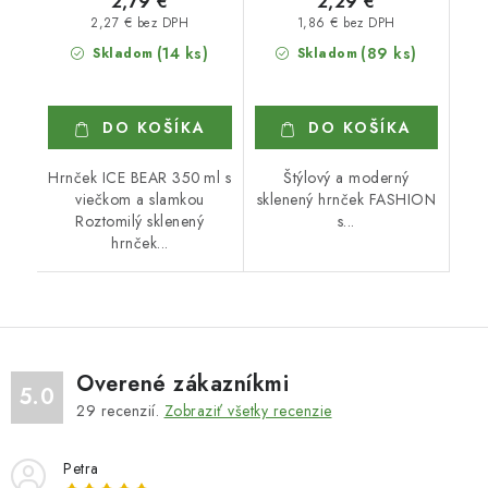
2,79 €
2,29 €
2,27 € bez DPH
1,86 € bez DPH
(14 ks)
(89 ks)
Skladom
Skladom
DO KOŠÍKA
DO KOŠÍKA
Hrnček ICE BEAR 350 ml s
Štýlový a moderný
viečkom a slamkou
sklenený hrnček FASHION
Roztomilý sklenený
s...
hrnček...
Overené zákazníkmi
5.0
29
recenzií.
Zobraziť všetky recenzie
Petra