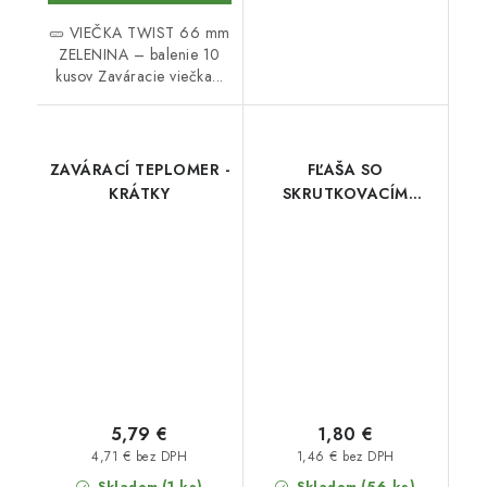
🥒 VIEČKA TWIST 66 mm
ZELENINA – balenie 10
kusov Zaváracie viečka...
ZAVÁRACÍ TEPLOMER -
FĽAŠA SO
KRÁTKY
SKRUTKOVACÍM
UZÁVEROM SKLO 1 l
5,79 €
1,80 €
4,71 € bez DPH
1,46 € bez DPH
(1 ks)
(56 ks)
Skladom
Skladom