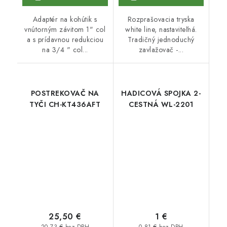
Adaptér na kohútik s
Rozprašovacia tryska
vnútorným závitom 1" col
white line, nastaviteľná.
a s prídavnou redukciou
Tradičný jednoduchý
na 3/4 " col...
zavlažovač -...
POSTREKOVAČ NA
HADICOVÁ SPOJKA 2-
TYČI CH-KT436AFT
CESTNÁ WL-2201
25,50 €
1 €
20,73 € bez DPH
0,81 € bez DPH