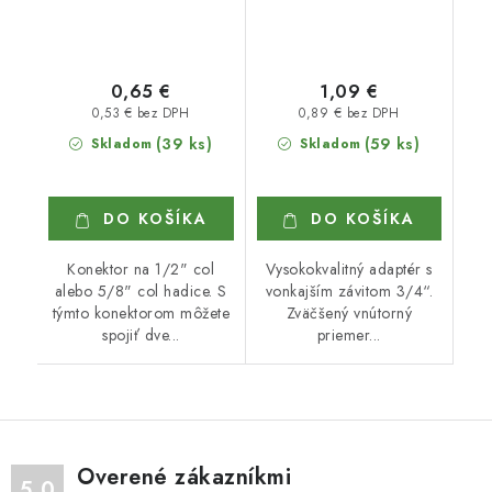
0,65 €
1,09 €
0,53 € bez DPH
0,89 € bez DPH
(39 ks)
(59 ks)
Skladom
Skladom
DO KOŠÍKA
DO KOŠÍKA
Konektor na 1/2" col
Vysokokvalitný adaptér s
alebo 5/8" col hadice. S
vonkajším závitom 3/4“.
týmto konektorom môžete
Zväčšený vnútorný
spojiť dve...
priemer...
Overené zákazníkmi
5.0