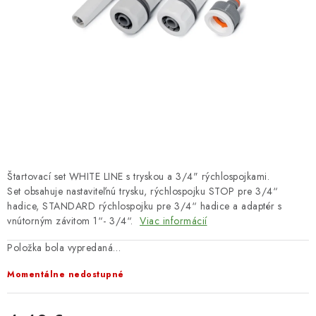
HNOJIVÁ
CHÉMIA
KVETINÁČE
DEKORÁCIE
PRIESADY ZELENINY
Štartovací set WHITE LINE s tryskou a 3/4" rýchlospojkami.
Kontakty
Obchodné podmienky
Set obsahuje nastaviteľnú trysku, rýchlospojku STOP pre 3/4“
hadice, STANDARD rýchlospojku pre 3/4“ hadice a adaptér s
Podmienky ochrany osobných údajov
vnútorným závitom 1“- 3/4“.
Viac informácií
Položka bola vypredaná…
Momentálne nedostupné