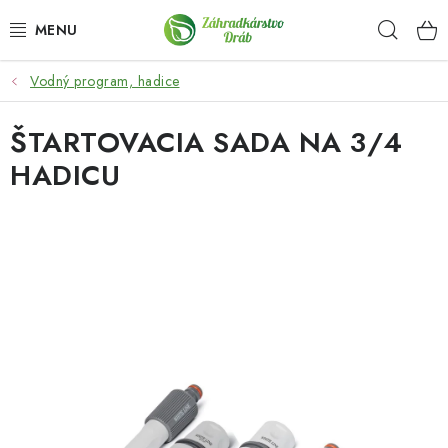
Prejsť
Hľad
na
obsah
Vodný program, hadice
OKRASNÉ DREVINY
ŠTARTOVACIA SADA NA 3/4
OLIVOVNÍKY, PALMY, CITRUSY
HADICU
DROBNÉ OVOCIE
OVOCNÉ STROMY
KVETY A BYLINKY
SADIVÁ
ZÁHRADKÁRSKE POTREBY