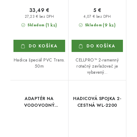
33,49 €
5 €
27,23 € bez DPH
4,07 € bez DPH
(1 ks)
(9 ks)
Skladom
Skladom
DO KOŠÍKA
DO KOŠÍKA
Hadica špeciál PVC Trans.
CELLPRO™ 2-ramenný
50m
rotačný zavlažovač je
vybavený...
ADAPTÉR NA
HADICOVÁ SPOJKA 2-
VODOVODNÝ
CESTNÁ WL-2200
KOHÚTIK NA 1“
POWERJET WL-219