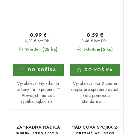
0,99 €
0,59 €
0,80 € bez DPH
0,48 € bez DPH
(28 ks)
(5 ks)
Skladom
Skladom
DO KOŠÍKA
DO KOŠÍKA
Vysokokvalitný adaptér
Vysokokvalitná 2-cestná
určený na napojenie 1“
spojka pre spojenie dvoch
PowerJet hadice s
hadíc pomocou
rýchlospojkou na...
štandarných...
ZÁHRADNÁ HADICA
HADICOVÁ SPOJKA 2-
GREEN ATS2 1/2" 20
CESTNÁ WL-2202