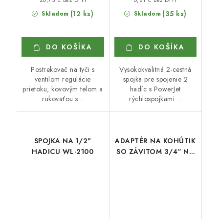
(12 ks)
(35 ks)
Skladom
Skladom
DO KOŠÍKA
DO KOŠÍKA
Postrekovač na tyči s
Vysokokvalitná 2-cestná
ventilom regulácie
spojka pre spojenie 2
prietoku, kovovým telom a
hadíc s PowerJet
rukoväťou s...
rýchlospojkami....
SPOJKA NA 1/2"
ADAPTÉR NA KOHÚTIK
HADICU WL-2100
SO ZÁVITOM 3/4“ NA
RÝCHLOSPOJKU