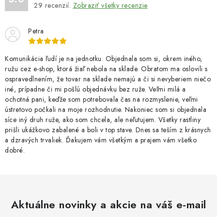
29
recenzií.
Zobraziť všetky recenzie
Petra
Komunikácia ľudí je na jednotku. Objednala som si, okrem iného,
ružu cez e-shop, ktorá žiaľ nebola na sklade. Obratom ma oslovili s
ospravedlnením, že tovar na sklade nemajú a či si nevyberiem niečo
iné, prípadne či mi pošlú objednávku bez ruže. Veľmi milá a
ochotná pani, keďže som potrebovala čas na rozmyslenie, veľmi
ústretovo počkali na moje rozhodnutie. Nakoniec som si objednala
síce iný druh ruže, ako som chcela, ale neľutujem. Všetky rastliny
prišli ukážkovo zabalené a boli v top stave. Dnes sa teším z krásnych
a dzravých trvaliek. Ďakujem vám všetkým a prajem vám všetko
dobré.
Aktuálne novinky a akcie na váš e-mail