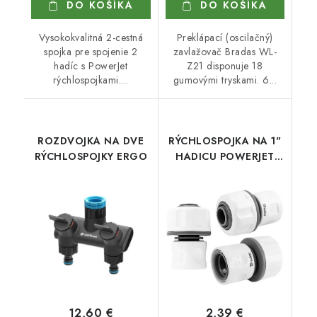
DO KOŠÍKA
DO KOŠÍKA
Vysokokvalitná 2-cestná
Preklápací (oscilačný)
spojka pre spojenie 2
zavlažovač Bradas WL-
hadíc s PowerJet
Z21 disponuje 18
rýchlospojkami....
gumovými tryskami. 6...
ROZDVOJKA NA DVE
RÝCHLOSPOJKA NA 1"
RÝCHLOSPOJKY ERGO
HADICU POWERJET
WL-2161
12,60 €
2,39 €