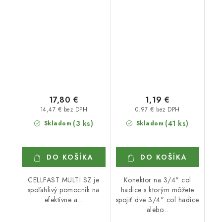
MULTI SZ
17,80 €
1,19 €
14,47 € bez DPH
0,97 € bez DPH
(3 ks)
(41 ks)
Skladom
Skladom
DO KOŠÍKA
DO KOŠÍKA
CELLFAST MULTI SZ je
Konektor na 3/4" col
spoľahlivý pomocník na
hadice s ktorým môžete
efektívne a...
spojiť dve 3/4" col hadice
alebo...