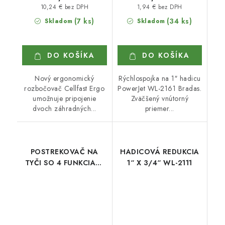
10,24 € bez DPH
1,94 € bez DPH
(7 ks)
(34 ks)
Skladom
Skladom
DO KOŠÍKA
DO KOŠÍKA
Nový ergonomický
Rýchlospojka na 1″ hadicu
rozbočovač Cellfast Ergo
PowerJet WL-2161 Bradas.
umožnuje pripojenie
Zväčšený vnútorný
dvoch záhradných...
priemer...
POSTREKOVAČ NA
HADICOVÁ REDUKCIA
TYČI SO 4 FUNKCIAMI
1“ X 3/4“ WL-2111
CELLFAST 53-480