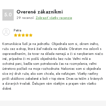
Overené zákazníkmi
5.0
29
recenzií.
Zobraziť všetky recenzie
Petra
Komunikácia ľudí je na jednotku. Objednala som si, okrem iného,
ružu cez e-shop, ktorá žiaľ nebola na sklade. Obratom ma oslovili s
ospravedlnením, že tovar na sklade nemajú a či si nevyberiem niečo
iné, prípadne či mi pošlú objednávku bez ruže. Veľmi milá a
ochotná pani, keďže som potrebovala čas na rozmyslenie, veľmi
ústretovo počkali na moje rozhodnutie. Nakoniec som si objednala
síce iný druh ruže, ako som chcela, ale neľutujem. Všetky rastliny
prišli ukážkovo zabalené a boli v top stave. Dnes sa teším z krásnych
a dzravých trvaliek. Ďakujem vám všetkým a prajem vám všetko
dobré.