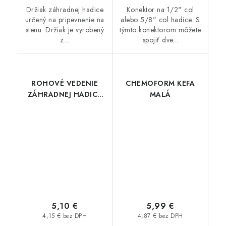
Držiak záhradnej hadice
Konektor na 1/2" col
určený na pripevnenie na
alebo 5/8" col hadice. S
stenu. Držiak je vyrobený
týmto konektorom môžete
z...
spojiť dve...
ROHOVÉ VEDENIE
CHEMOFORM KEFA
ZÁHRADNEJ HADICE
MALÁ
CELLFAST 52-190
5,10 €
5,99 €
4,15 € bez DPH
4,87 € bez DPH