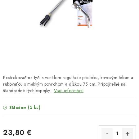
HNOJIVÁ
CHÉMIA
KVETINÁČE
DEKORÁCIE
PRIESADY ZELENINY
Postrekovač na tyči s ventilom regulácie prietoku, kovovým telom a
Kontakty
Obchodné podmienky
rukoväťou s mäkkým povrchom a dĺžkou 75 cm. Pripojiteľné na
štandardné rýchlospojky.
Viac informácií
Podmienky ochrany osobných údajov
(5 ks)
Skladom
23,80 €