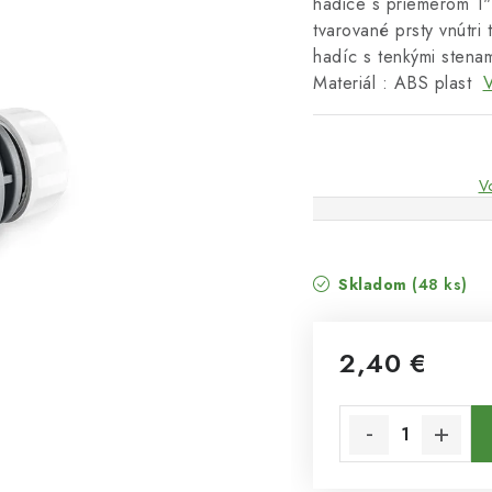
hadice s priemerom 1"
tvarované prsty vnútri
hadíc s tenkými stenam
Materiál : ABS plast
V
V
Skladom
(48 ks)
2,40 €
Jednotková cena: