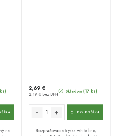
2,69 €
 ks)
(17 ks)
Skladom
2,19 € bez DPH
OŠÍKA
DO KOŠÍKA
ný na
Rozprašovacia tryska white line,