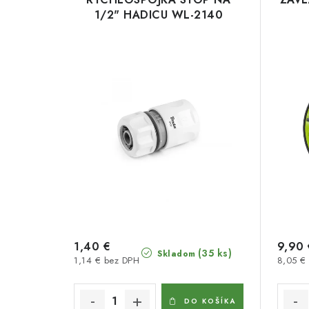
1/2" HADICU WL-2140
1,40 €
9,90 
(35 ks)
Skladom
1,14 € bez DPH
8,05 €
DO KOŠÍKA