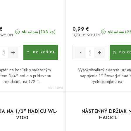
€
0,99 €
(103 ks)
(2
Skladom
Skladom
 bez DPH
0,80 € bez DPH
DO KOŠÍKA
DO K
ptér na kohútik s vnútorným
Vysokokvalitný adaptér urče
itom 3/4" col a s prídavnou
napojenie 1“ PowerJet hadi
redukciou na 1/2 "...
rýchlospojkou na...
Kód:
92874
KA NA 1/2" HADICU WL-
NÁSTENNÝ DRŽIAK 
2100
HADICU