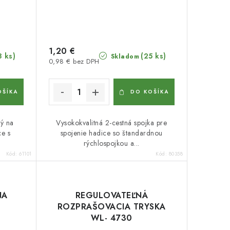
1,20 €
8 ks)
(25 ks)
Skladom
0,98 € bez DPH
OŠÍKA
DO KOŠÍKA
ný na
Vysokokvalitná 2-cestná spojka pre
ce s
spojenie hadice so štandardnou
rýchlospojkou a...
Kód:
61101
Kód:
80358
NA
REGULOVATEĽNÁ
ROZPRAŠOVACIA TRYSKA
WL- 4730