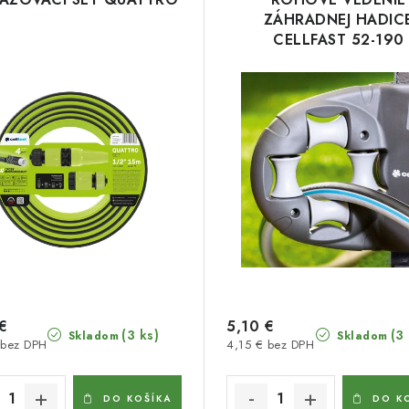
ZÁHRADNEJ HADIC
CELLFAST 52-190
€
5,10 €
(3 ks)
(3
Skladom
Skladom
 bez DPH
4,15 € bez DPH
DO KOŠÍKA
DO K