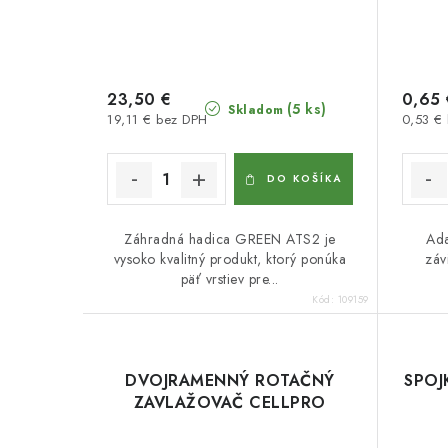
23,50 €
0,65 
(5 ks)
Skladom
19,11 € bez DPH
0,53 €
DO KOŠÍKA
Záhradná hadica GREEN ATS2 je
Ada
vysoko kvalitný produkt, ktorý ponúka
záv
päť vrstiev pre...
Kód:
109159
DVOJRAMENNÝ ROTAČNÝ
SPOJ
ZAVLAŽOVAČ CELLPRO