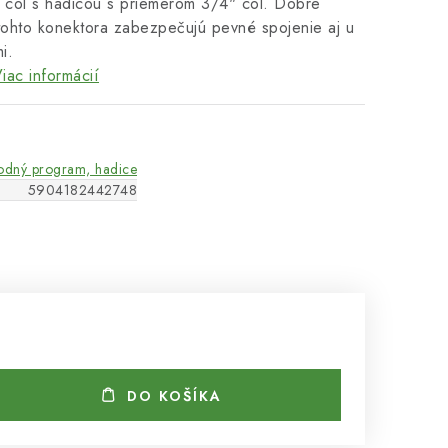
 col s hadicou s priemerom 3/4" col. Dobre
 tohto konektora zabezpečujú pevné spojenie aj u
i.
iac informácií
odný program, hadice
5904182442748
DO KOŠÍKA