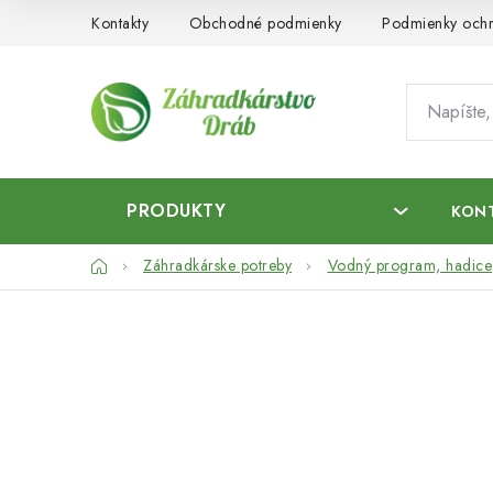
Prejsť
Kontakty
Obchodné podmienky
Podmienky ochr
na
obsah
PRODUKTY
KON
Domov
Záhradkárske potreby
Vodný program, hadice