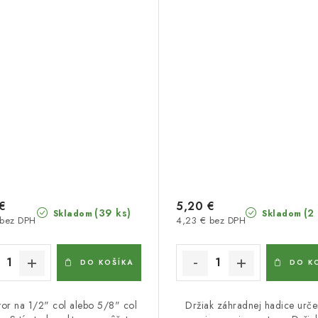
€
5,20 €
(39 ks)
(2
Skladom
Skladom
 bez DPH
4,23 € bez DPH
DO KOŠÍKA
DO K
or na 1/2" col alebo 5/8" col
Držiak záhradnej hadice urče