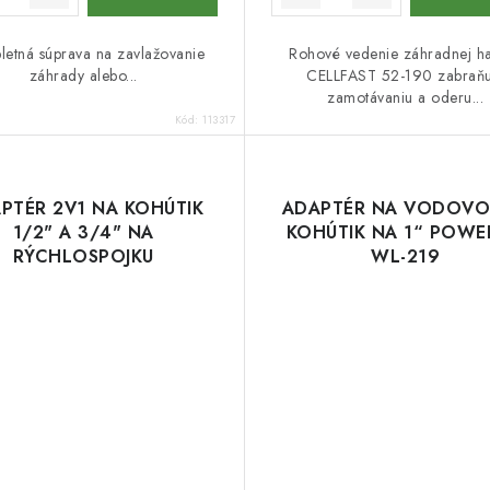
etná súprava na zavlažovanie
Rohové vedenie záhradnej h
záhrady alebo...
CELLFAST 52-190 zabraňu
zamotávaniu a oderu...
Kód:
113317
PTÉR 2V1 NA KOHÚTIK
ADAPTÉR NA VODOV
1/2" A 3/4" NA
KOHÚTIK NA 1“ POWE
RÝCHLOSPOJKU
WL-219