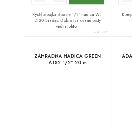
Rýchlospojka stop na 1/2″ hadicu WL-
Kompl
2120 Bradas. Dobre tvarované prsty
vnútri tohto...
Kód:
64911
ZÁHRADNÁ HADICA GREEN
ADA
ATS2 1/2" 20 m