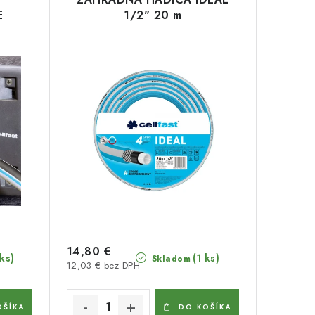
E
1/2" 20 m
14,80 €
 ks)
(1 ks)
Skladom
12,03 € bez DPH
OŠÍKA
DO KOŠÍKA