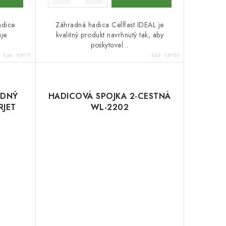
adice
Záhradná hadica Cellfast IDEAL je
je
kvalitný produkt navrhnutý tak, aby
poskytoval...
Kód:
109171
Kód:
109155
ODNÝ
HADICOVÁ SPOJKA 2-CESTNÁ
RJET
WL-2202