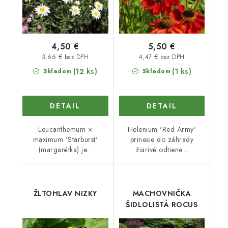
4,50 €
5,50 €
3,66 € bez DPH
4,47 € bez DPH
(12 ks)
(1 ks)
Skladom
Skladom
DETAIL
DETAIL
Leucanthemum ×
Helenium 'Red Army'
maximum 'Starburst'
prinesie do záhrady
(margarétka) je...
žiarivé odtiene...
ŽLTOHLAV NIZKY
MACHOVNIČKA
ŠIDLOLISTÁ ROCUS