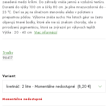
zasadená medzi kríkmi. Do záhrady vnáša jemnú a vzdušnú textúru.
Dorastá do výšky 100 cm a šírky 80 cm. Je plne mrazuvzdorná do -
23 °C. Darí sa jej na slnečnom stanovisku alebo v polotieni s
priepustnou pôdou. Výborne znáša sucho. Na listoch gáur sa často
objavujú tmavé bodky, ktoré ale nie sú znakom choroby, ide o
prirodzenú pigmentáciu, ktorá sa zvýrazní pri výkyvoch teplôt.
Výška : 20 - 40 cm
Viac informácií
Trvalky
96417
Variant:
Momentálne nedostupné