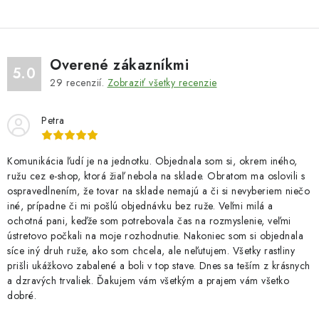
Overené zákazníkmi
5.0
29
recenzií.
Zobraziť všetky recenzie
Petra
Komunikácia ľudí je na jednotku. Objednala som si, okrem iného,
ružu cez e-shop, ktorá žiaľ nebola na sklade. Obratom ma oslovili s
ospravedlnením, že tovar na sklade nemajú a či si nevyberiem niečo
iné, prípadne či mi pošlú objednávku bez ruže. Veľmi milá a
ochotná pani, keďže som potrebovala čas na rozmyslenie, veľmi
ústretovo počkali na moje rozhodnutie. Nakoniec som si objednala
síce iný druh ruže, ako som chcela, ale neľutujem. Všetky rastliny
prišli ukážkovo zabalené a boli v top stave. Dnes sa teším z krásnych
a dzravých trvaliek. Ďakujem vám všetkým a prajem vám všetko
dobré.