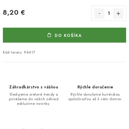
8,20 €
Jednotková cena:
DO KOŠÍKA
Kód tovaru:
96417
Záhradkárstvo s vášňou
Rýchle doručenie
Sledujeme svetové trendy a
Rýchle doručenie kuriérskou
prinášame do vašich záhrad
spoločnosťou až k vám domov.
exkluzívne novinky.