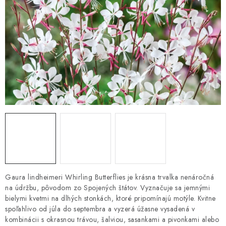
HNOJIVÁ
CHÉMIA
KVETINÁČE
DEKORÁCIE
PRIESADY ZELENINY
Kontakty
Obchodné podmienky
Podmienky ochrany osobných údajov
Gaura lindheimeri Whirling Butterflies je krásna trvalka nenáročná
na údržbu, pôvodom zo Spojených štátov. Vyznačuje sa jemnými
bielymi kvetmi na dlhých stonkách, ktoré pripomínajú motýle. Kvitne
spoľahlivo od júla do septembra a vyzerá úžasne vysadená v
kombinácii s okrasnou trávou, šalviou, sasankami a pivonkami alebo