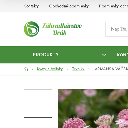
Prejsť
Kontakty
Obchodné podmienky
Podmienky ochr
na
obsah
PRODUKTY
KON
Domov
Kvety a bylinky
Trvalky
JARMANKA VÄČŠ