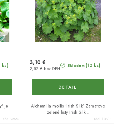
3,10 €
8 ks)
(10 ks)
Skladom
2,52 € bez DPH
DETAIL
' je
Alchemilla mollis ‘Irish Silk’ Zamatovo
zelené listy Irish Silk...
Kód:
98852
Kód:
114913