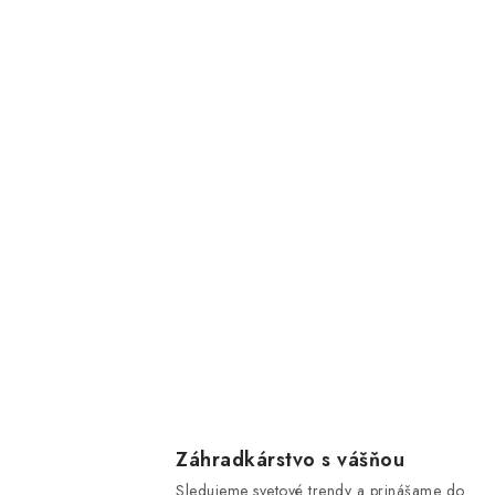
Záhradkárstvo s vášňou
Sledujeme svetové trendy a prinášame do