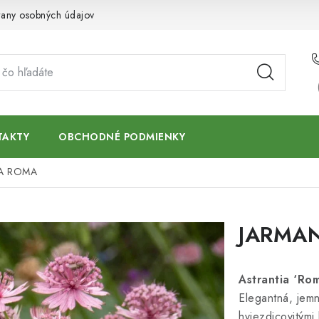
any osobných údajov
TAKTY
OBCHODNÉ PODMIENKY
IA ROMA
JARMA
Astrantia ‘Ro
Elegantná, jemn
hviezdicovitými