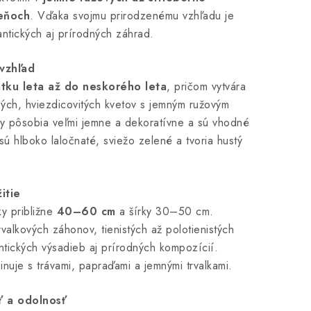
eňoch
. Vďaka svojmu prirodzenému vzhľadu je
ntických aj prírodných záhrad.
 vzhľad
atku leta až do neskorého leta
, pričom vytvára
ých, hviezdicovitých kvetov s jemným ružovým
ty pôsobia veľmi jemne a dekoratívne a sú vhodné
 sú hlboko laločnaté, sviežo zelené a tvoria hustý
itie
y približne
40–60 cm
a šírky 30–50 cm.
valkových záhonov, tienistých až polotienistých
ntických výsadieb aj prírodných kompozícií.
nuje s trávami, papraďami a jemnými trvalkami.
sť a odolnosť