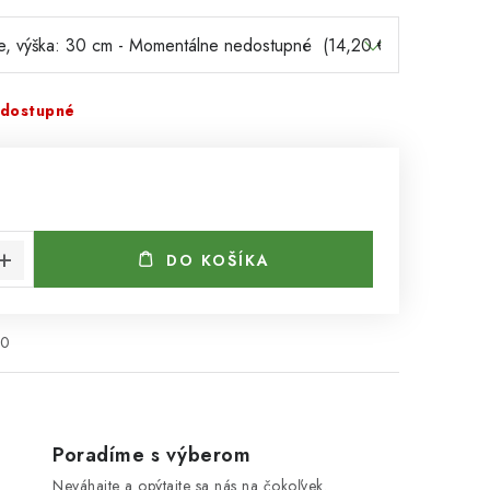
dostupné
€
cena:
DO KOŠÍKA
80
Poradíme s výberom
Neváhajte a opýtajte sa nás na čokoľvek.