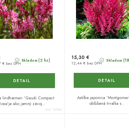
€
15,30 €
(1
(2 ks)
Skladom
Skladom
12,44 € bez DPH
7 € bez DPH
DETAIL
DETAIL
Astilbe japonica 'Montgomery
 lindheimeri 'Gaudi Compact
obľúbená trvalka s...
Rose'je ako jemný závoj...
Kód:
107860