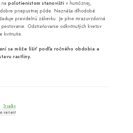
e na
polotienistom stanovišti
v humóznej,
a dobre priepustnej pôde. Neznáša dlhodobé
žaduje pravidelnú zálievku. Je plne mrazuvzdorná
 pestovanie. Odstraňovanie odkvitnutých kvetov
 kvitnutie.
aní sa môže líšiť podľa ročného obdobia a
avu rastliny.
Trvalky
e variant