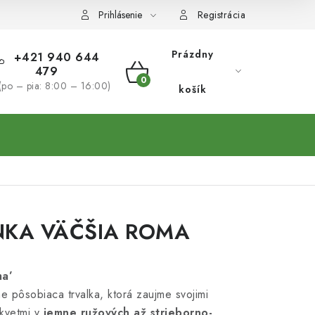
Prihlásenie
Registrácia
Prázdny
+421 940 644
479
NÁKUPNÝ
(po – pia: 8:00 – 16:00)
košík
KOŠÍK
NKA VÄČŠIA ROMA
ma’
e pôsobiaca trvalka, ktorá zaujme svojimi
 kvetmi v
jemne ružových až strieborno-