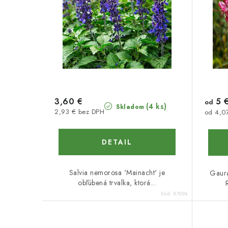
3,60 €
5 
od
(4 ks)
Skladom
2,93 € bez DPH
od 4,0
DETAIL
Salvia nemorosa 'Mainacht' je
Gaura
obľúbená trvalka, ktorá...
Kód:
87094