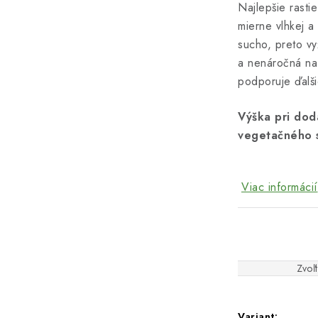
Najlepšie rasti
mierne vlhkej 
sucho, preto vy
a nenáročná na
podporuje ďalšie
Výška pri dod
vegetačného st
Viac informácií
Zvoľt
Variant: