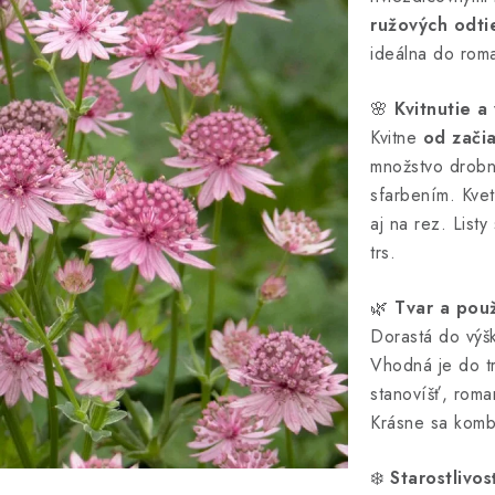
ružových odti
ideálna do roma
🌸
Kvitnutie a
Kvitne
od zači
množstvo drobn
sfarbením. Kve
aj na rez. Listy
trs.
🌿
Tvar a použ
Dorastá do výšk
Vhodná je do tr
stanovíšť, roma
Krásne sa kombi
❄️
Starostlivo