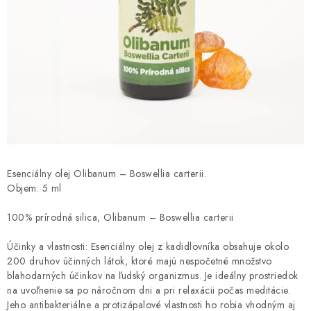
HNOJIVÁ
CHÉMIA
KVETINÁČE
DEKORÁCIE
PRIESADY ZELENINY
Esenciálny olej Olibanum – Boswellia carterii.
Kontakty
Obchodné podmienky
Objem: 5 ml
Podmienky ochrany osobných údajov
100% prírodná silica, Olibanum – Boswellia carterii
Účinky a vlastnosti: Esenciálny olej z kadidlovníka obsahuje okolo
200 druhov účinných látok, ktoré majú nespočetné množstvo
blahodarných účinkov na ľudský organizmus. Je ideálny prostriedok
na uvoľnenie sa po náročnom dni a pri relaxácii počas meditácie.
Jeho antibakteriálne a protizápalové vlastnosti ho robia vhodným aj