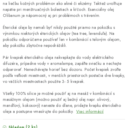
na liečbu kožných problémov ako akné či ekzémy. Taktiež uvoľňuje
napätie pri menštruačných bolestiach a kŕčoch. Esenciálny olej
Olibanum je nápomocný aj pri problémoch s trávením.
Éterické oleje by nemali byť nikdy použité priamo na pokožku s
výnimkou niektorých éterických olejov (tea tree, levanduľa). Na
pokožku odporúčame používať len v kombinácií s telovým olejom,
aby pokožku zbytočne nepodráždili.
Pár kvapiek éterického oleja nakvapkajte do vody elektrického
difuzéra, prípadne vody v aromalampe, zapáľte sviečku a nechajte
odparovať. Nenechávajte horieť bez dozoru. Počet kvapiek zvoľte
podľa veľkosti miestnosti, v menších priestoroch postačia dve kvapky,
vo väčších miestnostiach použite 3- 5 kvapiek.
Všetky 100% silice je možné použiť aj na masáž v kombinácií s
masážnym olejom (možno použiť aj bežný olej napr. olivový,
mandľový, kokosový) naneste do dlane, pridajte kvapku éterického
oleja a postupne vmasírujte do pokožky.
Viac informácií
(2 ks)
Skladom