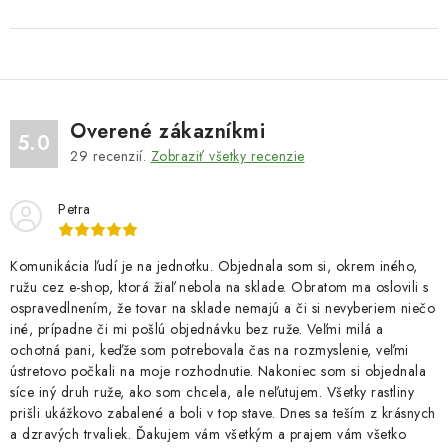
Overené zákazníkmi
5.0
29
recenzií.
Zobraziť všetky recenzie
Petra
Komunikácia ľudí je na jednotku. Objednala som si, okrem iného,
ružu cez e-shop, ktorá žiaľ nebola na sklade. Obratom ma oslovili s
ospravedlnením, že tovar na sklade nemajú a či si nevyberiem niečo
iné, prípadne či mi pošlú objednávku bez ruže. Veľmi milá a
ochotná pani, keďže som potrebovala čas na rozmyslenie, veľmi
ústretovo počkali na moje rozhodnutie. Nakoniec som si objednala
síce iný druh ruže, ako som chcela, ale neľutujem. Všetky rastliny
prišli ukážkovo zabalené a boli v top stave. Dnes sa teším z krásnych
a dzravých trvaliek. Ďakujem vám všetkým a prajem vám všetko