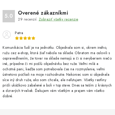
Overené zákazníkmi
5.0
29
recenzií.
Zobraziť všetky recenzie
Petra
Komunikácia ľudí je na jednotku. Objednala som si, okrem iného,
ružu cez e-shop, ktorá žiaľ nebola na sklade. Obratom ma oslovili s
ospravedlnením, že tovar na sklade nemajú a či si nevyberiem niečo
iné, prípadne či mi pošlú objednávku bez ruže. Veľmi milá a
ochotná pani, keďže som potrebovala čas na rozmyslenie, veľmi
ústretovo počkali na moje rozhodnutie. Nakoniec som si objednala
síce iný druh ruže, ako som chcela, ale neľutujem. Všetky rastliny
prišli ukážkovo zabalené a boli v top stave. Dnes sa teším z krásnych
a dzravých trvaliek. Ďakujem vám všetkým a prajem vám všetko
dobré.