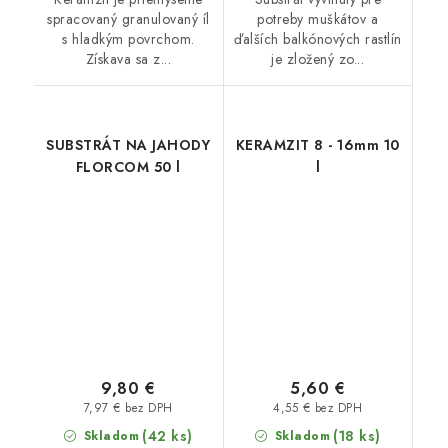
spracovaný granulovaný íl
potreby muškátov a
s hladkým povrchom.
ďalších balkónových rastlín
Získava sa z...
je zložený zo...
SUBSTRÁT NA JAHODY
KERAMZIT 8 - 16mm 10
FLORCOM 50 l
l
9,80 €
5,60 €
7,97 € bez DPH
4,55 € bez DPH
(42 ks)
(18 ks)
Skladom
Skladom