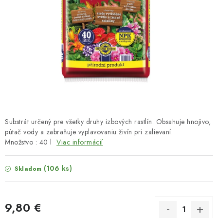
HNOJIVÁ
CHÉMIA
KVETINÁČE
DEKORÁCIE
PRIESADY ZELENINY
Substrát určený pre všetky druhy izbových rastlín. Obsahuje hnojivo,
Kontakty
Obchodné podmienky
pútač vody a zabraňuje vyplavovaniu živín pri zalievaní.
Množstvo : 40 l
Viac informácií
Podmienky ochrany osobných údajov
(106 ks)
Skladom
9,80 €