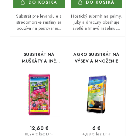
DO KOŠÍKA
DO KOŠÍKA
Substrát pre levandule a
Hoštický substrát na palmy,
stredomorské rastliny sa
juky a dracÉny obsahuje
používa na pestovanie...
svetlú a tmavú rašelinu,...
SUBSTRÁT NA
AGRO SUBSTRÁT NA
MUŠKÁTY A INÉ
VÝSEV A MNOŽENIE
BALKÓNOVÉ RASTLINY
70 l
12,60 €
6 €
10,24 € bez DPH
4,88 € bez DPH