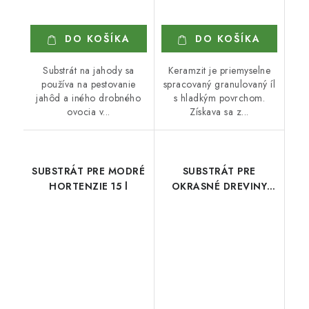
DO KOŠÍKA
DO KOŠÍKA
Substrát na jahody sa
Keramzit je priemyselne
používa na pestovanie
spracovaný granulovaný íl
jahôd a iného drobného
s hladkým povrchom.
ovocia v...
Získava sa z...
SUBSTRÁT PRE MODRÉ
SUBSTRÁT PRE
HORTENZIE 15 l
OKRASNÉ DREVINY
FLORCOM 75l