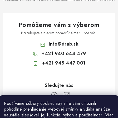
Pomôžeme vám s výberom
Potrebujete s niečím poradiť? Sme tu pre vás!
info
@
drab.sk
+421 940 644 479
+421 948 447 001
Používame súbory cookie, aby sme vám umožnili
Z
pohodlné prehliadanie webovej stránky a vďaka analýze
neustále zlepšovali jej funkcie, výkon a použiteľnosť.
Viac
á