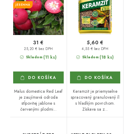
JESENNÁ
31 €
5,60 €
25,20 € bez DPH
4,55 € bez DPH
(11 ks)
(18 ks)
Skladom
Skladom
DO KOŠÍKA
DO KOŠÍKA
Malus domestica Red Leaf
Keramzit je priemyselne
je zaujímavá odroda
spracovaný granulovaný íl
stĺpovitej jablone s
s hladkým povrchom.
červenými plodmi...
Získava sa z...