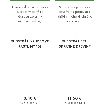
Univerzálny záhradnícky
Substrát na jahody sa
substrát vhodný na
používa na pestovanie
výsadbu zeleniny,
jahôd a iného drobného
ovocných kríkov,...
ovocia v...
SUBSTRÁT NA IZBOVÉ
SUBSTRÁT PRE
RASTLINY 10L
OKRASNÉ DREVINY
FLORCOM 75l
3,40 €
11,50 €
2,76 € bez DPH
9,35 € bez DPH