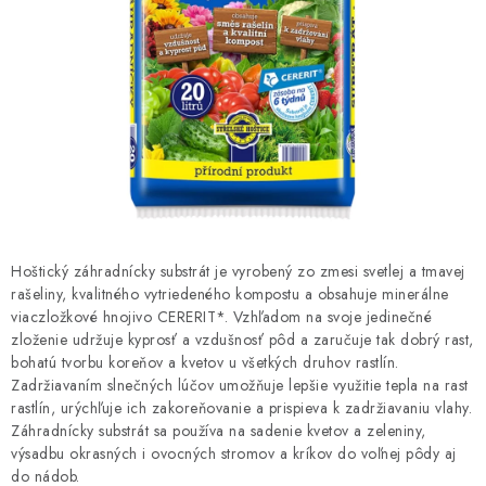
HNOJIVÁ
CHÉMIA
KVETINÁČE
DEKORÁCIE
PRIESADY ZELENINY
Hoštický záhradnícky substrát je vyrobený zo zmesi svetlej a tmavej
Kontakty
Obchodné podmienky
rašeliny, kvalitného vytriedeného kompostu a obsahuje minerálne
viaczložkové hnojivo CERERIT*. Vzhľadom na svoje jedinečné
Podmienky ochrany osobných údajov
zloženie udržuje kyprosť a vzdušnosť pôd a zaručuje tak dobrý rast,
bohatú tvorbu koreňov a kvetov u všetkých druhov rastlín.
Zadržiavaním slnečných lúčov umožňuje lepšie využitie tepla na rast
rastlín, urýchľuje ich zakoreňovanie a prispieva k zadržiavaniu vlahy.
Záhradnícky substrát sa používa na sadenie kvetov a zeleniny,
výsadbu okrasných i ovocných stromov a kríkov do voľnej pôdy aj
do nádob.