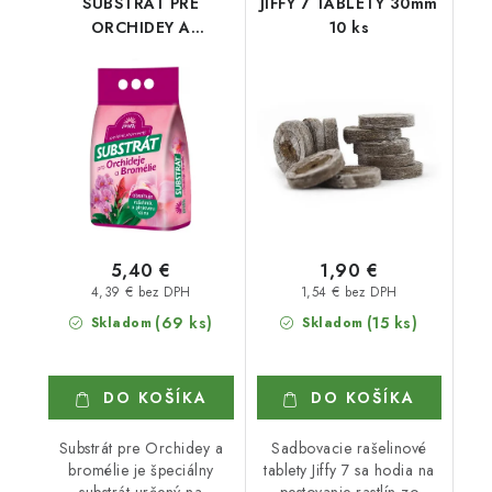
SUBSTRÁT PRE
JIFFY 7 TABLETY 30mm
ORCHIDEY A
10 ks
BROMÉLIE 5 l
5,40 €
1,90 €
4,39 € bez DPH
1,54 € bez DPH
(69 ks)
(15 ks)
Skladom
Skladom
DO KOŠÍKA
DO KOŠÍKA
Substrát pre Orchidey a
Sadbovacie rašelinové
bromélie je špeciálny
tablety Jiffy 7 sa hodia na