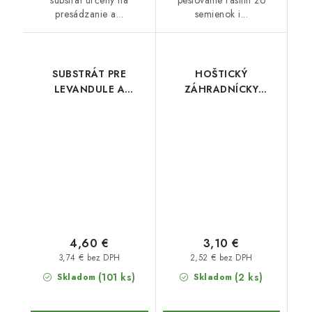
substrát určený na
pestovanie rastlín zo
presádzanie a...
semienok i...
SUBSTRÁT PRE
HOŠTICKÝ
LEVANDULE A
ZÁHRADNÍCKY
STREDOMORSKÉ
SUBSTRÁT 10 l
RASTLINY 20
4,60 €
3,10 €
3,74 € bez DPH
2,52 € bez DPH
(101 ks)
(2 ks)
Skladom
Skladom