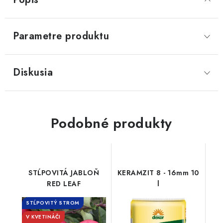
Parametre produktu
Diskusia
Podobné produkty
STĹPOVITÁ JABLOŇ
KERAMZIT 8 - 16mm 10
RED LEAF
l
STĹPOVITÝ STROM
V KVETINÁČI