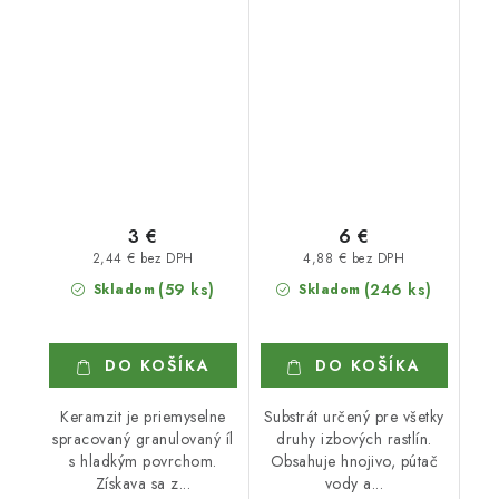
3 €
6 €
2,44 € bez DPH
4,88 € bez DPH
(59 ks)
(246 ks)
Skladom
Skladom
DO KOŠÍKA
DO KOŠÍKA
Keramzit je priemyselne
Substrát určený pre všetky
spracovaný granulovaný íl
druhy izbových rastlín.
s hladkým povrchom.
Obsahuje hnojivo, pútač
Získava sa z...
vody a...