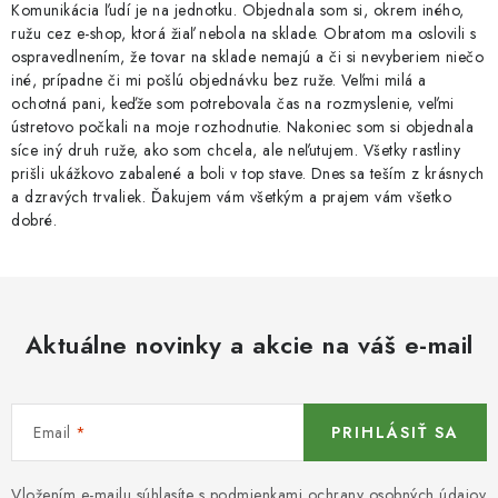
Komunikácia ľudí je na jednotku. Objednala som si, okrem iného,
ružu cez e-shop, ktorá žiaľ nebola na sklade. Obratom ma oslovili s
ospravedlnením, že tovar na sklade nemajú a či si nevyberiem niečo
iné, prípadne či mi pošlú objednávku bez ruže. Veľmi milá a
ochotná pani, keďže som potrebovala čas na rozmyslenie, veľmi
ústretovo počkali na moje rozhodnutie. Nakoniec som si objednala
síce iný druh ruže, ako som chcela, ale neľutujem. Všetky rastliny
prišli ukážkovo zabalené a boli v top stave. Dnes sa teším z krásnych
a dzravých trvaliek. Ďakujem vám všetkým a prajem vám všetko
dobré.
Aktuálne novinky a akcie na váš e-mail
Email
PRIHLÁSIŤ SA
Vložením e-mailu súhlasíte s
podmienkami ochrany osobných údajov