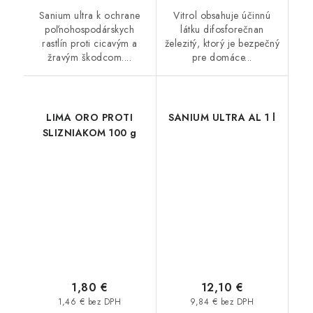
Sanium ultra k ochrane
Vitrol obsahuje účinnú
poľnohospodárskych
látku difosforečnan
rastlín proti cicavým a
železitý, ktorý je bezpečný
žravým škodcom....
pre domáce...
LIMA ORO PROTI
SANIUM ULTRA AL 1 l
SLIZNIAKOM 100 g
1,80 €
12,10 €
1,46 € bez DPH
9,84 € bez DPH