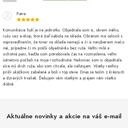
Petra
Komunikácia ľudí je na jednotku. Objednala som si, okrem iného,
ružu cez e-shop, ktorá žiaľ nebola na sklade. Obratom ma oslovili s
ospravedlnením, že tovar na sklade nemajú a či si nevyberiem niečo
iné, prípadne či mi pošlú objednávku bez ruže. Veľmi milá a
ochotná pani, keďže som potrebovala čas na rozmyslenie, veľmi
ústretovo počkali na moje rozhodnutie. Nakoniec som si objednala
síce iný druh ruže, ako som chcela, ale neľutujem. Všetky rastliny
prišli ukážkovo zabalené a boli v top stave. Dnes sa teším z krásnych
a dzravých trvaliek. Ďakujem vám všetkým a prajem vám všetko
dobré.
Aktuálne novinky a akcie na váš e-mail