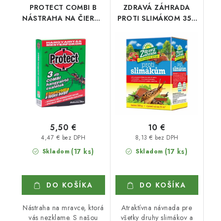
PROTECT COMBI B
ZDRAVÁ ZÁHRADA
NÁSTRAHA NA ČIERNE
PROTI SLIMÁKOM 350
MRAVCE 3 ks/bal.
g
5,50 €
10 €
4,47 € bez DPH
8,13 € bez DPH
(17 ks)
(17 ks)
Skladom
Skladom
DO KOŠÍKA
DO KOŠÍKA
Nástraha na mravce, ktorá
Atraktívna návnada pre
vás nezklame. S našou
všetky druhy slimákov a