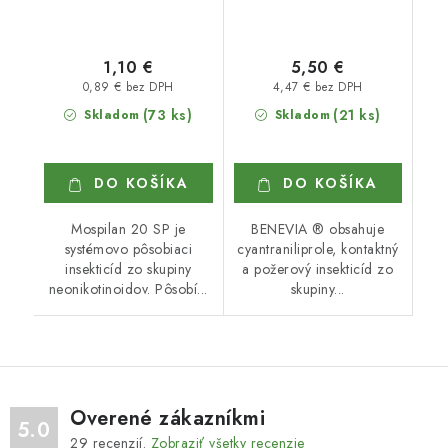
1,10 €
5,50 €
0,89 € bez DPH
4,47 € bez DPH
(73 ks)
(21 ks)
Skladom
Skladom
DO KOŠÍKA
DO KOŠÍKA
Mospilan 20 SP je
BENEVIA ® obsahuje
systémovo pôsobiaci
cyantraniliprole, kontaktný
insekticíd zo skupiny
a požerový insekticíd zo
neonikotinoidov. Pôsobí...
skupiny...
Overené zákazníkmi
5.0
29
recenzií.
Zobraziť všetky recenzie