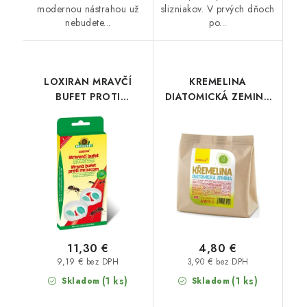
modernou nástrahou už
slizniakov. V prvých dňoch
nebudete...
po...
LOXIRAN MRAVČÍ
KREMELINA
BUFET PROTI
DIATOMICKÁ ZEMINA
MRAVCOM 2 ks
250 g
11,30 €
4,80 €
9,19 € bez DPH
3,90 € bez DPH
(1 ks)
(1 ks)
Skladom
Skladom