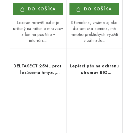
DO KOŠÍKA
DO KOŠÍKA
Loxiran mravčí bufet je
Křemelina, známa aj ako
určený na ničenie mravcov
diatomická zemina, má
a len na použitie v
mnoho praktických využití
interiéri....
v záhrade...
DELTASECT 25ML proti
Lepiaci pás na ochranu
lezúcemu hmyzu,
stromov BIO
vrátane klieštov
PLANTELLA 5M