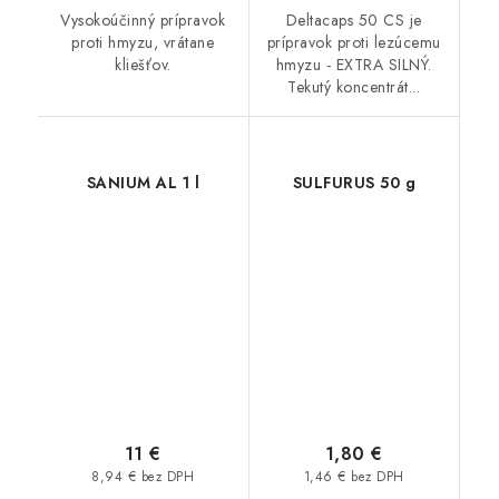
Vysokoúčinný prípravok
Deltacaps 50 CS je
proti hmyzu, vrátane
prípravok proti lezúcemu
kliešťov.
hmyzu - EXTRA SILNÝ.
Tekutý koncentrát...
SANIUM AL 1 l
SULFURUS 50 g
11 €
1,80 €
8,94 € bez DPH
1,46 € bez DPH