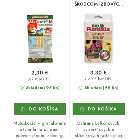
ŠKODCOM IZBOVÝCH
RASTLÍN
2,30 €
3,30 €
1,87 € bez DPH
2,68 € bez DPH
(95 ks)
(68 ks)
Skladom
Skladom
DO KOŠÍKA
DO KOŠÍKA
Moluskocíd – granulovaná
Ochrana balkónových,
návnada na ochranu
kvetináčových a
poľných plodín, zeleniny,
skleníkových rastlín proti