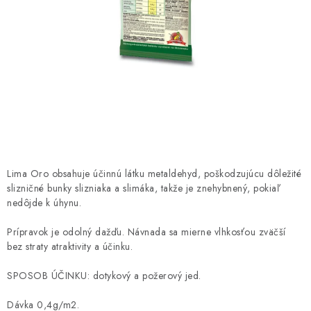
HNOJIVÁ
CHÉMIA
KVETINÁČE
DEKORÁCIE
PRIESADY ZELENINY
Lima Oro obsahuje účinnú látku metaldehyd, poškodzujúcu dôležité
Kontakty
Obchodné podmienky
slizničné bunky slizniaka a slimáka, takže je znehybnený, pokiaľ
nedôjde k úhynu.
Podmienky ochrany osobných údajov
Prípravok je odolný dažďu. Návnada sa mierne vlhkosťou zväčší
bez straty atraktivity a účinku.
SPOSOB ÚČINKU: dotykový a požerový jed.
Dávka 0,4g/m2.