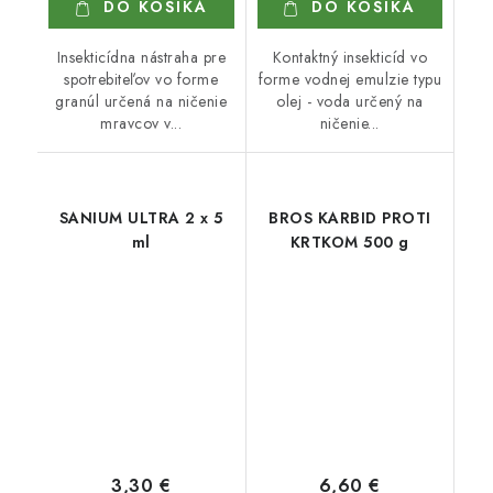
DO KOŠÍKA
DO KOŠÍKA
Insekticídna nástraha pre
Kontaktný insekticíd vo
spotrebiteľov vo forme
forme vodnej emulzie typu
granúl určená na ničenie
olej - voda určený na
mravcov v...
ničenie...
SANIUM ULTRA 2 x 5
BROS KARBID PROTI
ml
KRTKOM 500 g
3,30 €
6,60 €