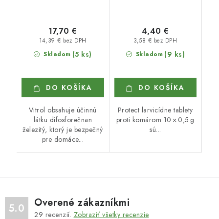
17,70 €
4,40 €
14,39 € bez DPH
3,58 € bez DPH
(5 ks)
(9 ks)
Skladom
Skladom
DO KOŠÍKA
DO KOŠÍKA
Vitrol obsahuje účinnú
Protect larvicídne tablety
látku difosforečnan
proti komárom 10 × 0,5 g
železitý, ktorý je bezpečný
sú...
pre domáce...
Overené zákazníkmi
5.0
29
recenzií.
Zobraziť všetky recenzie