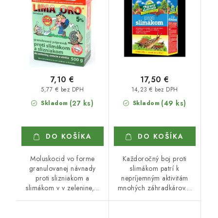
7,10 €
17,50 €
5,77 € bez DPH
14,23 € bez DPH
(27 ks)
(49 ks)
Skladom
Skladom
DO KOŠÍKA
DO KOŠÍKA
Moluskocid vo forme
Každoročný boj proti
granulovanej návnady
slimákom patrí k
proti slizniakom a
nepríjemným aktivitám
slimákom v v zelenine,...
mnohých záhradkárov....