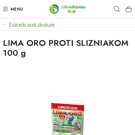
Prejsť
Hľad
na
obsah
Prípravky proti škodcom
OKRASNÉ DREVINY
LIMA ORO PROTI SLIZNIAKOM
OLIVOVNÍKY, PALMY, CITRUSY
100 g
DROBNÉ OVOCIE
OVOCNÉ STROMY
KVETY A BYLINKY
SADIVÁ
ZÁHRADKÁRSKE POTREBY