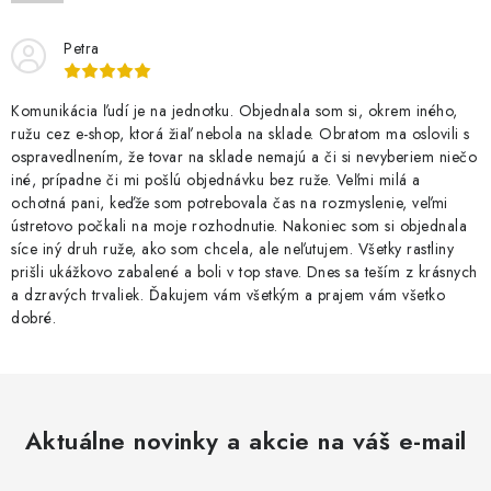
Petra
Komunikácia ľudí je na jednotku. Objednala som si, okrem iného,
ružu cez e-shop, ktorá žiaľ nebola na sklade. Obratom ma oslovili s
ospravedlnením, že tovar na sklade nemajú a či si nevyberiem niečo
iné, prípadne či mi pošlú objednávku bez ruže. Veľmi milá a
ochotná pani, keďže som potrebovala čas na rozmyslenie, veľmi
ústretovo počkali na moje rozhodnutie. Nakoniec som si objednala
síce iný druh ruže, ako som chcela, ale neľutujem. Všetky rastliny
prišli ukážkovo zabalené a boli v top stave. Dnes sa teším z krásnych
a dzravých trvaliek. Ďakujem vám všetkým a prajem vám všetko
dobré.
Aktuálne novinky a akcie na váš e-mail