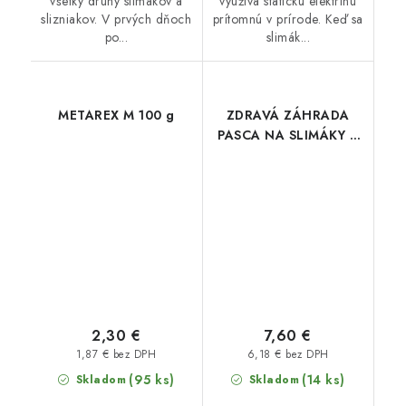
všetky druhy slimákov a
využíva statickú elektrinu
slizniakov. V prvých dňoch
prítomnú v prírode. Keď sa
po...
slimák...
METAREX M 100 g
ZDRAVÁ ZÁHRADA
PASCA NA SLIMÁKY 2
ks
2,30 €
7,60 €
1,87 € bez DPH
6,18 € bez DPH
(95 ks)
(14 ks)
Skladom
Skladom