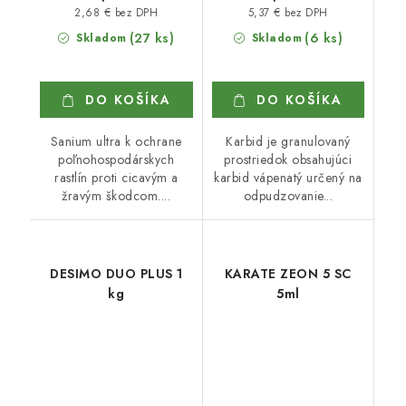
2,68 € bez DPH
5,37 € bez DPH
(27 ks)
(6 ks)
Skladom
Skladom
DO KOŠÍKA
DO KOŠÍKA
Sanium ultra k ochrane
Karbid je granulovaný
poľnohospodárskych
prostriedok obsahujúci
rastlín proti cicavým a
karbid vápenatý určený na
žravým škodcom....
odpudzovanie...
DESIMO DUO PLUS 1
KARATE ZEON 5 SC
kg
5ml