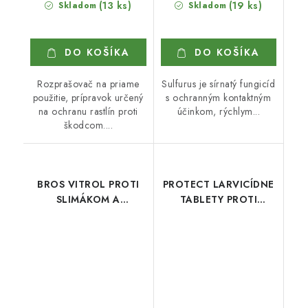
(13 ks)
(19 ks)
Skladom
Skladom
DO KOŠÍKA
DO KOŠÍKA
Rozprašovač na priame
Sulfurus je sírnatý fungicíd
použitie, prípravok určený
s ochranným kontaktným
na ochranu rastlín proti
účinkom, rýchlym...
škodcom....
BROS VITROL PROTI
PROTECT LARVICÍDNE
SLIMÁKOM A
TABLETY PROTI
SLIZNIAKOM 1 kg
KOMÁROM 10 ks