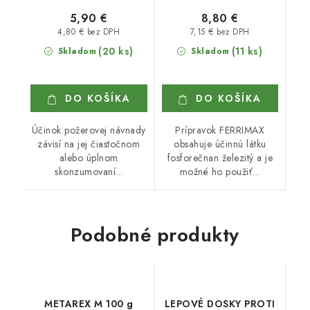
5,90 €
8,80 €
4,80 € bez DPH
7,15 € bez DPH
(20 ks)
(11 ks)
Skladom
Skladom
DO KOŠÍKA
DO KOŠÍKA
Účinok požerovej návnady
Prípravok FERRIMAX
závisí na jej čiastočnom
obsahuje účinnú látku
alebo úplnom
fosforečnan železitý a je
skonzumovaní...
možné ho použiť...
Podobné produkty
METAREX M 100 g
LEPOVÉ DOSKY PROTI