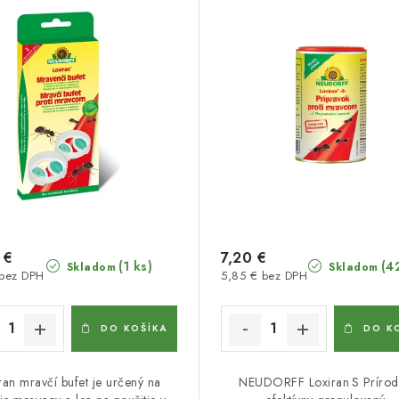
 €
7,20 €
(1 ks)
(4
Skladom
Skladom
 bez DPH
5,85 € bez DPH
DO KOŠÍKA
DO K
ran mravčí bufet je určený na
NEUDORFF Loxiran S Prírod