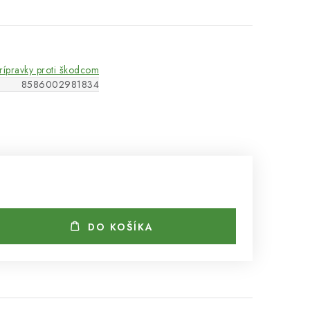
rípravky proti škodcom
8586002981834
DO KOŠÍKA