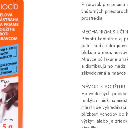
Prípravok pre priamu a
vnútorných priestoroch
prostredia.
MECHANIZMUS ÚČIN
Pôsobí kontaktne aj p
patrí medzi nitroguani
blokuje prenos nervov
Mravce sú lákane atra
a distribuujú ho medzi 
zlikvidovaná a mravce
NÁVOD K POUŽITIU
Vo vnútorných priesto
tenkých liniek na miest
miest kde vyhľadávajú 
blízkosti vchodov do 
výskyt, alebo je zried
staničky.