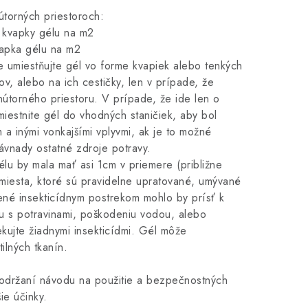
útorných priestoroch:
 kvapky gélu na m2
vapka gélu na m2
e umiestňujte gél vo forme kvapiek alebo tenkých
ov, alebo na ich cestičky, len v prípade, že
nútorného priestoru. V prípade, že ide len o
iestnite gél do vhodných staničiek, aby bol
a inými vonkajšími vplyvmi, ak je to možné
návnady ostatné zdroje potravy.
lu by mala mať asi 1cm v priemere (približne
 miesta, ktoré sú pravidelne upratované, umývané
ené insekticídnym postrekom mohlo by prísť k
tu s potravinami, poškodeniu vodou, alebo
kujte žiadnymi insekticídmi. Gél môže
ilných tkanín.
 dodržaní návodu na použitie a bezpečnostných
ie účinky.