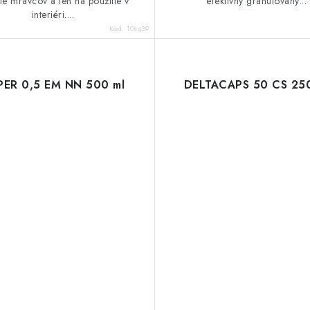
ie mravcov a len na použitie v
efektívny granulovaný...
interiéri....
Kód:
104439
PER 0,5 EM NN 500 ml
DELTACAPS 50 CS 250