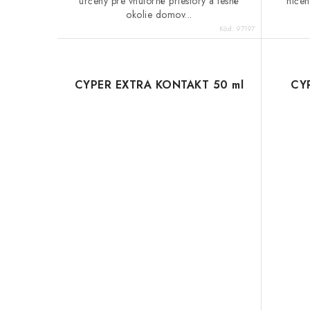
určený pre vnútorné priestory a tesné
ničen
okolie domov...
Kód:
97197
CYPER EXTRA KONTAKT 50 ml
CY