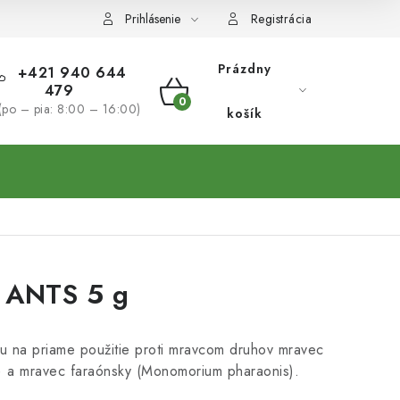
Prihlásenie
Registrácia
Prázdny
+421 940 644
479
NÁKUPNÝ
(po – pia: 8:00 – 16:00)
košík
KOŠÍK
 ANTS 5 g
u na priame použitie proti mravcom druhov mravec
r) a mravec faraónsky (Monomorium pharaonis).