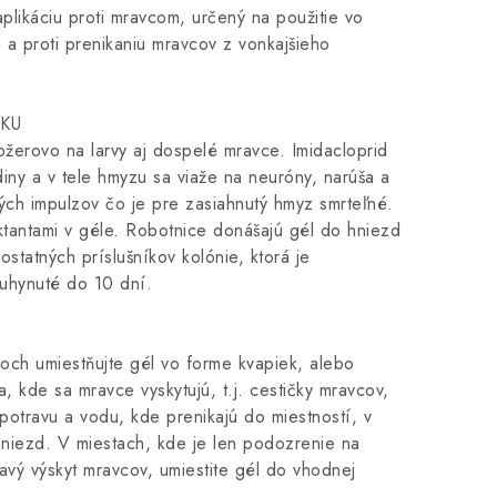
plikáciu proti mravcom, určený na použitie vo
 a proti prenikaniu mravcov z vonkajšieho
KU
ožerovo na larvy aj dospelé mravce. Imidacloprid
diny a v tele hmyzu sa viaže na neuróny, narúša a
ých impulzov čo je pre zasiahnutý hmyz smrteľné.
ktantami v géle. Robotnice donášajú gél do hniezd
ostatných príslušníkov kolónie, ktorá je
 uhynuté do 10 dní.
roch umiestňujte gél vo forme kvapiek, alebo
a, kde sa mravce vyskytujú, t.j. cestičky mravcov,
potravu a vodu, kde prenikajú do miestností, v
hniezd. V miestach, kde je len podozrenie na
kavý výskyt mravcov, umiestite gél do vhodnej