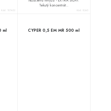
lezúcemu hmyzu - EXTRA SILNÝ.
Tekutý koncentrát...
Kód:
107453
Kód:
8245
 ml
CYPER 0,5 EM MR 500 ml