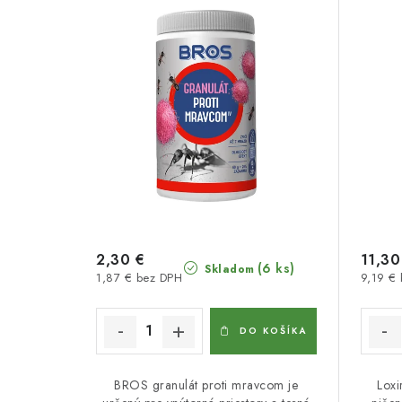
2,30 €
11,30
(6 ks)
Skladom
1,87 € bez DPH
9,19 €
DO KOŠÍKA
BROS granulát proti mravcom je
Loxi