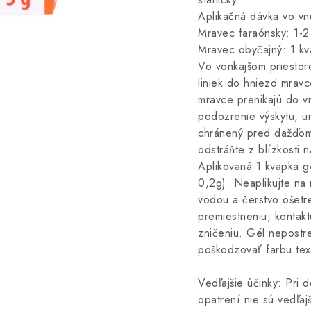
Aplikačná dávka vo vn
Mravec faraónsky: 1-2
Mravec obyčajný: 1 k
Vo vonkajšom priestor
liniek do hniezd mravc
mravce prenikajú do v
podozrenie výskytu, um
chránený pred dažďom 
odstráňte z blízkosti 
Aplikovaná 1 kvapka gé
0,2g). Neaplikujte na
vodou a čerstvo ošetr
premiestneniu, kontak
zničeniu. Gél nepostre
poškodzovať farbu text
Vedľajšie účinky: Pri
opatrení nie sú vedľajš