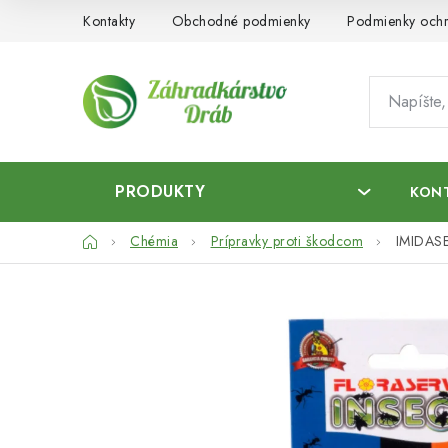
Prejsť
Kontakty
Obchodné podmienky
Podmienky ochr
na
obsah
PRODUKTY
KON
Domov
Chémia
Prípravky proti škodcom
IMIDAS