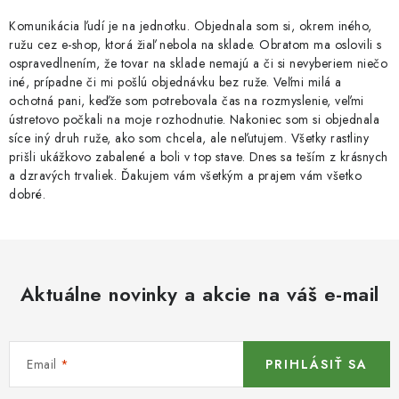
Komunikácia ľudí je na jednotku. Objednala som si, okrem iného,
ružu cez e-shop, ktorá žiaľ nebola na sklade. Obratom ma oslovili s
ospravedlnením, že tovar na sklade nemajú a či si nevyberiem niečo
iné, prípadne či mi pošlú objednávku bez ruže. Veľmi milá a
ochotná pani, keďže som potrebovala čas na rozmyslenie, veľmi
ústretovo počkali na moje rozhodnutie. Nakoniec som si objednala
síce iný druh ruže, ako som chcela, ale neľutujem. Všetky rastliny
prišli ukážkovo zabalené a boli v top stave. Dnes sa teším z krásnych
a dzravých trvaliek. Ďakujem vám všetkým a prajem vám všetko
dobré.
Aktuálne novinky a akcie na váš e-mail
Email
PRIHLÁSIŤ SA