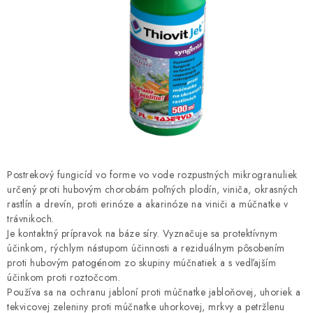
HNOJIVÁ
CHÉMIA
KVETINÁČE
DEKORÁCIE
PRIESADY ZELENINY
Postrekový fungicíd vo forme vo vode rozpustných mikrogranuliek
Kontakty
Obchodné podmienky
určený proti hubovým chorobám poľných plodín, viniča, okrasných
rastlín a drevín, proti erinóze a akarinóze na viniči a múčnatke v
Podmienky ochrany osobných údajov
trávnikoch.
Je kontaktný prípravok na báze síry. Vyznačuje sa protektívnym
účinkom, rýchlym nástupom účinnosti a reziduálnym pôsobením
proti hubovým patogénom zo skupiny múčnatiek a s vedľajším
účinkom proti roztočcom.
Používa sa na ochranu jabloní proti múčnatke jabloňovej, uhoriek a
tekvicovej zeleniny proti múčnatke uhorkovej, mrkvy a petržlenu