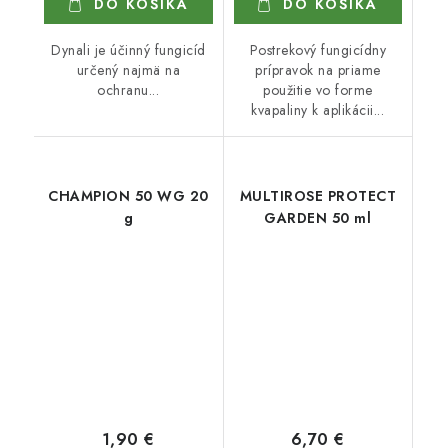
DO KOŠÍKA
DO KOŠÍKA
Dynali je účinný fungicíd
Postrekový fungicídny
určený najmä na
prípravok na priame
ochranu...
použitie vo forme
kvapaliny k aplikácii...
CHAMPION 50 WG 20
MULTIROSE PROTECT
g
GARDEN 50 ml
1,90 €
6,70 €