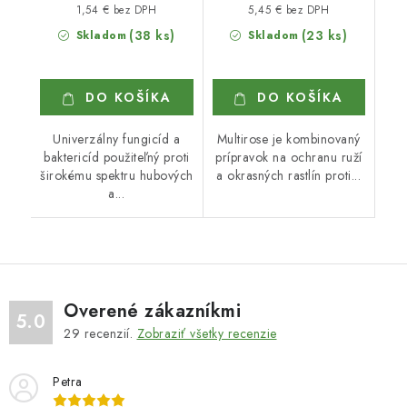
1,54 € bez DPH
5,45 € bez DPH
(38 ks)
(23 ks)
Skladom
Skladom
DO KOŠÍKA
DO KOŠÍKA
Univerzálny fungicíd a
Multirose je kombinovaný
baktericíd použiteľný proti
prípravok na ochranu ruží
širokému spektru hubových
a okrasných rastlín proti...
a...
Overené zákazníkmi
5.0
29
recenzií.
Zobraziť všetky recenzie
Petra