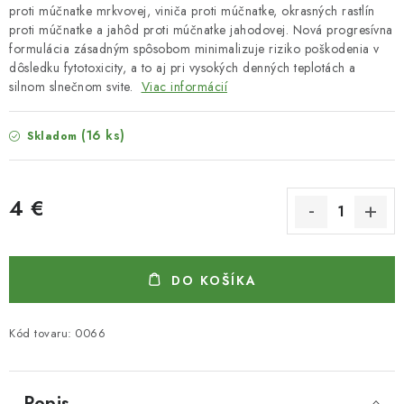
proti múčnatke mrkvovej, viniča proti múčnatke, okrasných rastlín
proti múčnatke a jahôd proti múčnatke jahodovej. Nová progresívna
formulácia zásadným spôsobom minimalizuje riziko poškodenia v
dôsledku fytotoxicity, a to aj pri vysokých denných teplotách a
silnom slnečnom svite.
Viac informácií
(16 ks)
Skladom
4 €
Jednotková cena:
DO KOŠÍKA
Kód tovaru:
0066
Popis