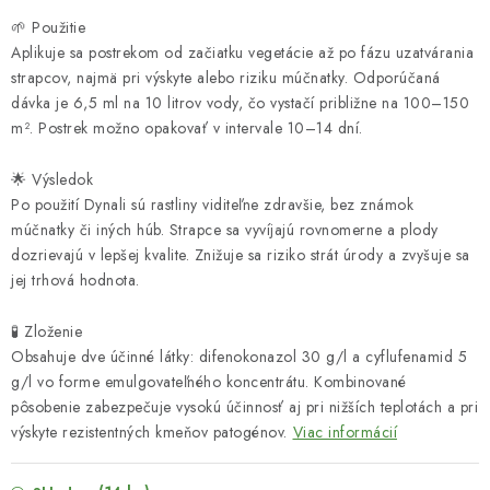
🌱 Použitie
Aplikuje sa postrekom od začiatku vegetácie až po fázu uzatvárania
strapcov, najmä pri výskyte alebo riziku múčnatky. Odporúčaná
dávka je 6,5 ml na 10 litrov vody, čo vystačí približne na 100–150
m². Postrek možno opakovať v intervale 10–14 dní.
🌟 Výsledok
Po použití Dynali sú rastliny viditeľne zdravšie, bez známok
múčnatky či iných húb. Strapce sa vyvíjajú rovnomerne a plody
dozrievajú v lepšej kvalite. Znižuje sa riziko strát úrody a zvyšuje sa
jej trhová hodnota.
🧪 Zloženie
Obsahuje dve účinné látky: difenokonazol 30 g/l a cyflufenamid 5
g/l vo forme emulgovateľného koncentrátu. Kombinované
pôsobenie zabezpečuje vysokú účinnosť aj pri nižších teplotách a pri
výskyte rezistentných kmeňov patogénov.
Viac informácií