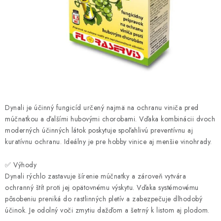
HNOJIVÁ
CHÉMIA
KVETINÁČE
DEKORÁCIE
PRIESADY ZELENINY
Dynali je účinný fungicíd určený najmä na ochranu viniča pred
múčnatkou a ďalšími hubovými chorobami. Vďaka kombinácii dvoch
moderných účinných látok poskytuje spoľahlivú preventívnu aj
Kontakty
Obchodné podmienky
kuratívnu ochranu. Ideálny je pre hobby vinice aj menšie vinohrady.
Podmienky ochrany osobných údajov
✅ Výhody
Dynali rýchlo zastavuje šírenie múčnatky a zároveň vytvára
ochranný štít proti jej opätovnému výskytu. Vďaka systémovému
pôsobeniu preniká do rastlinných pletív a zabezpečuje dlhodobý
účinok. Je odolný voči zmytiu dažďom a šetrný k listom aj plodom.