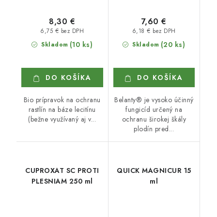
8,30 €
7,60 €
6,75 € bez DPH
6,18 € bez DPH
(10 ks)
(20 ks)
Skladom
Skladom
DO KOŠÍKA
DO KOŠÍKA
Bio prípravok na ochranu
Belanty® je vysoko účinný
rastlín na báze lecitínu
fungicíd určený na
(bežne využívaný aj v...
ochranu širokej škály
plodín pred...
CUPROXAT SC PROTI
QUICK MAGNICUR 15
PLESNIAM 250 ml
ml