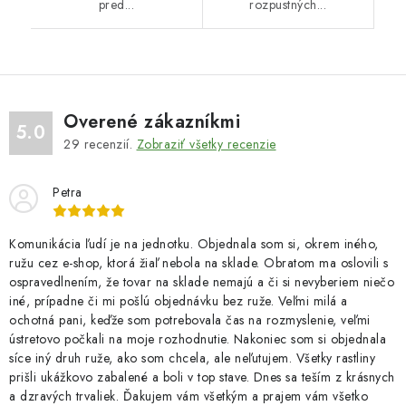
pred...
rozpustných...
Overené zákazníkmi
5.0
29
recenzií.
Zobraziť všetky recenzie
Petra
Komunikácia ľudí je na jednotku. Objednala som si, okrem iného,
ružu cez e-shop, ktorá žiaľ nebola na sklade. Obratom ma oslovili s
ospravedlnením, že tovar na sklade nemajú a či si nevyberiem niečo
iné, prípadne či mi pošlú objednávku bez ruže. Veľmi milá a
ochotná pani, keďže som potrebovala čas na rozmyslenie, veľmi
ústretovo počkali na moje rozhodnutie. Nakoniec som si objednala
síce iný druh ruže, ako som chcela, ale neľutujem. Všetky rastliny
prišli ukážkovo zabalené a boli v top stave. Dnes sa teším z krásnych
a dzravých trvaliek. Ďakujem vám všetkým a prajem vám všetko