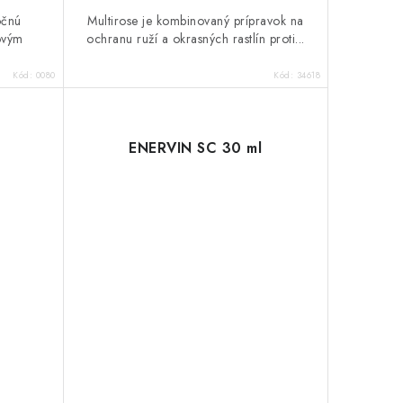
očnú
Multirose je kombinovaný prípravok na
ovým
ochranu ruží a okrasných rastlín proti...
Kód:
0080
Kód:
34618
ENERVIN SC 30 ml