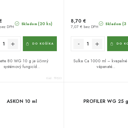
€
8,70 €
(20 ks)
(3
Skladom
Skladom
 bez DPH
7,07 € bez DPH
DO KOŠÍKA
DO K
iette 80 WG 10 g je účinný
Sulka Ca 1000 ml – kvapalné 
systémový fungicíd...
vápenaté...
Kód:
79533
ASKON 10 ml
PROFILER WG 25 