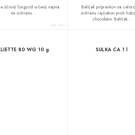
je účinný fungicíd určený najmä
Balíček prípravkov na celor
na ochranu...
ochranu rajčiakov proti hub
chorobám. Balíček...
Kód:
0021
LIETTE 80 WG 10 g
SULKA CA 1 l