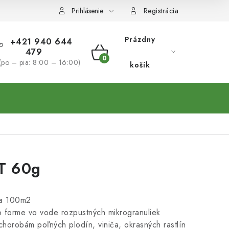
Prihlásenie
Registrácia
Prázdny
+421 940 644
479
NÁKUPNÝ
(po – pia: 8:00 – 16:00)
košík
KOŠÍK
T 60g
na 100m2
o forme vo vode rozpustných mikrogranuliek
chorobám poľných plodín, viniča, okrasných rastlín