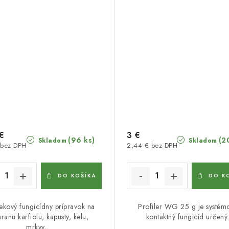
€
3 €
(96 ks)
(2
Skladom
Skladom
 bez DPH
2,44 € bez DPH
DO KOŠÍKA
DO K
ekový fungicídny prípravok na
Profiler WG 25 g je systém
ranu karfiolu, kapusty, kelu,
kontaktný fungicíd určený.
mrkvy,...