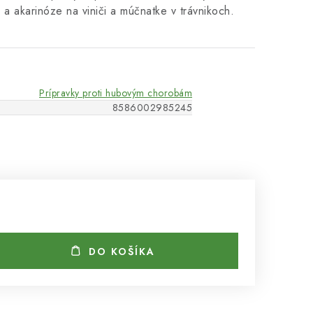
e a akarinóze na viniči a múčnatke v trávnikoch.
Prípravky proti hubovým chorobám
8586002985245
DO KOŠÍKA