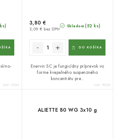
3,80 €
 ks)
(52 ks)
Skladom
3,09 € bez DPH
OŠÍKA
DO KOŠÍKA
sírno-
Enervin SC je fungicídny prípravok vo
forme kvapalného suspenzného
koncentrátu pre...
Kód:
31063
Kód:
98230
g
ALIETTE 80 WG 3x10 g