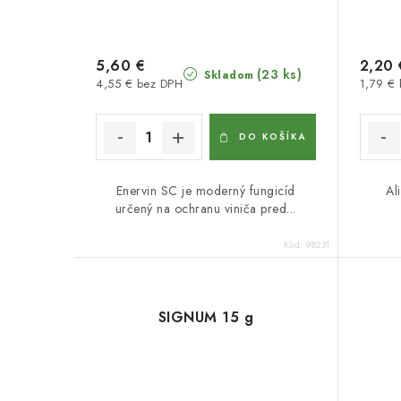
5,60 €
2,20 
(23 ks)
Skladom
4,55 € bez DPH
1,79 €
DO KOŠÍKA
Enervin SC je moderný fungicíd
Al
určený na ochranu viniča pred...
Kód:
98231
SIGNUM 15 g