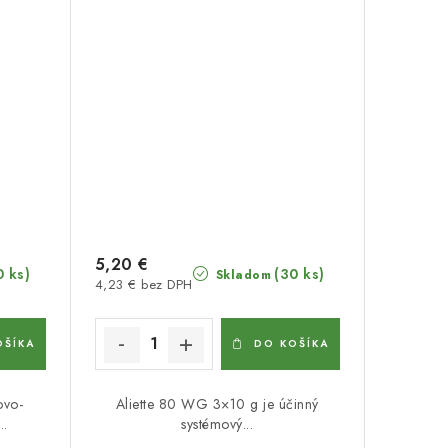
5,20 €
0 ks)
(30 ks)
Skladom
4,23 € bez DPH
OŠÍKA
DO KOŠÍKA
ovo-
Aliette 80 WG 3×10 g je účinný
..
systémový...