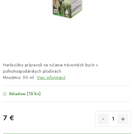
HNOJIVÁ
CHÉMIA
KVETINÁČE
DEKORÁCIE
PRIESADY ZELENINY
Herbicídny prípravok na ničenie trávovitých burín v
poľnohospodárskych plodinách.
Množstvo: 50 ml
Viac informácií
Kontakty
Obchodné podmienky
Podmienky ochrany osobných údajov
(15 ks)
Skladom
7 €
Jednotková cena: