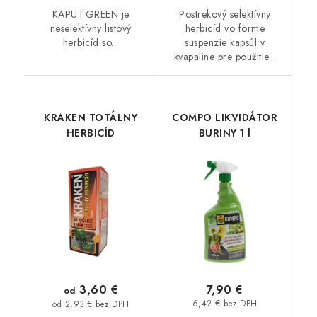
KAPUT GREEN je
Postrekový selektívny
neselektívny listový
herbicíd vo forme
herbicíd so...
suspenzie kapsúl v
kvapaline pre použitie...
KRAKEN TOTÁLNY
COMPO LIKVIDÁTOR
HERBICÍD
BURINY 1 l
3,60 €
7,90 €
od
6,42 € bez DPH
od 2,93 € bez DPH