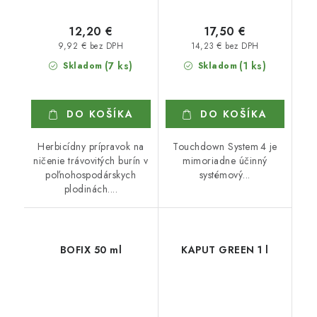
12,20 €
17,50 €
9,92 € bez DPH
14,23 € bez DPH
(7 ks)
(1 ks)
Skladom
Skladom
DO KOŠÍKA
DO KOŠÍKA
Herbicídny prípravok na
Touchdown System 4 je
ničenie trávovitých burín v
mimoriadne účinný
poľnohospodárskych
systémový...
plodinách....
BOFIX 50 ml
KAPUT GREEN 1 l