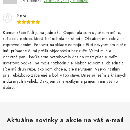
29
recenzií.
Zobraziť všetky recenzie
Petra
Komunikácia ľudí je na jednotku. Objednala som si, okrem iného,
ružu cez e-shop, ktorá žiaľ nebola na sklade. Obratom ma oslovili s
ospravedlnením, že tovar na sklade nemajú a či si nevyberiem niečo
iné, prípadne či mi pošlú objednávku bez ruže. Veľmi milá a
ochotná pani, keďže som potrebovala čas na rozmyslenie, veľmi
ústretovo počkali na moje rozhodnutie. Nakoniec som si objednala
síce iný druh ruže, ako som chcela, ale neľutujem. Všetky rastliny
prišli ukážkovo zabalené a boli v top stave. Dnes sa teším z krásnych
a dzravých trvaliek. Ďakujem vám všetkým a prajem vám všetko
dobré.
Aktuálne novinky a akcie na váš e-mail