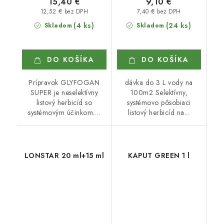
15,40 €
9,10 €
12,52 € bez DPH
7,40 € bez DPH
(4 ks)
(24 ks)
Skladom
Skladom
DO KOŠÍKA
DO KOŠÍKA
Prípravok GLYFOGAN
dávka do 3 L vody na
SUPER je neselektívny
100m2 Selektívny,
listový herbicíd so
systémovo pôsobiaci
systémovým účinkom....
listový herbicíd na...
LONSTAR 20 ml+15 ml
KAPUT GREEN 1 l