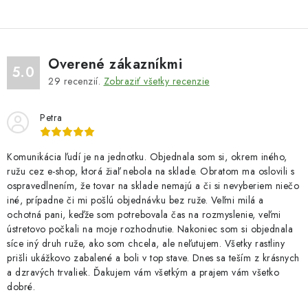
Overené zákazníkmi
5.0
29
recenzií.
Zobraziť všetky recenzie
Petra
Komunikácia ľudí je na jednotku. Objednala som si, okrem iného,
ružu cez e-shop, ktorá žiaľ nebola na sklade. Obratom ma oslovili s
ospravedlnením, že tovar na sklade nemajú a či si nevyberiem niečo
iné, prípadne či mi pošlú objednávku bez ruže. Veľmi milá a
ochotná pani, keďže som potrebovala čas na rozmyslenie, veľmi
ústretovo počkali na moje rozhodnutie. Nakoniec som si objednala
síce iný druh ruže, ako som chcela, ale neľutujem. Všetky rastliny
prišli ukážkovo zabalené a boli v top stave. Dnes sa teším z krásnych
a dzravých trvaliek. Ďakujem vám všetkým a prajem vám všetko
dobré.