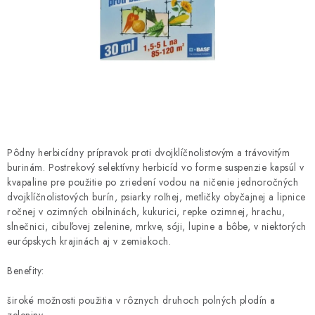
HNOJIVÁ
CHÉMIA
KVETINÁČE
DEKORÁCIE
PRIESADY ZELENINY
Pôdny herbicídny prípravok proti dvojklíčnolistovým a trávovitým
burinám. Postrekový selektívny herbicíd vo forme suspenzie kapsúl v
kvapaline pre použitie po zriedení vodou na ničenie jednoročných
Kontakty
Obchodné podmienky
dvojklíčnolistových burín, psiarky roľnej, metličky obyčajnej a lipnice
Podmienky ochrany osobných údajov
ročnej v ozimných obilninách, kukurici, repke ozimnej, hrachu,
slnečnici, cibuľovej zelenine, mrkve, sóji, lupine a bôbe, v niektorých
európskych krajinách aj v zemiakoch.
Benefity:
široké možnosti použitia v rôznych druhoch polných plodín a