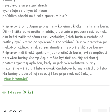
zeleniny
nevyplavuje sa pri závlahách
vyznačuje sa dlhým účinkom
poľahlivo pôsobí na široké spektrum burín
Prípravok Stomp Aqua je prijímaný koreňmi, klíčkami a listami burín.
Účinná látka pendimethalin inhibuje delenie a procesy rastu buniek,
čím bráni začiatočnému rastu vzchádzajúcich burín a zasiahnuté
rastliny hynú krátko po vyklíčení alebo vzídení. Účinok pretrváva po
niekoľko týždňov, a tak sú zasiahnuté aj neskoršie klíčiace buriny.
Prípravok ničí široké spektrum jednoročných burín, avšak nepôsobí
na trváce buriny. Stomp Aqua môže byť tiež použitý pri skorej
postemergentnej aplikácii, kedy sú jednoklíčnolistové buriny
maximálne v štádiu 1 listu a dvojklíčnolistové buriny v štádiu 3 listov.
Na buriny v pokročilej rastovej fáze prípravok neúčinkuje.
Viac informácií
(9 ks)
Skladom