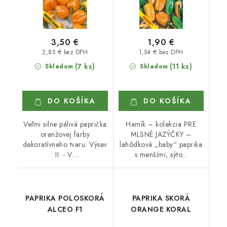
3,50 €
1,90 €
2,85 € bez DPH
1,54 € bez DPH
(7 ks)
(11 ks)
Skladom
Skladom
DO KOŠÍKA
DO KOŠÍKA
Veľmi silne pálivá paprička
Hamík – kolekcia PRE
oranžovej farby
MLSNÉ JAZÝČKY –
dekoratívneho tvaru. Výsev
lahôdková „baby“ paprika
: II. - V....
s menšími, sýto...
PAPRIKA POLOSKORÁ
PAPRIKA SKORÁ
ALCEO F1
ORANGE KORAL