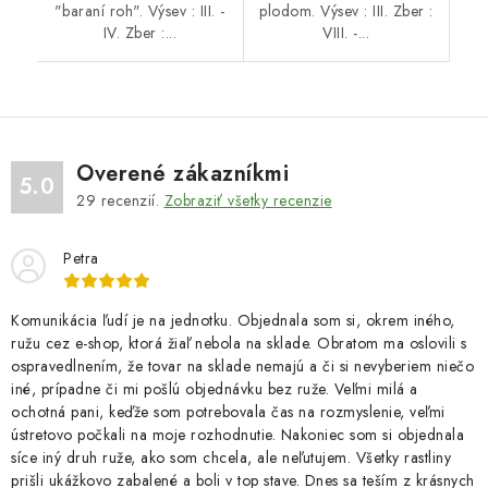
"baraní roh". Výsev : III. -
plodom. Výsev : III. Zber :
IV. Zber :...
VIII. -...
Overené zákazníkmi
5.0
29
recenzií.
Zobraziť všetky recenzie
Petra
Komunikácia ľudí je na jednotku. Objednala som si, okrem iného,
ružu cez e-shop, ktorá žiaľ nebola na sklade. Obratom ma oslovili s
ospravedlnením, že tovar na sklade nemajú a či si nevyberiem niečo
iné, prípadne či mi pošlú objednávku bez ruže. Veľmi milá a
ochotná pani, keďže som potrebovala čas na rozmyslenie, veľmi
ústretovo počkali na moje rozhodnutie. Nakoniec som si objednala
síce iný druh ruže, ako som chcela, ale neľutujem. Všetky rastliny
prišli ukážkovo zabalené a boli v top stave. Dnes sa teším z krásnych