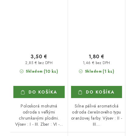
3,50 €
1,80 €
2,85 € bez DPH
1,46 € bez DPH
(10 ks)
(1 ks)
Skladom
Skladom
DO KOŠÍKA
DO KOŠÍKA
Poloskorá mohutná
Silne pálivá aromatická
odroda s veľkými
odroda čerešnového typu
chrumkavými plodmi.
oranžovej farby. Výsev : II -
Výsev : I - III. Zber : VI -...
III....