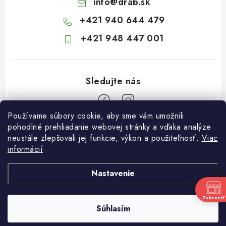
info
@
drab.sk
+421 940 644 479
+421 948 447 001
Používame súbory cookie, aby sme vám umožnili
Z
pohodlné prehliadanie webovej stránky a vďaka analýze
neustále zlepšovali jej funkcie, výkon a použiteľnosť.
Viac
á
informácií
Informácie pre vás
p
ä
Kontakty
Nastavenie
t
Obchodné podmienky
i
Zobraziť
Súhlasím
Podmienky ochrany osobných údajov
Copyright 2026
Záhradkárstvo Dráb
. Všetky práva vyhradené.
e
Vytvoril Shoptet