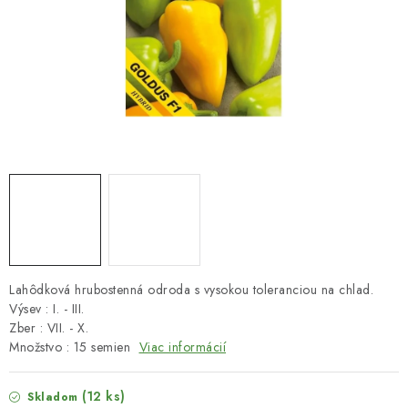
HNOJIVÁ
CHÉMIA
KVETINÁČE
DEKORÁCIE
PRIESADY ZELENINY
Kontakty
Obchodné podmienky
Podmienky ochrany osobných údajov
Lahôdková hrubostenná odroda s vysokou toleranciou na chlad.
Výsev : I. - III.
Zber : VII. - X.
Množstvo : 15 semien
Viac informácií
(12 ks)
Skladom