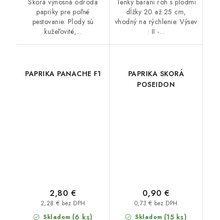
Skorá výnosná odroda
Tenký baraní roh s plodmi
papriky pre poľné
dĺžky 20 až 25 cm,
pestovanie. Plody sú
vhodný na rýchlenie. Výsev
kužeľovité,...
: II -...
PAPRIKA PANACHE F1
PAPRIKA SKORÁ
POSEIDON
2,80 €
0,90 €
2,28 € bez DPH
0,73 € bez DPH
(6 ks)
(15 ks)
Skladom
Skladom