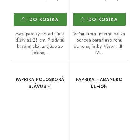
DO KOŠÍKA
DO KOŠÍKA
Maxi papriky dorastajúcej
Veľmi skorá, mierne pálivá
dĺžky až 25 cm. Plody sú
odroda baranieho rohu
kvadratické, zrejúce zo
červenej farby. Výsev : III -
zelenej...
IV....
PAPRIKA POLOSKORÁ
PAPRIKA HABANERO
SLÁVUS F1
LEMON