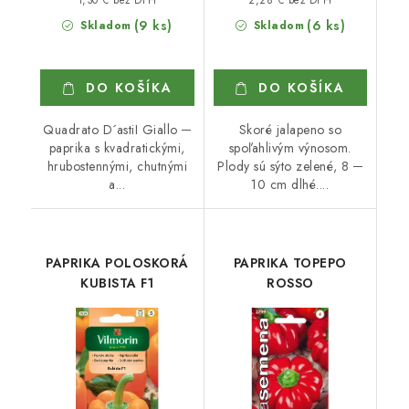
(9 ks)
(6 ks)
Skladom
Skladom
DO KOŠÍKA
DO KOŠÍKA
Quadrato D´astiI Giallo ─
Skoré jalapeno so
paprika s kvadratickými,
spoľahlivým výnosom.
hrubostennými, chutnými
Plody sú sýto zelené, 8 ─
a...
10 cm dlhé....
PAPRIKA POLOSKORÁ
PAPRIKA TOPEPO
KUBISTA F1
ROSSO