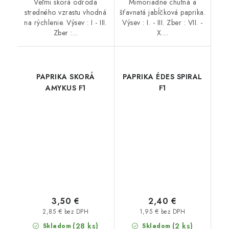
Veľmi skorá odroda
Mimoriadne chutná a
stredného vzrastu vhodná
šťavnatá jabĺčková paprika.
na rýchlenie. Výsev : I - III.
Výsev : I. - III. Zber : VII. -
Zber :...
X....
PAPRIKA SKORÁ
PAPRIKA ÉDES SPIRAL
AMYKUS F1
F1
3,50 €
2,40 €
2,85 € bez DPH
1,95 € bez DPH
(28 ks)
(2 ks)
Skladom
Skladom