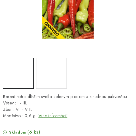
HNOJIVÁ
CHÉMIA
KVETINÁČE
DEKORÁCIE
PRIESADY ZELENINY
Kontakty
Obchodné podmienky
Podmienky ochrany osobných údajov
Baraní roh s dlhším svetlo zeleným plodom a strednou pálivosťou.
Výsev : I - III.
Zber : VII - VIII.
Množstvo : 0,6 g
Viac informácií
(6 ks)
Skladom