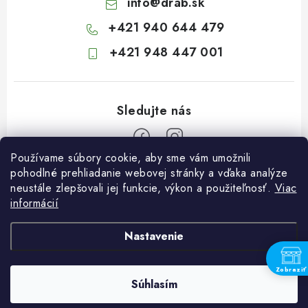
info
@
drab.sk
+421 940 644 479
+421 948 447 001
Používame súbory cookie, aby sme vám umožnili
Z
pohodlné prehliadanie webovej stránky a vďaka analýze
neustále zlepšovali jej funkcie, výkon a použiteľnosť.
Viac
á
informácií
Informácie pre vás
p
ä
Kontakty
Nastavenie
t
Obchodné podmienky
i
Zobraziť
Súhlasím
Podmienky ochrany osobných údajov
Copyright 2026
Záhradkárstvo Dráb
. Všetky práva vyhradené.
e
Vytvoril Shoptet