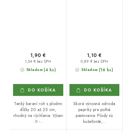
1,90 €
1,10 €
1,54 € bez DPH
0,89 € bez DPH
(4 ks)
(16 ks)
Skladom
Skladom
DO KOŠÍKA
DO KOŠÍKA
Tenký baraní roh s plodmi
Skorá výnosná odroda
dĺžky 20 až 25 cm,
papriky pre poľné
vhodný na rýchlenie. Výsev
pestovanie. Plody sú
: II -...
kužeľovité,...