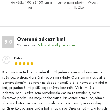
do výšky 100 až 150 cm a
súmernými plodmi. Výsev :
jej...
I. - III. Zber...
Overené zákazníkmi
5.0
29
recenzií.
Zobraziť všetky recenzie
Petra
Komunikácia ľudí je na jednotku. Objednala som si, okrem iného,
ružu cez e-shop, ktorá žiaľ nebola na sklade. Obratom ma oslovili s
ospravedlnením, že tovar na sklade nemajú a či si nevyberiem niečo
iné, prípadne či mi pošlú objednávku bez ruže. Veľmi milá a
ochotná pani, keďže som potrebovala čas na rozmyslenie, veľmi
ústretovo počkali na moje rozhodnutie. Nakoniec som si objednala
síce iný druh ruže, ako som chcela, ale neľutujem. Všetky rastliny
prišli ukážkovo zabalené a boli v top stave. Dnes sa teším z krásnych