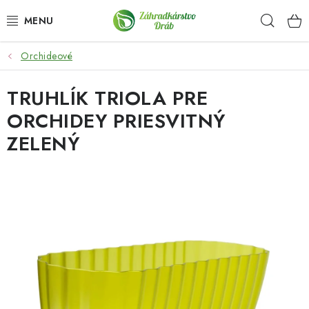
Prejsť
Hľad
na
obsah
Orchideové
OKRASNÉ DREVINY
TRUHLÍK TRIOLA PRE
OLIVOVNÍKY, PALMY, CITRUSY
ORCHIDEY PRIESVITNÝ
DROBNÉ OVOCIE
ZELENÝ
OVOCNÉ STROMY
KVETY A BYLINKY
SADIVÁ
ZÁHRADKÁRSKE POTREBY