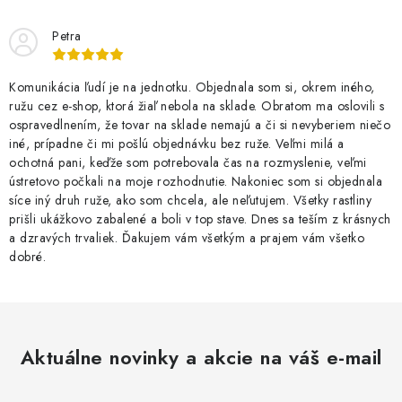
Petra
Komunikácia ľudí je na jednotku. Objednala som si, okrem iného,
ružu cez e-shop, ktorá žiaľ nebola na sklade. Obratom ma oslovili s
ospravedlnením, že tovar na sklade nemajú a či si nevyberiem niečo
iné, prípadne či mi pošlú objednávku bez ruže. Veľmi milá a
ochotná pani, keďže som potrebovala čas na rozmyslenie, veľmi
ústretovo počkali na moje rozhodnutie. Nakoniec som si objednala
síce iný druh ruže, ako som chcela, ale neľutujem. Všetky rastliny
prišli ukážkovo zabalené a boli v top stave. Dnes sa teším z krásnych
a dzravých trvaliek. Ďakujem vám všetkým a prajem vám všetko
dobré.
Aktuálne novinky a akcie na váš e-mail