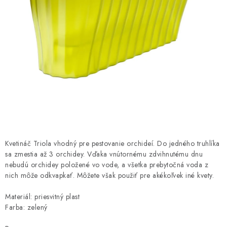
HNOJIVÁ
CHÉMIA
KVETINÁČE
DEKORÁCIE
PRIESADY ZELENINY
Kontakty
Obchodné podmienky
Kvetináč Triola vhodný pre pestovanie orchideí. Do jedného truhlíka
Podmienky ochrany osobných údajov
sa zmestia až 3 orchidey. Vďaka vnútornému zdvihnutému dnu
nebudú orchidey položené vo vode, a všetka prebytočná voda z
nich môže odkvapkať. Môžete však použiť pre akékoľvek iné kvety.
Materiál: priesvitný plast
Farba: zelený