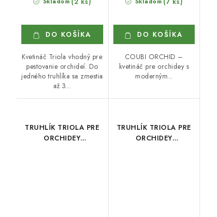
(2 ks)
(7 ks)
Skladom
Skladom
DO KOŠÍKA
DO KOŠÍKA
Kvetináč Triola vhodný pre
COUBI ORCHID –
pestovanie orchideí. Do
kvetináč pre orchidey s
jedného truhlíka sa zmestia
moderným...
až 3...
TRUHLÍK TRIOLA PRE
TRUHLÍK TRIOLA PRE
ORCHIDEY
ORCHIDEY
ANTRACITOVÝ
PRIEHĽADNÝ