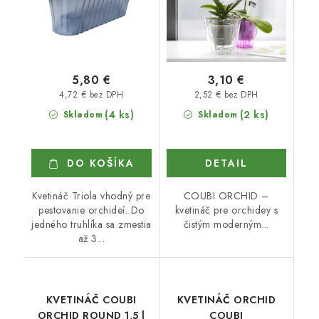
5,80 €
3,10 €
4,72 € bez DPH
2,52 € bez DPH
(4 ks)
(2 ks)
Skladom
Skladom
DO KOŠÍKA
DETAIL
Kvetináč Triola vhodný pre
COUBI ORCHID –
pestovanie orchideí. Do
kvetináč pre orchidey s
jedného truhlíka sa zmestia
čistým moderným...
až 3...
KVETINÁČ COUBI
KVETINÁČ ORCHID
ORCHID ROUND 1,5 l
COUBI