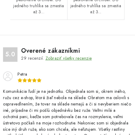
jedného truhlíka sa zmestia
jedného truhlíka sa zmestia
až 3...
až 3...
Overené zákazníkmi
5.0
29
recenzií.
Zobraziť všetky recenzie
Petra
Komunikácia ľudí je na jednotku. Objednala som si, okrem iného,
ružu cez e-shop, ktorá žiaľ nebola na sklade. Obratom ma oslovili s
ospravedlnením, že tovar na sklade nemajú a či si nevyberiem niečo
iné, prípadne či mi pošlú objednávku bez ruže. Veľmi milá a
ochotná pani, keďže som potrebovala čas na rozmyslenie, veľmi
ústretovo počkali na moje rozhodnutie. Nakoniec som si objednala
síce iný druh ruže, ako som chcela, ale neľutujem. Všetky rastliny