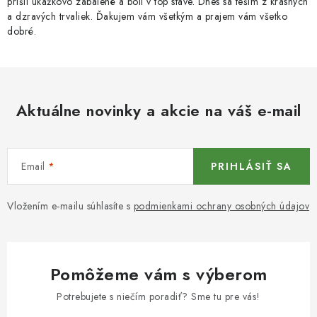
prišli ukážkovo zabalené a boli v top stave. Dnes sa teším z krásnych
a dzravých trvaliek. Ďakujem vám všetkým a prajem vám všetko
dobré.
Aktuálne novinky a akcie na váš e-mail
Email
PRIHLÁSIŤ SA
Vložením e-mailu súhlasíte s
podmienkami ochrany osobných údajov
Pomôžeme vám s výberom
Potrebujete s niečím poradiť? Sme tu pre vás!