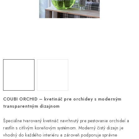
HNOJIVÁ
CHÉMIA
KVETINÁČE
DEKORÁCIE
PRIESADY ZELENINY
Kontakty
Obchodné podmienky
Podmienky ochrany osobných údajov
COUBI ORCHID – kvetináč pre orchidey s moderným
transparentným dizajnom
Špeciálne tvarovaný kvetináč navrhnutý pre pestovanie orchideí a
rastlín s citlivým koreňovým systémom. Moderný čistý dizajn je
vhodný do každého interiéru a zároveň podporuje správne