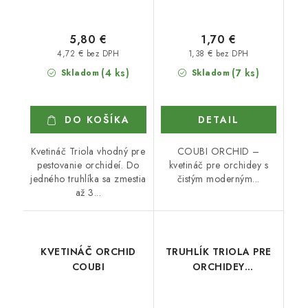
5,80 €
1,70 €
4,72 € bez DPH
1,38 € bez DPH
(4 ks)
(7 ks)
Skladom
Skladom
DO KOŠÍKA
DETAIL
Kvetináč Triola vhodný pre
COUBI ORCHID –
pestovanie orchideí. Do
kvetináč pre orchidey s
jedného truhlíka sa zmestia
čistým moderným...
až 3...
KVETINÁČ ORCHID
TRUHLÍK TRIOLA PRE
COUBI
ORCHIDEY
PRIEHĽADNÝ