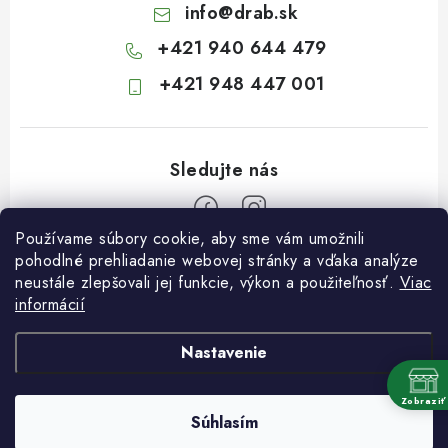
info
@
drab.sk
+421 940 644 479
+421 948 447 001
Používame súbory cookie, aby sme vám umožnili
Z
pohodlné prehliadanie webovej stránky a vďaka analýze
neustále zlepšovali jej funkcie, výkon a použiteľnosť.
Viac
á
informácií
Informácie pre vás
p
ä
Kontakty
Nastavenie
t
Obchodné podmienky
i
Zobraziť
Súhlasím
Podmienky ochrany osobných údajov
Copyright 2026
Záhradkárstvo Dráb
. Všetky práva vyhradené.
e
Vytvoril Shoptet