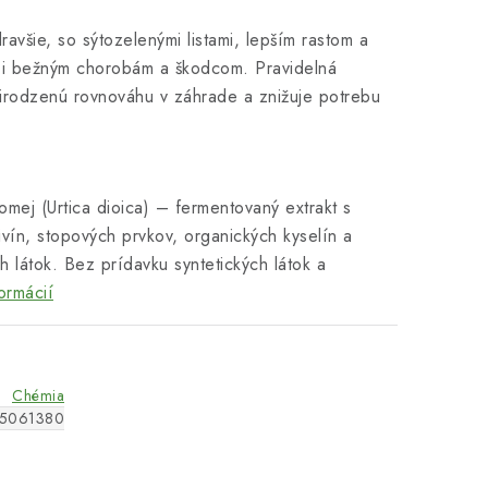
dravšie, so sýtozelenými listami, lepším rastom a
či bežným chorobám a škodcom. Pravidelná
rirodzenú rovnováhu v záhrade a znižuje potrebu
omej (Urtica dioica) – fermentovaný extrakt s
vín, stopových prvkov, organických kyselín a
ch látok. Bez prídavku syntetických látok a
ormácií
Chémia
5061380