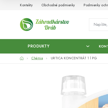
Prejsť
Kontakty
Obchodné podmienky
Podmienky ochr
na
obsah
PRODUKTY
KON
Domov
Chémia
URTICA KONCENTRÁT 1 l PG