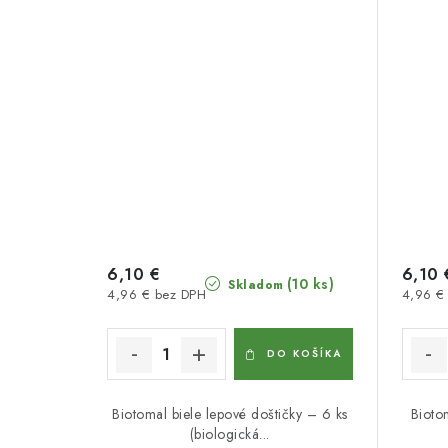
6,10 €
6,10 
(10 ks)
Skladom
4,96 € bez DPH
4,96 €
DO KOŠÍKA
Biotomal biele lepové doštičky – 6 ks
Bioto
(biologická...