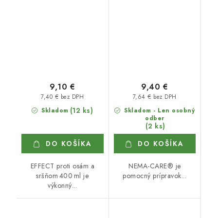
9,10 €
9,40 €
7,40 € bez DPH
7,64 € bez DPH
(12 ks)
Skladom
Skladom - Len osobný
odber
(2 ks)
DO KOŠÍKA
DO KOŠÍKA
EFFECT proti osám a
NEMA-CARE® je
sršňom 400 ml je
pomocný prípravok...
výkonný...