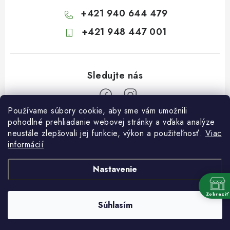
+421 940 644 479
+421 948 447 001
Používame súbory cookie, aby sme vám umožnili
Z
pohodlné prehliadanie webovej stránky a vďaka analýze
neustále zlepšovali jej funkcie, výkon a použiteľnosť.
Viac
á
informácií
Informácie pre vás
p
ä
Kontakty
Nastavenie
t
Obchodné podmienky
i
Zobraziť
Súhlasím
Podmienky ochrany osobných údajov
Copyright 2026
Záhradkárstvo Dráb
. Všetky práva vyhradené.
e
Vytvoril Shoptet