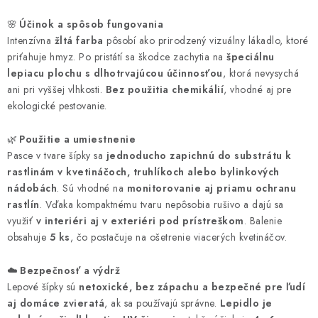
🌸
Účinok a spôsob fungovania
Intenzívna
žltá farba
pôsobí ako prirodzený vizuálny lákadlo, ktoré
priťahuje hmyz. Po pristátí sa škodce zachytia na
špeciálnu
lepiacu plochu s dlhotrvajúcou účinnosťou
, ktorá nevysychá
ani pri vyššej vlhkosti.
Bez použitia chemikálií
, vhodné aj pre
ekologické pestovanie.
🌿
Použitie a umiestnenie
Pasce v tvare šípky sa
jednoducho zapichnú do substrátu k
rastlinám v kvetináčoch, truhlíkoch alebo bylinkových
nádobách
. Sú vhodné na
monitorovanie aj priamu ochranu
rastlín
. Vďaka kompaktnému tvaru nepôsobia rušivo a dajú sa
využiť
v interiéri aj v exteriéri pod prístreškom
. Balenie
obsahuje
5 ks
, čo postačuje na ošetrenie viacerých kvetináčov.
☁️
Bezpečnosť a výdrž
Lepové šípky sú
netoxické, bez zápachu a bezpečné pre ľudí
aj domáce zvieratá
, ak sa používajú správne.
Lepidlo je