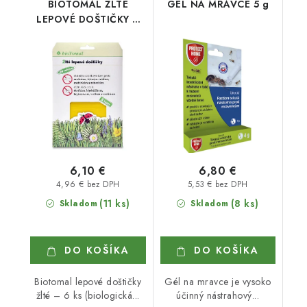
BIOTOMAL ŽLTÉ
GÉL NA MRAVCE 5 g
LEPOVÉ DOŠTIČKY 6
ks
6,10 €
6,80 €
4,96 € bez DPH
5,53 € bez DPH
(11 ks)
(8 ks)
Skladom
Skladom
DO KOŠÍKA
DO KOŠÍKA
Biotomal lepové doštičky
Gél na mravce je vysoko
žlté – 6 ks (biologická...
účinný nástrahový...