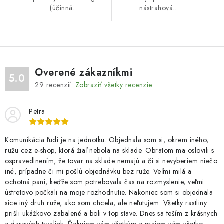
(účinná...
nástrahová...
Overené zákazníkmi
5.0
29
recenzií.
Zobraziť všetky recenzie
Petra
Komunikácia ľudí je na jednotku. Objednala som si, okrem iného,
ružu cez e-shop, ktorá žiaľ nebola na sklade. Obratom ma oslovili s
ospravedlnením, že tovar na sklade nemajú a či si nevyberiem niečo
iné, prípadne či mi pošlú objednávku bez ruže. Veľmi milá a
ochotná pani, keďže som potrebovala čas na rozmyslenie, veľmi
ústretovo počkali na moje rozhodnutie. Nakoniec som si objednala
síce iný druh ruže, ako som chcela, ale neľutujem. Všetky rastliny
prišli ukážkovo zabalené a boli v top stave. Dnes sa teším z krásnych