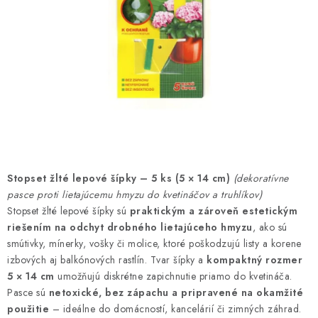
HNOJIVÁ
CHÉMIA
KVETINÁČE
DEKORÁCIE
PRIESADY ZELENINY
Stopset žlté lepové šípky – 5 ks (5 × 14 cm)
(dekoratívne
Kontakty
Obchodné podmienky
pasce proti lietajúcemu hmyzu do kvetináčov a truhlíkov)
Podmienky ochrany osobných údajov
Stopset žlté lepové šípky sú
praktickým a zároveň estetickým
riešením na odchyt drobného lietajúceho hmyzu
, ako sú
smútivky, mínerky, vošky či molice, ktoré poškodzujú listy a korene
izbových aj balkónových rastlín. Tvar šípky a
kompaktný rozmer
5 × 14 cm
umožňujú diskrétne zapichnutie priamo do kvetináča.
Pasce sú
netoxické, bez zápachu a pripravené na okamžité
použitie
– ideálne do domácností, kancelárií či zimných záhrad.