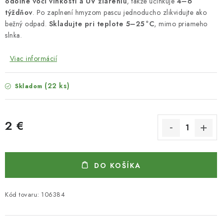
odolné voči vlhkosti a UV žiareniu
, takže účinkuje
4–6
týždňov
. Po zaplnení hmyzom pascu jednoducho zlikvidujte ako
bežný odpad.
Skladujte pri teplote 5–25 °C
, mimo priameho
slnka.
Viac informácií
(22 ks)
Skladom
2 €
Jednotková cena:
DO KOŠÍKA
Kód tovaru:
106384