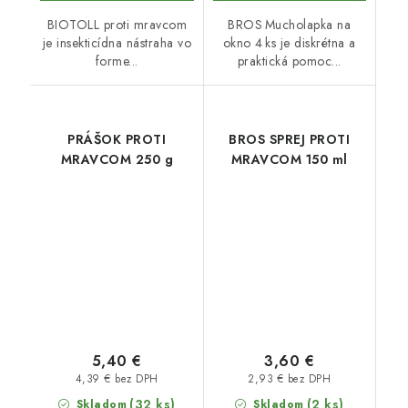
BIOTOLL proti mravcom
BROS Mucholapka na
je insekticídna nástraha vo
okno 4 ks je diskrétna a
forme...
praktická pomoc...
PRÁŠOK PROTI
BROS SPREJ PROTI
MRAVCOM 250 g
MRAVCOM 150 ml
5,40 €
3,60 €
4,39 € bez DPH
2,93 € bez DPH
(32 ks)
(2 ks)
Skladom
Skladom