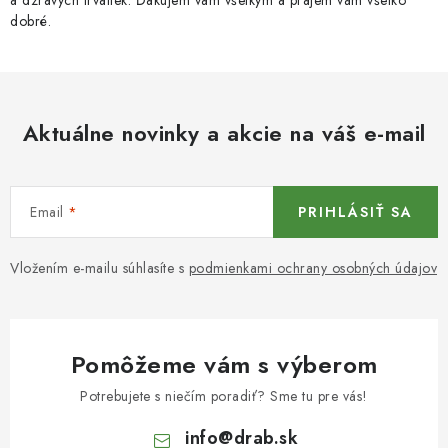
a dzravých trvaliek. Ďakujem vám všetkým a prajem vám všetko
dobré.
Aktuálne novinky a akcie na váš e-mail
Email
PRIHLÁSIŤ SA
Vložením e-mailu súhlasíte s
podmienkami ochrany osobných údajov
Pomôžeme vám s výberom
Potrebujete s niečím poradiť? Sme tu pre vás!
info
@
drab.sk