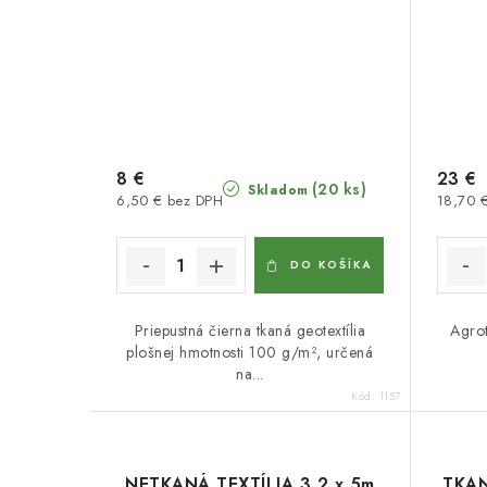
8 €
23 €
(20 ks)
Skladom
6,50 € bez DPH
18,70 
DO KOŠÍKA
Priepustná čierna tkaná geotextília
Agro
plošnej hmotnosti 100 g/m², určená
na...
Kód:
1157
NETKANÁ TEXTÍLIA 3,2 x 5m
TKAN