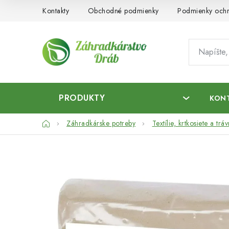
Prejsť
Kontakty
Obchodné podmienky
Podmienky ochr
na
obsah
PRODUKTY
KON
Domov
Záhradkárske potreby
Textílie, krtkosiete a tr