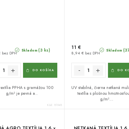
11 €
(3 ks)
(3
Skladom
Skladom
€ bez DPH
8,94 € bez DPH
DO KOŠÍKA
DO K
textília PPHA s gramážou 100
UV stabilná, čierna netkaná mu
g/m² je pevná a...
textília s plošnou hmotnosťo
g/m²....
Kód:
81948
Á AGRO TEXTÍLIA 1,6 x
NETKANÁ TEXTÍLIA 1,6