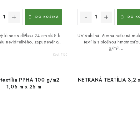
DO KOŠÍKA
DO K
vý klinec s dĺžkou 24 cm slúži k
UV stabilná, čierna netkaná mu
iu neviditeľného, zapusteného...
textília s plošnou hmotnosťo
g/m²....
Kód:
1160
textília PPHA 100 g/m2
NETKANÁ TEXTÍLIA 3,2 x
1,05 m x 25 m