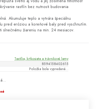
repúšťa svetlo aj vodu a jej zosilnená hmotnosť
rývanie rastlín bez nutnosti budovania
lná. Akumuluje teplo a vytvára špeciálnu
du pred eróziou a koreňové baly pred vyschnutím.
ti slnečnému žiareniu na min. 24 mesiacov.
Textílie, krtkosiete a trávnikové lemy
8594158402615
Položka bola vypredaná…
aná…
pné