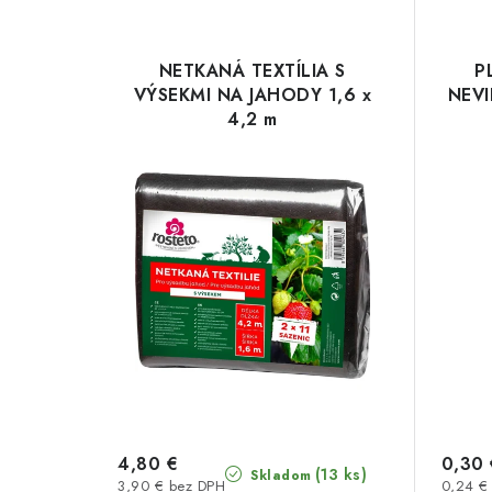
NETKANÁ TEXTÍLIA S
P
VÝSEKMI NA JAHODY 1,6 x
NEV
4,2 m
4,80 €
0,30 
(13 ks)
Skladom
3,90 € bez DPH
0,24 €