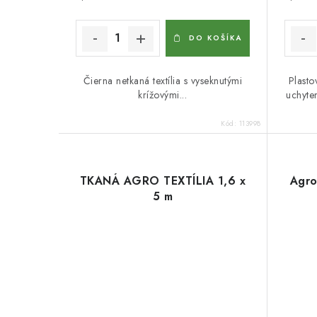
DO KOŠÍKA
Čierna netkaná textília s vyseknutými
Plasto
krížovými...
uchyten
Kód:
113998
TKANÁ AGRO TEXTÍLIA 1,6 x
Agro
5 m