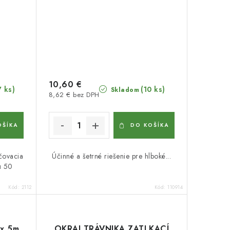
10,60 €
7 ks)
(10 ks)
Skladom
8,62 € bez DPH
OŠÍKA
DO KOŠÍKA
lčovacia
Účinné a šetrné riešenie pre hlboké...
u 50
Kód:
2112
Kód:
110914
 x 5m
OKRAJ TRÁVNIKA ZATLKACÍ