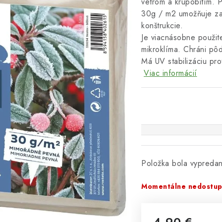
vetrom a krupobitím. P
30g / m2 umožňuje zak
konštrukcie.
Je viacnásobne použite
mikroklíma. Chráni pô
Má UV stabilizáciu pro
Viac informácií
Položka bola vypred
Momentálne nedostu
4,90 €