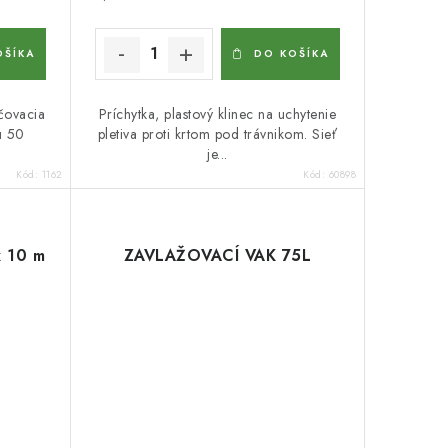
OŠÍKA
DO KOŠÍKA
lčovacia
Príchytka, plastový klinec na uchytenie
u 50
pletiva proti krtom pod trávnikom. Sieť
je...
Kód:
1162
Kód:
60898
 10 m
ZAVLAŽOVACÍ VAK 75L