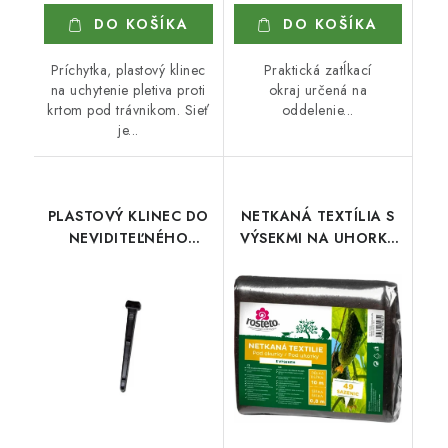
DO KOŠÍKA
DO KOŠÍKA
Príchytka, plastový klinec
Praktická zatĺkací
na uchytenie pletiva proti
okraj určená na
krtom pod trávnikom. Sieť
oddelenie...
je...
PLASTOVÝ KLINEC DO
NETKANÁ TEXTÍLIA S
NEVIDITEĽNÉHO
VÝSEKMI NA UHORKY
OBRUBNÍKA
0,8 x 10 m