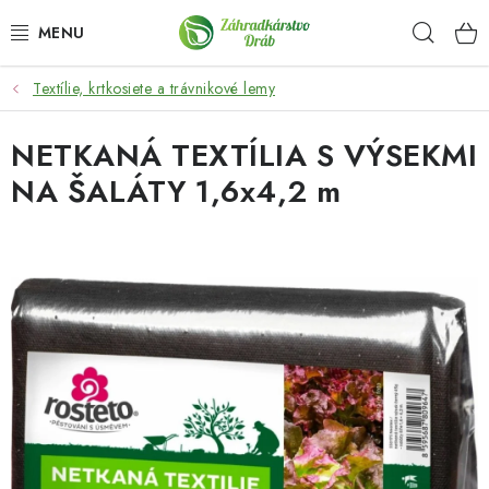
Prejsť
Hľad
na
obsah
Textílie, krtkosiete a trávnikové lemy
OKRASNÉ DREVINY
NETKANÁ TEXTÍLIA S VÝSEKMI
OLIVOVNÍKY, PALMY, CITRUSY
NA ŠALÁTY 1,6x4,2 m
DROBNÉ OVOCIE
OVOCNÉ STROMY
KVETY A BYLINKY
SADIVÁ
ZÁHRADKÁRSKE POTREBY