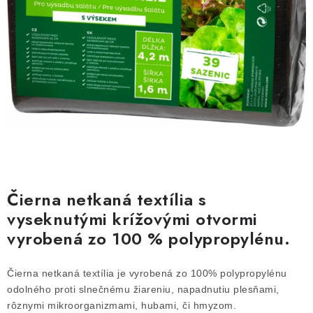
HNOJIVÁ
CHÉMIA
KVETINÁČE
DEKORÁCIE
PRIESADY ZELENINY
Kontakty
Obchodné podmienky
Čierna netkaná textília s
Podmienky ochrany osobných údajov
vyseknutými krížovými otvormi
vyrobená zo 100 % polypropylénu.
Čierna netkaná textília je vyrobená zo 100% polypropylénu
odolného proti slnečnému žiareniu, napadnutiu plesňami,
rôznymi mikroorganizmami, hubami, či hmyzom.