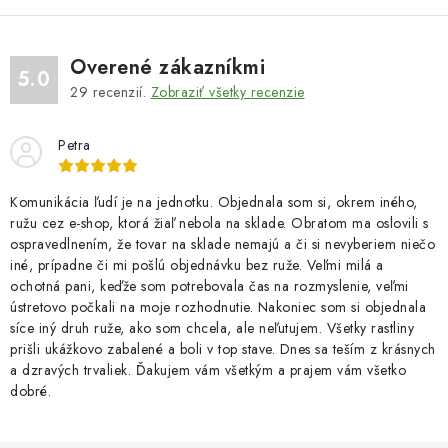
Overené zákazníkmi
5.0
29
recenzií.
Zobraziť všetky recenzie
Petra
Komunikácia ľudí je na jednotku. Objednala som si, okrem iného,
ružu cez e-shop, ktorá žiaľ nebola na sklade. Obratom ma oslovili s
ospravedlnením, že tovar na sklade nemajú a či si nevyberiem niečo
iné, prípadne či mi pošlú objednávku bez ruže. Veľmi milá a
ochotná pani, keďže som potrebovala čas na rozmyslenie, veľmi
ústretovo počkali na moje rozhodnutie. Nakoniec som si objednala
síce iný druh ruže, ako som chcela, ale neľutujem. Všetky rastliny
prišli ukážkovo zabalené a boli v top stave. Dnes sa teším z krásnych
a dzravých trvaliek. Ďakujem vám všetkým a prajem vám všetko
dobré.