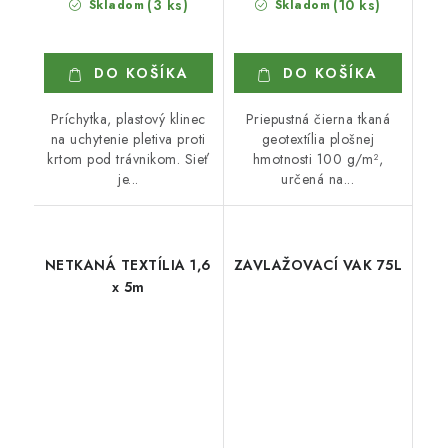
(3 ks)
(10 ks)
Skladom
Skladom
DO KOŠÍKA
DO KOŠÍKA
Príchytka, plastový klinec
Priepustná čierna tkaná
na uchytenie pletiva proti
geotextília plošnej
krtom pod trávnikom. Sieť
hmotnosti 100 g/m²,
je...
určená na...
NETKANÁ TEXTÍLIA 1,6
ZAVLAŽOVACÍ VAK 75L
x 5m