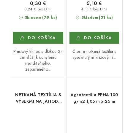
0,30 €
5,10 €
0,24 € bez DPH
4,15 € bez DPH
(79 ks)
(21 ks)
Skladom
Skladom
DO KOŠÍKA
DO KOŠÍKA
Plastový klinec s dĺžkou 24
Čierna netkaná textília s
cm slúži k uchyteniu
vyseknutými krížovými...
neviditeľného,
zapusteného...
NETKANÁ TEXTÍLIA S
Agrotextília PPHA 100
VÝSEKMI NA JAHODY
g/m2 1,05 m x 25 m
1,6 x 4,2 m