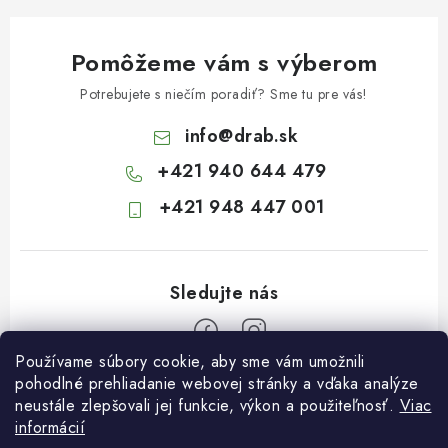
Pomôžeme vám s výberom
Potrebujete s niečím poradiť? Sme tu pre vás!
info
@
drab.sk
+421 940 644 479
+421 948 447 001
Používame súbory cookie, aby sme vám umožnili
Z
pohodlné prehliadanie webovej stránky a vďaka analýze
neustále zlepšovali jej funkcie, výkon a použiteľnosť.
Viac
á
informácií
Informácie pre vás
p