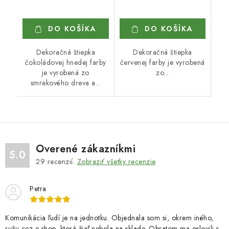
DO KOŠÍKA
DO KOŠÍKA
Dekoračná štiepka
Dekoračná štiepka
čokoládovej hnedej farby
červenej farby je vyrobená
je vyrobená zo
zo...
smrekového dreva a...
Overené zákazníkmi
5.0
29
recenzií.
Zobraziť všetky recenzie
Petra
Komunikácia ľudí je na jednotku. Objednala som si, okrem iného,
ružu cez e-shop, ktorá žiaľ nebola na sklade. Obratom ma oslovili s