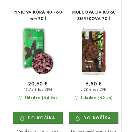
PÍNIOVÁ KÔRA 40 - 60
MULČOVACIA KÔRA
mm 70 l
SMREKOVÁ 70 l
20,60 €
6,50 €
16,75 € bez DPH
5,28 € bez DPH
(64 ks)
(62 ks)
Skladom
Skladom
DO KOŠÍKA
DO KOŠÍKA
Vysokokvalitná píniová
Drvená mulčovacia kôra