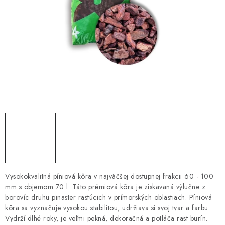
HNOJIVÁ
CHÉMIA
KVETINÁČE
DEKORÁCIE
PRIESADY ZELENINY
Kontakty
Obchodné podmienky
Podmienky ochrany osobných údajov
Vysokokvalitná píniová kôra v najväčšej dostupnej frakcii 60 - 100
mm s objemom 70 l. Táto prémiová kôra je získavaná výlučne z
borovíc druhu pinaster rastúcich v prímorských oblastiach. Píniová
kôra sa vyznačuje vysokou stabilitou, udržiava si svoj tvar a farbu.
Vydrží dlhé roky, je veľmi pekná, dekoračná a potláča rast burín.