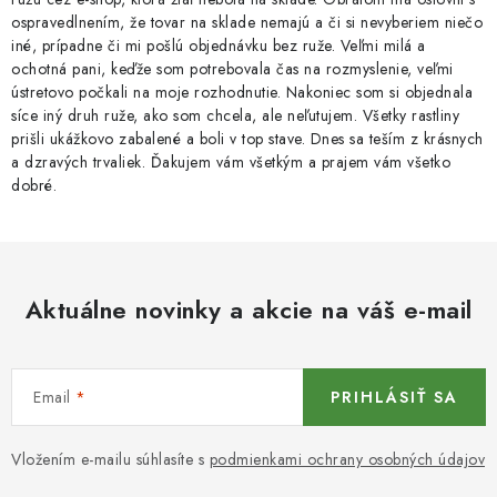
ospravedlnením, že tovar na sklade nemajú a či si nevyberiem niečo
iné, prípadne či mi pošlú objednávku bez ruže. Veľmi milá a
ochotná pani, keďže som potrebovala čas na rozmyslenie, veľmi
ústretovo počkali na moje rozhodnutie. Nakoniec som si objednala
síce iný druh ruže, ako som chcela, ale neľutujem. Všetky rastliny
prišli ukážkovo zabalené a boli v top stave. Dnes sa teším z krásnych
a dzravých trvaliek. Ďakujem vám všetkým a prajem vám všetko
dobré.
Aktuálne novinky a akcie na váš e-mail
Email
PRIHLÁSIŤ SA
Vložením e-mailu súhlasíte s
podmienkami ochrany osobných údajov