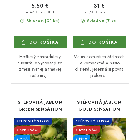
5,50 €
31 €
4,47 € bez DPH
25,20 € bez DPH
(91 ks)
(7 ks)
Skladom
Skladom
DO KOŠÍKA
DO KOŠÍKA
Hoštický záhradnícky
Malus domestica McIntosh
substrát je vyrobený zo
je kompaktná a husto
zmesi svetlej a tmavej
olistená, jesenná stĺpovitá
rašeliny,...
jabloň s...
STĹPOVITÁ JABLOŇ
STĹPOVITÁ JABLOŇ
GREEN SENSATION
GOLD SENSATION
STĹPOVITÝ STROM
STĹPOVITÝ STROM
V KVETINÁČI
V KVETINÁČI
ZIMNÁ
ZIMNÁ