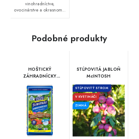
vinohradníctve,
ovocinárstve a okrasnom...
Podobné produkty
HOŠTICKÝ
STĹPOVITÁ JABLOŇ
ZÁHRADNÍCKY
McINTOSH
SUBSTRÁT 20l
STĹPOVITÝ STROM
V KVETINÁČI
ZIMNÁ