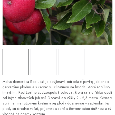
HNOJIVÁ
CHÉMIA
KVETINÁČE
DEKORÁCIE
PRIESADY ZELENINY
Kontakty
Obchodné podmienky
Podmienky ochrany osobných údajov
Malus domestica Red Leaf je zaujímavá odroda stĺpovitej jablone s
červenými plodmi a s červenou žilnatinou na listoch, ktorá robí listy
tmavšími. Red Leaf je cudzoopelivá odroda, ktorá sa ale ľahko opelí
od iných stĺpovitých jabloní. Dorastá do výšky 2 - 2,5 metra. Kvitne v
apríli jemne ružovými kvetmi a jej plody dozrievajú v septembri. Jej
plody sú stredne veľké, príjemne sladké s červenkastou dužinou a sú
vhodné na priamy konzum.