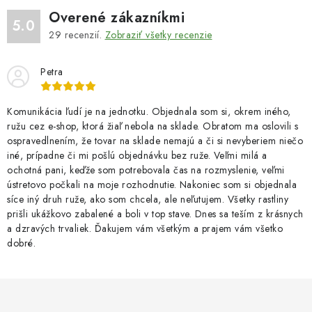
Overené zákazníkmi
5.0
29
recenzií.
Zobraziť všetky recenzie
Petra
Komunikácia ľudí je na jednotku. Objednala som si, okrem iného,
ružu cez e-shop, ktorá žiaľ nebola na sklade. Obratom ma oslovili s
ospravedlnením, že tovar na sklade nemajú a či si nevyberiem niečo
iné, prípadne či mi pošlú objednávku bez ruže. Veľmi milá a
ochotná pani, keďže som potrebovala čas na rozmyslenie, veľmi
ústretovo počkali na moje rozhodnutie. Nakoniec som si objednala
síce iný druh ruže, ako som chcela, ale neľutujem. Všetky rastliny
prišli ukážkovo zabalené a boli v top stave. Dnes sa teším z krásnych
a dzravých trvaliek. Ďakujem vám všetkým a prajem vám všetko
dobré.