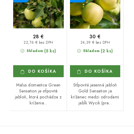
28 €
30 €
22,76 € bez DPH
24,39 € bez DPH
(5 ks)
(2 ks)
Skladom
Skladom
DO KOŠÍKA
DO KOŠÍKA
Malus domestica Green
Stĺpovitá jesenná jabloň
Sensation je stĺpovitá
Gold Sensation je
jabloň, ktorá pochádza z
kríženec medzi odrodami
kríženia...
jabĺk Wycik (pre...