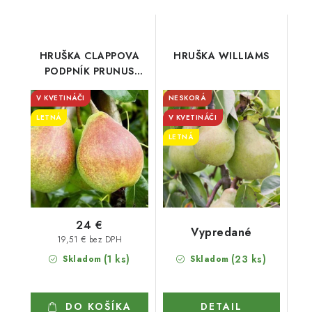
HRUŠKA CLAPPOVA
HRUŠKA WILLIAMS
PODPNÍK PRUNUS
CAUCASICA
V KVETINÁČI
NESKORÁ
LETNÁ
V KVETINÁČI
LETNÁ
24 €
Vypredané
19,51 € bez DPH
(1 ks)
(23 ks)
Skladom
Skladom
DO KOŠÍKA
DETAIL