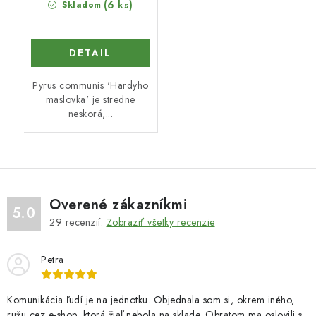
(6 ks)
Skladom
DETAIL
Pyrus communis 'Hardyho
maslovka' je stredne
neskorá,...
Overené zákazníkmi
5.0
29
recenzií.
Zobraziť všetky recenzie
Petra
Komunikácia ľudí je na jednotku. Objednala som si, okrem iného,
ružu cez e-shop, ktorá žiaľ nebola na sklade. Obratom ma oslovili s