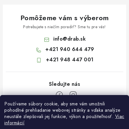
Pomôžeme vám s výberom
Potrebujete s niečím poradiť? Sme tu pre vás!
info
@
drab.sk
+421 940 644 479
+421 948 447 001
Používame súbory cookie, aby sme vám umožnili
Z
pohodlné prehliadanie webovej stránky a vďaka analýze
neustále zlepšovali jej funkcie, výkon a použiteľnosť.
Viac
á
informácií
Informácie pre vás
p