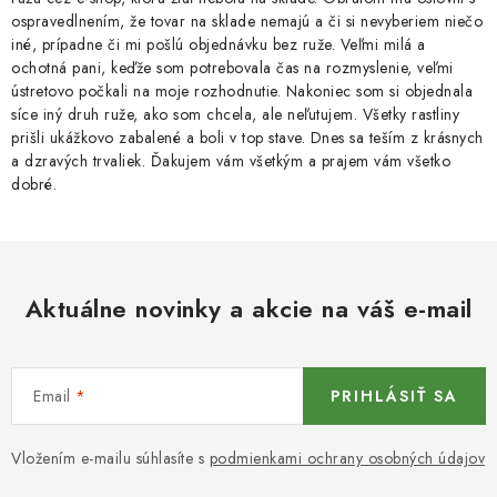
ospravedlnením, že tovar na sklade nemajú a či si nevyberiem niečo
iné, prípadne či mi pošlú objednávku bez ruže. Veľmi milá a
ochotná pani, keďže som potrebovala čas na rozmyslenie, veľmi
ústretovo počkali na moje rozhodnutie. Nakoniec som si objednala
síce iný druh ruže, ako som chcela, ale neľutujem. Všetky rastliny
prišli ukážkovo zabalené a boli v top stave. Dnes sa teším z krásnych
a dzravých trvaliek. Ďakujem vám všetkým a prajem vám všetko
dobré.
Aktuálne novinky a akcie na váš e-mail
Email
PRIHLÁSIŤ SA
Vložením e-mailu súhlasíte s
podmienkami ochrany osobných údajov