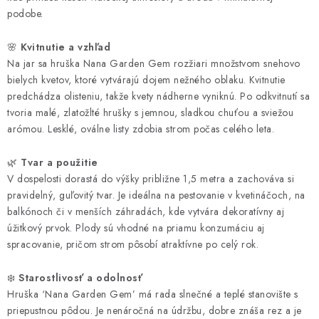
podobe.
🌸
Kvitnutie a vzhľad
Na jar sa hruška Nana Garden Gem rozžiari množstvom snehovo
bielych kvetov, ktoré vytvárajú dojem nežného oblaku. Kvitnutie
predchádza olisteniu, takže kvety nádherne vyniknú. Po odkvitnutí sa
tvoria malé, zlatožlté hrušky s jemnou, sladkou chuťou a sviežou
arómou. Lesklé, oválne listy zdobia strom počas celého leta.
🌿
Tvar a použitie
V dospelosti dorastá do výšky približne 1,5 metra a zachováva si
pravidelný, guľovitý tvar. Je ideálna na pestovanie v kvetináčoch, na
balkónoch či v menších záhradách, kde vytvára dekoratívny aj
úžitkový prvok. Plody sú vhodné na priamu konzumáciu aj
spracovanie, pričom strom pôsobí atraktívne po celý rok.
❄️
Starostlivosť a odolnosť
Hruška ‘Nana Garden Gem’ má rada slnečné a teplé stanovište s
priepustnou pôdou. Je nenáročná na údržbu, dobre znáša rez a je