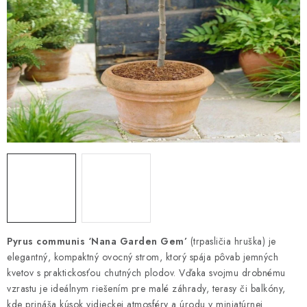
HNOJIVÁ
CHÉMIA
KVETINÁČE
DEKORÁCIE
PRIESADY ZELENINY
Kontakty
Obchodné podmienky
Podmienky ochrany osobných údajov
Pyrus communis ‘Nana Garden Gem’
(trpasličia hruška) je
elegantný, kompaktný ovocný strom, ktorý spája pôvab jemných
kvetov s praktickosťou chutných plodov. Vďaka svojmu drobnému
vzrastu je ideálnym riešením pre malé záhrady, terasy či balkóny,
kde prináša kúsok vidieckej atmosféry a úrodu v miniatúrnej