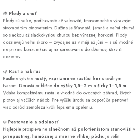
🍇
Plody a chuť
Plody sú veľké, podlhovasté až valcovité, tmavomodré s výrazným
sivomodrým oinovatením. Dužina je šťavnatá, jemná a veľmi chutná,
so sladkou až sladkokyslou chuťou bez výraznej horkosti. Plody
dozrievajú veľmi skoro – zvyčajne už v máji až júni – a sú vhodné
na priamu konzumáciu aj na spracovanie do džemov, štiav či
dezertov.
🌿
Rast a habitus
Rastlina vytvára
hustý, vzpriamene rastúci ker
s oválnym
tvarom. Dorastá približne
do výšky 1,5–2 m a šírky 1–1,5 m
.
Vďaka kompaktnému rastu je vhodná do ovocných záhrad, živých
plotov aj väčších nádob. Pre vyššiu úrodu sa odporúča pestovať
viac odrôd zemolezu kvôli lepšiemu opeleniu.
❄️
Pestovanie a odolnosť
Najlepšie prospieva na
slnečnom až polotienistom stanovišti
v
priepustnej, humóznej a mierne vlhkej pôde
. Je veľmi