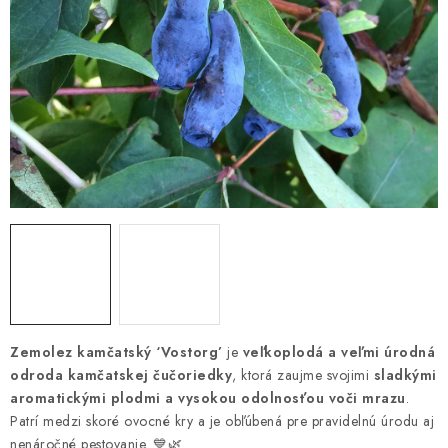
HNOJIVÁ
CHÉMIA
KVETINÁČE
DEKORÁCIE
PRIESADY ZELENINY
Kontakty
Obchodné podmienky
Podmienky ochrany osobných údajov
Zemolez kamčatský ‘Vostorg’
je
veľkoplodá a veľmi úrodná
odroda kamčatskej čučoriedky
, ktorá zaujme svojimi
sladkými
aromatickými plodmi a vysokou odolnosťou voči mrazu
.
Patrí medzi skoré ovocné kry a je obľúbená pre pravidelnú úrodu aj
nenáročné pestovanie. 💙🌿