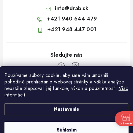
info
@
drab.sk
+421 940 644 479
+421 948 447 001
Používame súbory cookie, aby sme vám umožnili
Z
pohodlné prehliadanie webovej stránky a vďaka analýze
neustále zlepšovali jej funkcie, výkon a použiteľnosť.
Viac
á
informácií
Informácie pre vás
p
ä
Kontakty
Nastavenie
t
Obchodné podmienky
i
Zobraziť
Súhlasím
Podmienky ochrany osobných údajov
Copyright 2026
Záhradkárstvo Dráb
. Všetky práva vyhradené.
e