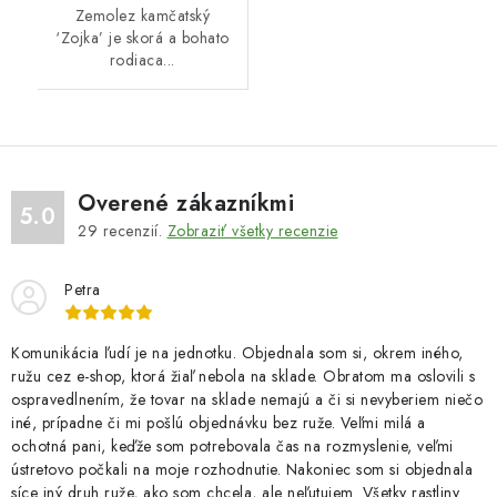
Zemolez kamčatský
‘Zojka’ je skorá a bohato
rodiaca...
Overené zákazníkmi
5.0
29
recenzií.
Zobraziť všetky recenzie
Petra
Komunikácia ľudí je na jednotku. Objednala som si, okrem iného,
ružu cez e-shop, ktorá žiaľ nebola na sklade. Obratom ma oslovili s
ospravedlnením, že tovar na sklade nemajú a či si nevyberiem niečo
iné, prípadne či mi pošlú objednávku bez ruže. Veľmi milá a
ochotná pani, keďže som potrebovala čas na rozmyslenie, veľmi
ústretovo počkali na moje rozhodnutie. Nakoniec som si objednala
síce iný druh ruže, ako som chcela, ale neľutujem. Všetky rastliny